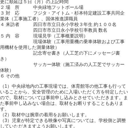
更に順延は５日（月）の上記時間
２ 場 所 中央緑地フットボール場
３ 対 応 フジタ・アイトム・杉本特定建設工事共同企
業体（工事施工者）、国体推進課職員
４ 来訪者 四日市市立日永小学校３年生 約１００名
四日市市立日永小学校引率教員 数名
５ 内 容 現場見学（工事概要説明）
現場体験（工事用重機の乗車体験および工事
用機材を使用した測量体験）
記念寄せ書き（人工芝の下にメッセージ書
き）
サッカー体験（施工済みの人工芝でサッカー
体験）
６ その他
（1）中央緑地内の工事現場では、体育館等の他工事も行って
いることから、安全管理のために入場いただく方を特定したい
ので、取材については事前申し込みとさせていただきます。ま
た事前申し込みない場合は、取材をお断りすることもありま
す。
（2）取材中は腕章の着用をお願いします。
（3）児童が特定できる映像や写真については、学校側と調整
していただきますようお願いします。