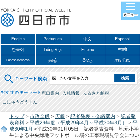
English
Portugues
中文
Espanol
한국어
Tiếng Việt
Filipino
नेपाली
தமிழ்
සිංහල
ภาษาไทย
Bahasa Indonesia
キーワード検索
おすすめキーワード
窓口案内
入札情報
ふるさと納税
こにゅうどうくん
トップ
>
市政全般
>
広報
>
記者発表・会議案内
>
記者発
表資料
>
平成29年度（平成29年4月～平成30年3月）
>
平
成30年1月
>平成30年01月05日 記者発表資料 地元小学
生による中央緑地フットボール場の工事現場見学会につい