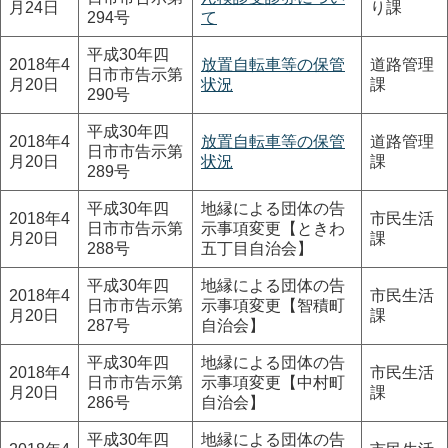
月24日
り課
294号
て
平成30年四
2018年4
放置自転車等の保管
道路管理
日市市告示第
月20日
状況
課
290号
平成30年四
2018年4
放置自転車等の保管
道路管理
日市市告示第
月20日
状況
課
289号
平成30年四
地縁による団体の告
2018年4
市民生活
日市市告示第
示事項変更【ときわ
月20日
課
288号
五丁目自治会】
平成30年四
地縁による団体の告
2018年4
市民生活
日市市告示第
示事項変更【智積町
月20日
課
287号
自治会】
平成30年四
地縁による団体の告
2018年4
市民生活
日市市告示第
示事項変更【中村町
月20日
課
286号
自治会】
平成30年四
地縁による団体の告