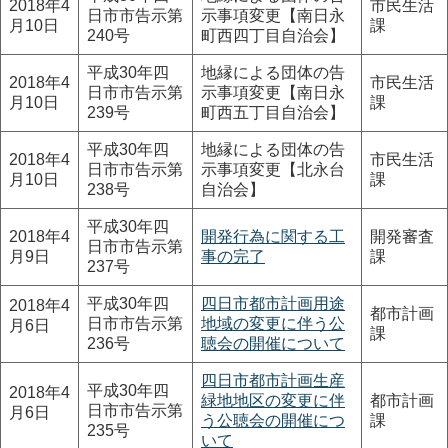
2018年4
市民生活
日市市告示第
示事項変更【南日永
月10日
課
240号
町西四丁目自治会】
平成30年四
地縁による団体の告
2018年4
市民生活
日市市告示第
示事項変更【南日永
月10日
課
239号
町西五丁目自治会】
平成30年四
地縁による団体の告
2018年4
市民生活
日市市告示第
示事項変更【北永台
月10日
課
238号
自治会】
平成30年四
2018年4
開発行為に関する工
開発審査
日市市告示第
月9日
事の完了
課
237号
平成30年四
四日市都市計画用途
2018年4
都市計画
日市市告示第
地域の変更に伴う公
月6日
課
236号
聴会の開催について
四日市都市計画生産
平成30年四
2018年4
緑地地区の変更に伴
都市計画
日市市告示第
月6日
う公聴会の開催につ
課
235号
いて