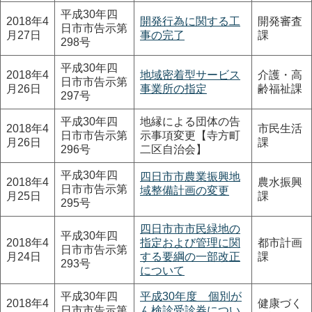
平成30年四
2018年4
開発行為に関する工
開発審査
日市市告示第
月27日
事の完了
課
298号
平成30年四
2018年4
地域密着型サービス
介護・高
日市市告示第
月26日
事業所の指定
齢福祉課
297号
平成30年四
地縁による団体の告
2018年4
市民生活
日市市告示第
示事項変更【寺方町
月26日
課
296号
二区自治会】
平成30年四
四日市市農業振興地
2018年4
農水振興
日市市告示第
域整備計画の変更
月25日
課
295号
四日市市市民緑地の
平成30年四
2018年4
指定および管理に関
都市計画
日市市告示第
月24日
する要綱の一部改正
課
293号
について
平成30年四
平成30年度 個別が
2018年4
健康づく
日市市告示第
ん検診受診券につい