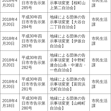
2018年4
市民生活
日市市告示第
示事項変更【桜町山
月20日
課
285号
上第二自治会】
平成30年四
地縁による団体の告
2018年4
市民生活
日市市告示第
示事項変更【大谷台
月20日
課
284号
二丁目自治会】
平成30年四
地縁による団体の告
2018年4
市民生活
日市市告示第
示事項変更【伊坂台
月20日
課
283号
自治会】
地縁による団体の告
平成30年四
2018年4
示事項変更【中野町
市民生活
日市市告示第
月20日
連合(山条・中瀬古・
課
282号
一色自治会】
平成30年四
地縁による団体の告
2018年4
市民生活
日市市告示第
示事項変更【富田浜
月20日
課
281号
元町自治会】
平成30年四
地縁による団体の告
2018年4
市民生活
日市市告示第
示事項変更【山崎町
月18日
課
280号
自治会】