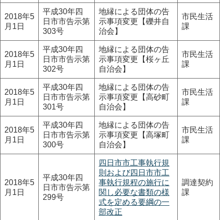
平成30年四
地縁による団体の告
2018年5
市民生活
日市市告示第
示事項変更【礫井自
月1日
課
303号
治会】
平成30年四
地縁による団体の告
2018年5
市民生活
日市市告示第
示事項変更【桜ヶ丘
月1日
課
302号
自治会】
平成30年四
地縁による団体の告
2018年5
市民生活
日市市告示第
示事項変更【高砂町
月1日
課
301号
自治会】
平成30年四
地縁による団体の告
2018年5
市民生活
日市市告示第
示事項変更【高塚町
月1日
課
300号
自治会】
四日市市工事執行規
則および四日市市工
平成30年四
2018年5
事執行規程の施行に
調達契約
日市市告示第
月1日
関し必要な書類の様
課
299号
式を定める要綱の一
部改正