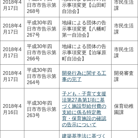
2018年4
市民生活
日市市告示第
示事項変更【山田町
月17日
課
268号
自治会】
平成30年四
地縁による団体の告
2018年4
市民生活
日市市告示第
示事項変更【八幡町
月17日
課
267号
第一自治会】
平成30年四
地縁による団体の告
2018年4
市民生活
日市市告示第
示事項変更【泊塚原
月17日
課
266号
町自治会】
平成30年四
2018年4
開発行為に関する工
開発審査
日市市告示第
月17日
事の完了
課
264号
子ども・子育て支援
法第27条第1項に基
平成30年四
2018年4
づく施設型給付費の
保育幼稚
日市市告示第
月16日
支給に係る特定教
園課
263号
育・保育施設の確認
の告示について
建築基準法に基づく