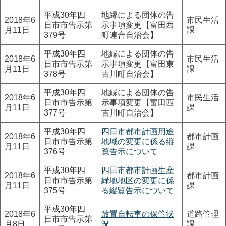
平成30年四
地縁による団体の告
2018年6
市民生活
日市市告示第
示事項変更【富田西
月11日
課
379号
町連合自治会】
平成30年四
地縁による団体の告
2018年6
市民生活
日市市告示第
示事項変更【富田東
月11日
課
378号
古川町自治会】
平成30年四
地縁による団体の告
2018年6
市民生活
日市市告示第
示事項変更【富田西
月11日
課
377号
古川町自治会】
平成30年四
四日市都市計画用途
2018年6
都市計画
日市市告示第
地域の変更に係る縦
月11日
課
376号
覧告示について
平成30年四
四日市都市計画生産
2018年6
都市計画
日市市告示第
緑地地区の変更に係
月11日
課
375号
る縦覧告示について
平成30年四
2018年6
放置自転車の保管状
道路管理
日市市告示第
月8日
況
課