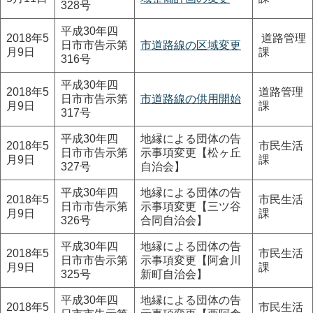
328号
平成30年四
2018年5
道路管理
日市市告示第
市道路線の区域変更
月9日
課
316号
平成30年四
2018年5
道路管理
日市市告示第
市道路線の供用開始
月9日
課
317号
平成30年四
地縁による団体の告
2018年5
市民生活
日市市告示第
示事項変更【松ヶ丘
月9日
課
327号
自治会】
平成30年四
地縁による団体の告
2018年5
市民生活
日市市告示第
示事項変更【三ツ谷
月9日
課
326号
合同自治会】
平成30年四
地縁による団体の告
2018年5
市民生活
日市市告示第
示事項変更【阿倉川
月9日
課
325号
新町自治会】
平成30年四
地縁による団体の告
2018年5
市民生活