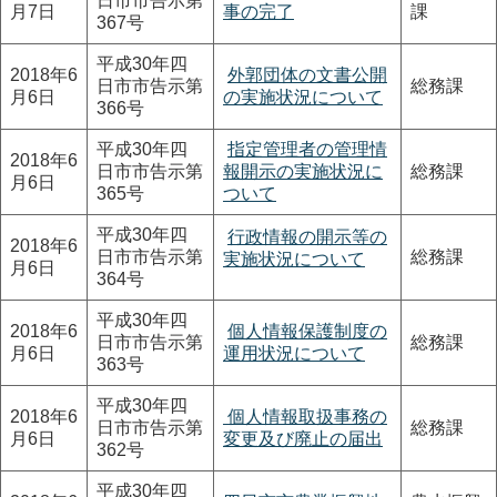
日市市告示第
月7日
事の完了
課
367号
平成30年四
2018年6
外郭団体の文書公開
日市市告示第
総務課
月6日
の実施状況について
366号
平成30年四
指定管理者の管理情
2018年6
日市市告示第
報開示の実施状況に
総務課
月6日
365号
ついて
平成30年四
行政情報の開示等の
2018年6
日市市告示第
総務課
実施状況について
月6日
364号
平成30年四
2018年6
個人情報保護制度の
日市市告示第
総務課
月6日
運用状況について
363号
平成30年四
2018年6
個人情報取扱事務の
日市市告示第
総務課
月6日
変更及び廃止の届出
362号
平成30年四