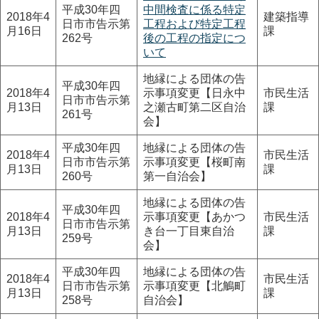
平成30年四
中間検査に係る特定
2018年4
建築指導
日市市告示第
工程および特定工程
月16日
課
262号
後の工程の指定につ
いて
地縁による団体の告
平成30年四
2018年4
示事項変更【日永中
市民生活
日市市告示第
月13日
之瀬古町第二区自治
課
261号
会】
平成30年四
地縁による団体の告
2018年4
市民生活
日市市告示第
示事項変更【桜町南
月13日
課
260号
第一自治会】
地縁による団体の告
平成30年四
2018年4
示事項変更【あかつ
市民生活
日市市告示第
月13日
き台一丁目東自治
課
259号
会】
平成30年四
地縁による団体の告
2018年4
市民生活
日市市告示第
示事項変更【北鵤町
月13日
課
258号
自治会】