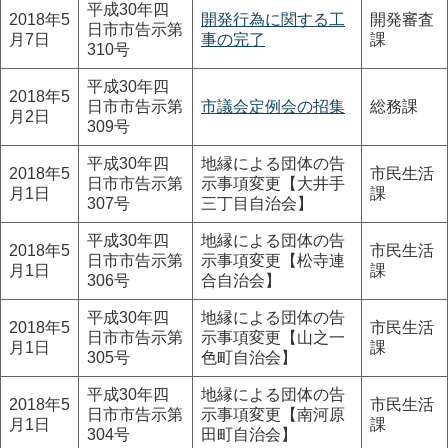
平成30年四
2018年5
開発行為に関する工
開発審査
日市市告示第
月7日
事の完了
課
310号
平成30年四
2018年5
日市市告示第
市議会定例会の招集
総務課
月2日
309号
平成30年四
地縁による団体の告
2018年5
市民生活
日市市告示第
示事項変更【大井手
月1日
課
307号
三丁目自治会】
平成30年四
地縁による団体の告
2018年5
市民生活
日市市告示第
示事項変更【松寺連
月1日
課
306号
合自治会】
平成30年四
地縁による団体の告
2018年5
市民生活
日市市告示第
示事項変更【山之一
月1日
課
305号
色町自治会】
平成30年四
地縁による団体の告
2018年5
市民生活
日市市告示第
示事項変更【南河原
月1日
課
304号
田町自治会】