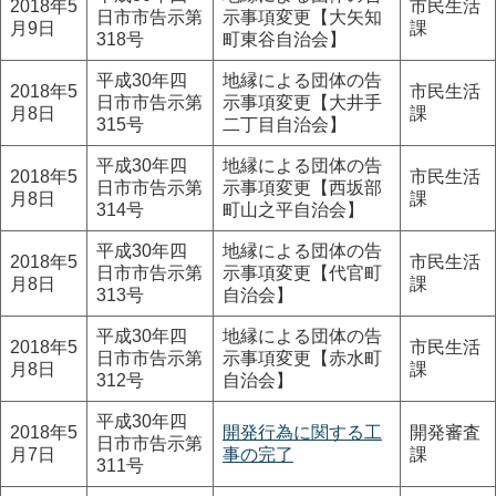
2018年5
市民生活
日市市告示第
示事項変更【大矢知
月9日
課
318号
町東谷自治会】
平成30年四
地縁による団体の告
2018年5
市民生活
日市市告示第
示事項変更【大井手
月8日
課
315号
二丁目自治会】
平成30年四
地縁による団体の告
2018年5
市民生活
日市市告示第
示事項変更【西坂部
月8日
課
314号
町山之平自治会】
平成30年四
地縁による団体の告
2018年5
市民生活
日市市告示第
示事項変更【代官町
月8日
課
313号
自治会】
平成30年四
地縁による団体の告
2018年5
市民生活
日市市告示第
示事項変更【赤水町
月8日
課
312号
自治会】
平成30年四
2018年5
開発行為に関する工
開発審査
日市市告示第
月7日
事の完了
課
311号