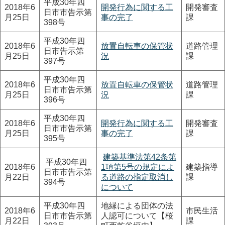
平成30年四
2018年6
開発行為に関する工
開発審査
日市市告示第
月25日
事の完了
課
398号
平成30年四
2018年6
放置自転車の保管状
道路管理
日市告示第
月25日
況
課
397号
平成30年四
2018年6
放置自転車の保管状
道路管理
日市市告示第
月25日
況
課
396号
平成30年四
2018年6
開発行為に関する工
開発審査
日市市告示第
月25日
事の完了
課
395号
建築基準法第42条第
平成30年四
2018年6
1項第5号の規定によ
建築指導
日市市告示第
月22日
る道路の指定取消し
課
394号
について
平成30年四
地縁による団体の法
2018年6
市民生活
日市市告示第
人認可について【桜
月22日
課