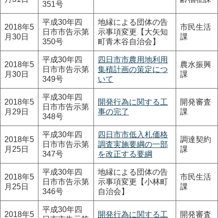
351号
平成30年四
地縁による団体の告
2018年5
市民生活
日市市告示第
示事項変更【大矢知
月30日
課
350号
町青木谷自治会】
平成30年四
四日市市農用地利用
2018年5
農水振興
日市市告示第
集積計画の策定につ
月30日
課
349号
いて
平成30年四
2018年5
開発行為に関する工
開発審査
日市市告示第
月29日
事の完了
課
348号
平成30年四
四日市市低入札価格
2018年5
調達契約
日市市告示第
調査実施要綱の一部
月25日
課
347号
を改正する要綱
平成30年四
地縁による団体の告
2018年5
市民生活
日市市告示第
示事項変更【小林町
月25日
課
346号
自治会】
平成30年四
2018年5
開発行為に関する工
開発審査