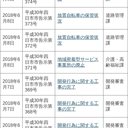
374号
平成30年四
2018年6
放置自転車の保管状
道路管理
日市市告示第
月8日
況
課
373号
平成30年四
2018年6
放置自転車の保管状
道路管理
日市市告示第
月8日
況
課
372号
平成30年四
2018年6
地域密着型サービス
介護・高
日市市告示第
月8日
事業所の廃止
齢福祉課
371号
平成30年四
2018年6
開発行為に関する工
開発審査
日市市告示第
月7日
事の完了
課
369号
平成30年四
2018年6
開発行為に関する工
開発審査
日市市告示第
月7日
事の完了
課
368号
平成30年四
2018年6
開発行為に関する工
開発審査