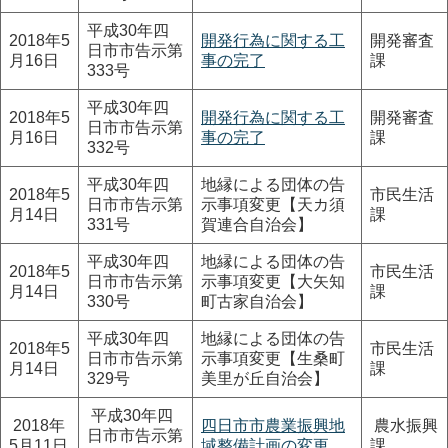
平成30年四
2018年5
開発行為に関する工
開発審査
日市市告示第
月16日
事の完了
課
333号
平成30年四
2018年5
開発行為に関する工
開発審査
日市市告示第
月16日
事の完了
課
332号
平成30年四
地縁による団体の告
2018年5
市民生活
日市市告示第
示事項変更【天カ須
月14日
課
331号
賀連合自治会】
平成30年四
地縁による団体の告
2018年5
市民生活
日市市告示第
示事項変更【大矢知
月14日
課
330号
町古家自治会】
平成30年四
地縁による団体の告
2018年5
市民生活
日市市告示第
示事項変更【生桑町
月14日
課
329号
美里が丘自治会】
平成30年四
2018年
四日市市農業振興地
農水振興
日市市告示第
5月11日
域整備計画の変更
課