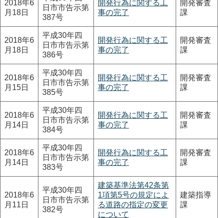
2018年6
開発行為に関する工
開発審査
日市市告示第
月18日
事の完了
課
387号
平成30年四
2018年6
開発行為に関する工
開発審査
日市市告示第
月18日
事の完了
課
386号
平成30年四
2018年6
開発行為に関する工
開発審査
日市市告示第
月15日
事の完了
課
385号
平成30年四
2018年6
開発行為に関する工
開発審査
日市市告示第
月14日
事の完了
課
384号
平成30年四
2018年6
開発行為に関する工
開発審査
日市市告示第
月14日
事の完了
課
383号
建築基準法第42条第
平成30年四
2018年6
1項第5号の規定によ
建築指導
日市市告示第
月11日
る道路の指定の変更
課
382号
について