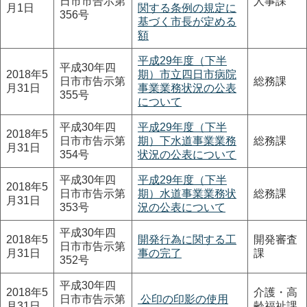
日市市告示第
人事課
月1日
関する条例の規定に
356号
基づく市長が定める
額
平成29年度（下半
平成30年四
2018年5
期）市立四日市病院
日市市告示第
総務課
月31日
事業業務状況の公表
355号
について
平成30年四
平成29年度（下半
2018年5
日市市告示第
期）下水道事業業務
総務課
月31日
354号
状況の公表について
平成30年四
平成29年度（下半
2018年5
日市市告示第
期）水道事業業務状
総務課
月31日
353号
況の公表について
平成30年四
2018年5
開発行為に関する工
開発審査
日市市告示第
月31日
事の完了
課
352号
平成30年四
2018年5
介護・高
日市市告示第
公印の印影の使用
月31日
齢福祉課