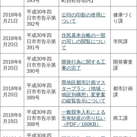
393号
町西乾谷垣内】
平成30年四
2018年6
公印の印影の使用に
健康づく
日市市告示第
月21日
ついて
り課
392号
平成30年四
住民基本台帳の一部
2018年6
日市市告示第
の写しの閲覧につい
市民課
月20日
391号
て
平成30年四
2018年6
開発行為に関する工
開発審査
日市市告示第
月20日
事の完了
課
390号
県地区都市計画マス
平成30年四
2018年6
タープラン（地域・
都市計画
日市市告示第
月20日
地区別構想）変更案
課
389号
の縦覧告示について
平成30年四
一般競争入札による
2018年6
日市市告示第
市有財産の売り払い
商工課
月19日
388号
（PDF／160KB）
平成30年四