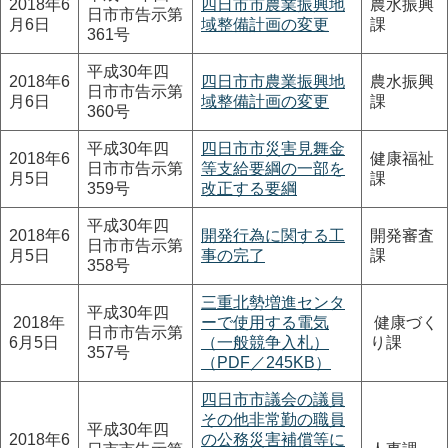
2018年6
四日市市農業振興地
農水振興
日市市告示第
月6日
域整備計画の変更
課
361号
平成30年四
2018年6
四日市市農業振興地
農水振興
日市市告示第
月6日
域整備計画の変更
課
360号
平成30年四
四日市市災害見舞金
2018年6
健康福祉
日市市告示第
等支給要綱の一部を
月5日
課
359号
改正する要綱
平成30年四
2018年6
開発行為に関する工
開発審査
日市市告示第
月5日
事の完了
課
358号
三重北勢増進センタ
平成30年四
2018年
ーで使用する電気
健康づく
日市市告示第
6月5日
（一般競争入札）
り課
357号
（PDF／245KB）
四日市市議会の議員
その他非常勤の職員
平成30年四
2018年6
の公務災害補償等に