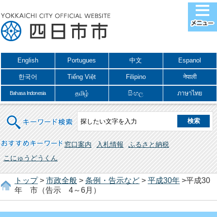
English
Portugues
中文
Espanol
한국어
Tiếng Việt
Filipino
नेपाली
தமிழ்
සිංහල
ภาษาไทย
Bahasa Indonesia
キーワード検索
おすすめキーワード
窓口案内
入札情報
ふるさと納税
こにゅうどうくん
トップ
>
市政全般
>
条例・告示など
>
平成30年
>平成30
年 市（告示 4～6月）