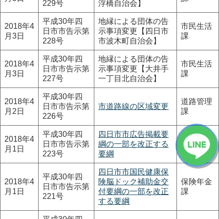
229号
浮橋自治会】
平成30年四
地縁による団体の告
2018年4
市民生活
日市市告示第
示事項変更【四日市
月3日
課
228号
市波木町自治会】
平成30年四
地縁による団体の告
2018年4
市民生活
日市市告示第
示事項変更【大井手
月3日
課
227号
一丁目北自治会】
平成30年四
2018年4
道路管理
日市市告示第
市道路線の区域変更
月2日
課
226号
平成30年四
四日市市広告掲載要
2018年4
日市市告示第
綱の一部を改正する
管財課
月1日
223号
要綱
四日市市国民健康保
平成30年四
2018年4
険脳ドック補助金交
保険年金
日市市告示第
月1日
付要綱の一部を改正
課
221号
する要綱