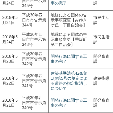
日市市告示第
月24日
事の完了
課
345号
平成30年四
地縁による団体の告
2018年5
市民生活
日市市告示第
示事項変更【みゆき
月24日
課
344号
ケ丘一丁目自治会】
平成30年四
地縁による団体の告
2018年5
市民生活
日市市告示第
示事項変更【垂坂町
月24日
課
343号
第二自治会】
平成30年四
2018年5
開発行為に関する工
開発審査
日市市告示第
月23日
事の完了
課
342号
建築基準法第42条第
平成30年四
2018年5
1項第5号の規定によ
建築指導
日市市告示第
月22日
る道路の指定取消し
課
341号
について
平成30年四
2018年5
開発行為に関する工
開発審査
日市市告示第
月21日
事の完了
課
340号