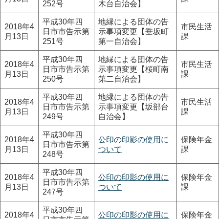
252号
木台自治会】
平成30年四
地縁による団体の告
2018年4
市民生活
日市市告示第
示事項変更【垂坂町
月13日
課
251号
第一自治会】
平成30年四
地縁による団体の告
2018年4
市民生活
日市市告示第
示事項変更【桜町南
月13日
課
250号
第二自治会】
平成30年四
地縁による団体の告
2018年4
市民生活
日市市告示第
示事項変更【坂部台
月13日
課
249号
自治会】
平成30年四
2018年4
公印の印影の使用に
保険年金
日市市告示第
月13日
ついて
課
248号
平成30年四
2018年4
公印の印影の使用に
保険年金
日市市告示第
月13日
ついて
課
247号
平成30年四
2018年4
公印の印影の使用に
保険年金