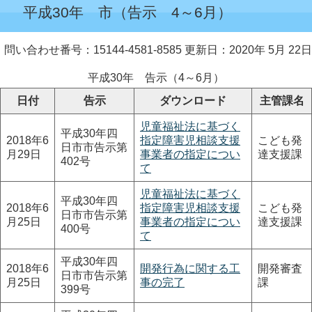
平成30年 市（告示 4～6月）
問い合わせ番号：15144-4581-8585
更新日：2020年 5月 22日
平成30年 告示（4～6月）
日付
告示
ダウンロード
主管課名
児童福祉法に基づく
平成30年四
2018年6
指定障害児相談支援
こども発
日市市告示第
月29日
事業者の指定につい
達支援課
402号
て
児童福祉法に基づく
平成30年四
2018年6
指定障害児相談支援
こども発
日市市告示第
月25日
事業者の指定につい
達支援課
400号
て
平成30年四
2018年6
開発行為に関する工
開発審査
日市市告示第
月25日
事の完了
課
399号