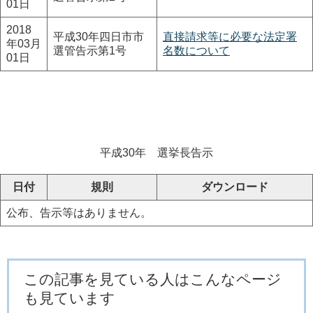
01日
2018
平成30年四日市市
直接請求等に必要な法定署
年03月
選管告示第1号
名数について
01日
平成30年 選挙長告示
日付
規則
ダウンロード
公布、告示等はありません。
この記事を見ている人はこんなページ
も見ています