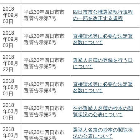
2018
平成30年四日市市
四日市市公職選挙執行規程
年09月
選管告示第7号
の一部を改正する規程
03日
2018
平成30年四日市市
直接請求等に必要な法定署
年09月
選管告示第6号
名数について
03日
2018
平成30年四日市市
選挙人名簿の登録を行う日
年08月
選管告示第5号
について
22日
2018
平成30年四日市市
直接請求等に必要な法定署
年06月
選管告示第4号
名数について
01日
2018
平成30年四日市市
在外選挙人名簿の抄本の閲
年03月
選管告示第3号
覧状況の公表について
01日
2018
選挙人名簿の抄本の閲覧状
平成30年四日市市
年03月
況の公表について
選管告示第2号