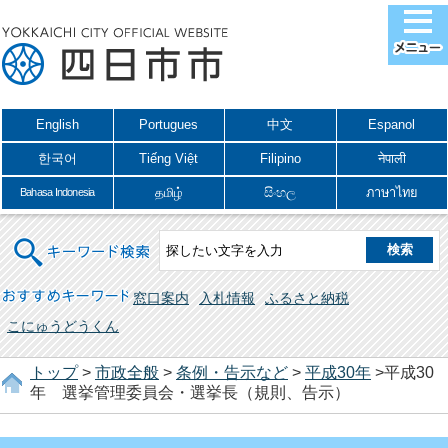
English
Portugues
中文
Espanol
한국어
Tiếng Việt
Filipino
नेपाली
தமிழ்
සිංහල
ภาษาไทย
Bahasa Indonesia
キーワード検索
おすすめキーワード
窓口案内
入札情報
ふるさと納税
こにゅうどうくん
トップ
>
市政全般
>
条例・告示など
>
平成30年
>平成30
年 選挙管理委員会・選挙長（規則、告示）