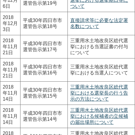
年12月
選挙における選挙期日等に
選管告示第19号
6日
ついて
2018
平成30年四日市市
直接請求等に必要な法定署
年12月
選管告示第18号
名数について
3日
2018
三重用水土地改良区総代選
平成30年四日市市
年11月
挙における当選証書の付与
選管告示第17号
21日
について
2018
平成30年四日市市
三重用水土地改良区総代選
年11月
選管告示第16号
挙における当選人について
21日
2018
三重用水土地改良区総代選
平成30年四日市市
年11月
挙における選挙長の行う告
選管告示第15号
14日
示の方法について
2018
三重用水土地改良区総代選
平成30年四日市市
年11月
挙における候補者の立候補
選管告示第14号
14日
の届出場所について
2018
三重用水土地改良区総代選