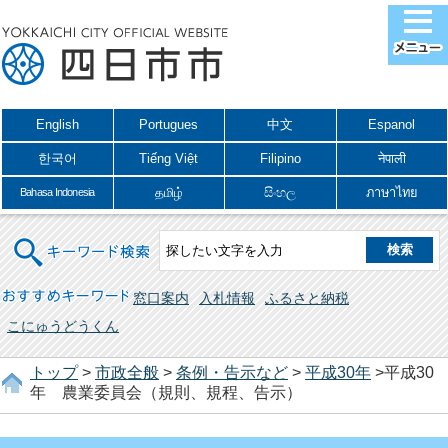
English
Portugues
中文
Espanol
한국어
Tiếng Việt
Filipino
नेपाली
தமிழ்
සිංහල
ภาษาไทย
Bahasa Indonesia
キーワード検索
おすすめキーワード
窓口案内
入札情報
ふるさと納税
こにゅうどうくん
トップ
>
市政全般
>
条例・告示など
>
平成30年
>平成30
年 農業委員会（規則、規程、告示）