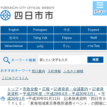
English
Portugues
中文
Espanol
한국어
Tiếng Việt
Filipino
नेपाली
தமிழ்
සිංහල
ภาษาไทย
Bahasa Indonesia
キーワード検索
おすすめキーワード
窓口案内
入札情報
ふるさと納税
こにゅうどうくん
トップ
>
市政全般
>
広報
>
記者発表・会議案内
>
記者発
表資料
>
平成29年度（平成29年4月～平成30年3月）
>
平
成30年1月
>平成30年01月11日 記者発表資料「四日市Ｓ
ＴＹＬＥ」「東海地域東京事務所連携イベント」の開催に