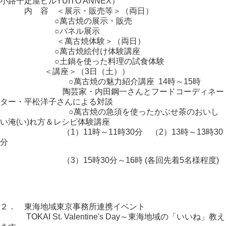
小路千疋屋ビルYUITO ANNEX）
内 容 ＜展示・販売等＞（両日）
○萬古焼の展示・販売
○パネル展示
＜萬古焼体験＞（両日）
○萬古焼絵付け体験講座
○土鍋を使った料理の試食体験
＜講座＞（3日（土））
○萬古焼の魅力紹介講座 14時～15時
陶芸家・内田鋼一さんとフードコーディネー
ター・平松洋子さんによる対談
○萬古焼の急須を使ったかぶせ茶のおいし
い淹(い)れ方＆レシピ体験講座
（1）11時～11時30分 （2）13時～13時30
分
（3）15時30分～16時 (各回先着5名様程度)
２． 東海地域東京事務所連携イベント
TOKAI St. Valentine's Day～東海地域の「いいね」教え