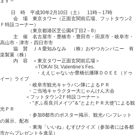
ます～
日 時 平成30年2月10日（土） 11時～17時
会 場 東京タワー（正面玄関前広場、フットタウン2
Ｆ特設コーナー）
（東京都港区芝公園4丁目2－8）
主 催 名古屋市・豊橋市・豊田市・田原市・岐阜市・
高山市・津市・四日市市
協 賛 ＪＡ愛知みなみ （株）おやつカンパニー 有
楽製菓（株）
内 容 ＜東京タワー正面玄関前広場＞
○TOKAI St. Valentine's Fes.
・ええじゃないか豊橋伝播隊ＤＯＥＥ（ドゥ
イー）ライブ
・岐阜市観光キャラバン隊によるＰＲ
・ご当地キャラクター大じゃんけん大会
＜フットタウン2Ｆ特設コーナー＞
・“ぎふ長良川メイツ”＆“とよたＰＲ大使”による観
光ＰＲ
・参加8都市のポスター掲示、観光パンフレット
の展示、配布
・東海「いいね」むすびクイズ（参加者には各都
市からプレゼントを進呈）