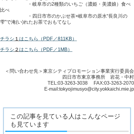
・岐阜市の2種類のいちご（濃姫・美濃娘）食べ
比べ
・四日市市のかぶせ茶×岐阜市の原水“長良川の
雫”で淹(い)れたお茶でおもてなし
チラシ
１
はこちら（PDF／811KB）
チラシ
２
はこちら（PDF／1MB）
＜問い合わせ先＞東京シティプロモーション事業実行委員会
四日市市東京事務所 岩花・中村
TEL:03-3263-3038 FAX:03-3263-2070
E-mail:tokyojimusyo@city.yokkaichi.mie.jp
この記事を見ている人はこんなページ
も見ています