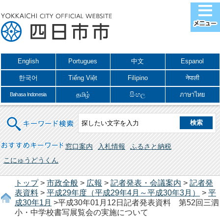
English
Portugues
中文
Espanol
한국어
Tiếng Việt
Filipino
नेपाली
தமிழ்
සිංහල
ภาษาไทย
Bahasa Indonesia
キーワード検索
おすすめキーワード
窓口案内
入札情報
ふるさと納税
こにゅうどうくん
トップ
>
市政全般
>
広報
>
記者発表・会議案内
>
記者発
表資料
>
平成29年度（平成29年4月～平成30年3月）
>
平
成30年1月
>平成30年01月12日記者発表資料 第52回三泗
小・中学校書写展覧会の実施について