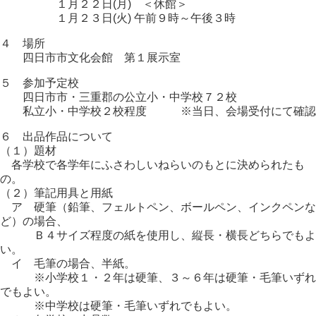
１月２２日(月) ＜休館＞
１月２３日(火) 午前９時～午後３時
４ 場所
四日市市文化会館 第１展示室
５ 参加予定校
四日市市・三重郡の公立小・中学校７２校
私立小・中学校２校程度 ※当日、会場受付にて確認
６ 出品作品について
（１）題材
各学校で各学年にふさわしいねらいのもとに決められたも
の。
（２）筆記用具と用紙
ア 硬筆（鉛筆、フェルトペン、ボールペン、インクペンな
ど）の場合、
Ｂ４サイズ程度の紙を使用し、縦長・横長どちらでもよ
い。
イ 毛筆の場合、半紙。
※小学校１・２年は硬筆、３～６年は硬筆・毛筆いずれ
でもよい。
※中学校は硬筆・毛筆いずれでもよい。