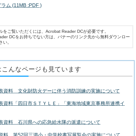
(11MB :PDF )
ルをご覧いただくには、Acrobat Reader DCが必要です。
t Reader DCをお持ちでない方は、バナーのリンク先から無料ダウンロー
さい。
はこんなページも見ています
者発表資料 文化財防火デーに伴う消防訓練の実施について
者発表資料「四日市ＳＴＹＬＥ」「東海地域東京事務所連携イ
者発表資料 石川県への応急給水隊の派遣について
発表資料 第52回三泗小・中学校書写展覧会の実施について