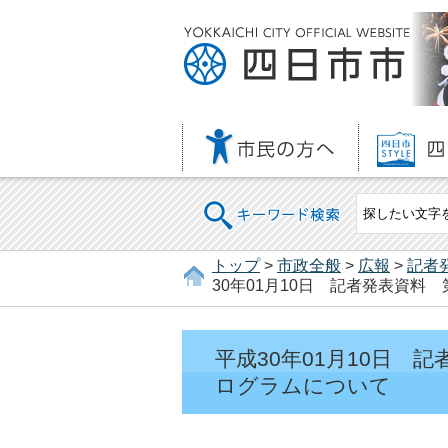
キーワード検索
トップ
>
市政全般
>
広報
>
記者
30年01月10日 記者発表資料
平成30年01月10日 
ログラムについて