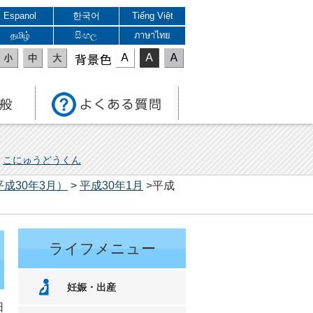
Espanol
한국어
Tiếng Việt
தமிழ்
සිංහල
ภาษาไทย
表示色
こにゅうどうくん
平成30年3月）
>
平成30年1月
>平成
ライフメニュー
妊娠・出産
日