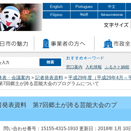
English
Portugues
中文
Filipino
नेपाली
Bahasa Indonesia
文字サイズ
おすすめキーワード
窓口案内
入札情報
ふるさと納税
発表・会議案内
>
記者発表資料
>
平成29年度（平成29年4月～
 第7回郷土が誇る芸能大会のプログラムについて
記者発表資料 第7回郷土が誇る芸能大会のプ
問い合わせ番号：15155-4315-1910
更新日：2018年 1月 10