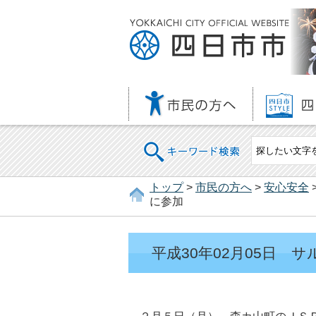
キーワード検索
トップ
>
市民の方へ
>
安心安全
に参加
平成30年02月05日