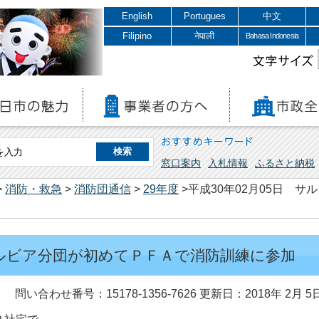
English
Portugues
中文
Filipino
नेपाली
Bahasa Indonesia
文字サイズ
おすすめキーワード
窓口案内
入札情報
ふるさと納税
>
消防・救急
>
消防団通信
>
29年度
>平成30年02月05日 
 サルビア分団が初めてＰＦＡで消防訓練に参加
問い合わせ番号：15178-1356-7626
更新日：2018年 2月 5