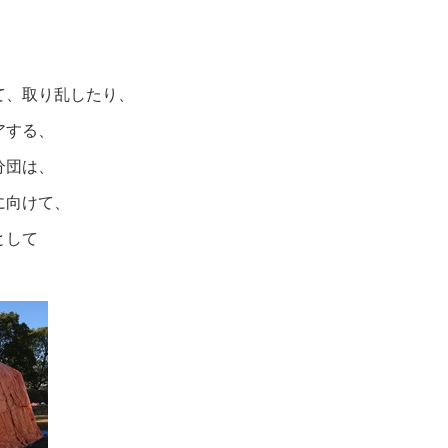
て、取り乱したり、
アする、
分団は、
に向けて、
として