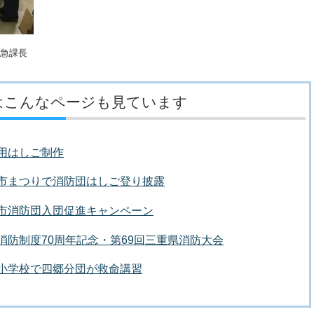
急課長
はこんなページも見ています
式用はしご制作
四日市まつりで消防団はしご登り披露
日市市消防団入団促進キャンペーン
体消防制度70周年記念・第69回三重県消防大会
東小学校で四郷分団が救命講習