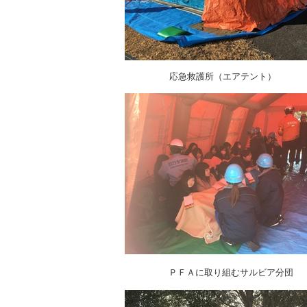
応急救護所（エアテント）
ＰＦＡに取り組むサルビア分団