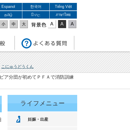
Espanol
한국어
Tiếng Việt
தமிழ்
සිංහල
ภาษาไทย
表示色
こにゅうどうくん
サルビア分団が初めてＰＦＡで消防訓練
ライフメニュー
妊娠・出産
日