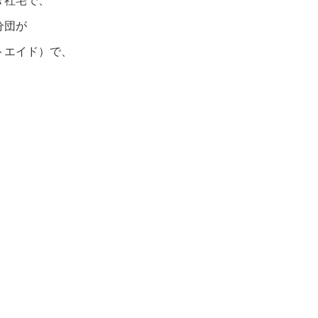
Ｒ社宅で、
分団が
トエイド）で、