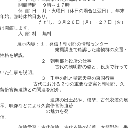
開館時間 ：９時～１７時
休 館 日 ：月・火曜日（休日の場合は翌日）。年末
年始。臨時休館日あり。
ただし、３月２６日（月）・２７日（火）
は開館します。
入 館 料 ：無料
展示内容：１．発信！朝明郡の情報センター
発掘調査で確認した建物群の変遷・
性格を解説。
２．朝明郡と役所の仕事
古代の朝明郡の姿と、役所で行って
いた仕事を説明。
３．壬申の乱と聖武天皇の東国行幸
古代における２つの重要な史実と朝明郡、久
留倍官衙遺跡との関連を紹介。
遺跡の出土品や、模型、古代衣装の展
示、映像などにより久留倍官衙遺跡
の魅力を発
信
体験学習：古代体験 古代衣装の試着、木簡製作、手