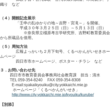
織り など
（４）開館記念展示
「壬申の乱ゆかりの地～吉野・宮滝～」を開催。
平成３０年３月２５日（日）～５月１３日（日）
※奈良県立橿原考古学研究所、吉野町教育委員会
から所蔵品を借用。
（５）周知方法
広報よっかいち２月下旬号、くるべかんがいせきホー
ムページ
四日市市ホームページ、ポスター・チラシ など
３．お問い合わせ先
四日市市教育委員会事務局社会教育課 担当：清水
TEL 059-354-8240 FAX 059-354-8308
E-mail:syakaikyouiku@city.yokkaichi.mie.jp
ホームページ「くるべかんがいせき」
http://www.city.yokkaichi.mie.jp/kyouiku/kurube/
【別添】