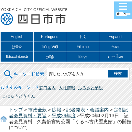
English
Portugues
中文
Espanol
한국어
Tiếng Việt
Filipino
नेपाली
தமிழ்
සිංහල
ภาษาไทย
Bahasa Indonesia
キーワード検索
おすすめキーワード
窓口案内
入札情報
ふるさと納税
こにゅうどうくん
トップ
>
市政全般
>
広報
>
記者発表・会議案内
>
定例記
者会見資料・要旨
>
平成29年度
>平成30年02月13日 記
者会見資料 久留倍官衙公園「くるべ古代歴史館」の開館
について