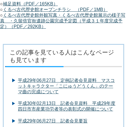
○
補足資料（PDF／165KB）
○
くるべ古代歴史館オープンチラシ （PDF／1MB）
○
くるべ古代歴史館外観写真・くるべ古代歴史館展示の様子写
真 ・久留倍官衙遺跡公園完成予定図（平成３１年度完成予
定）（PDF／292KB）
この記事を見ている人はこんなページ
も見ています
平成29年06月27日 定例記者会見資料 マスコ
ットキャラクター「こにゅうどうくん」のテー
マ曲の完成について
平成30年02月13日 記者会見資料 平成29年度
四日市市産業功労者等の表彰式の開催について
平成29年06月27日 記者会見要旨