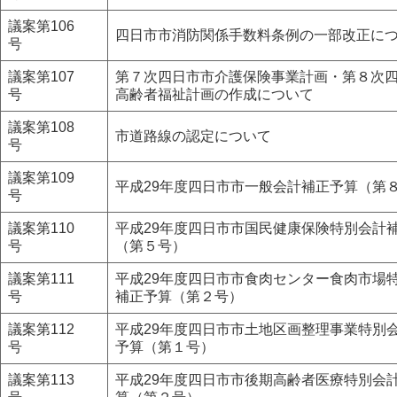
議案第106
四日市市消防関係手数料条例の一部改正に
号
議案第107
第７次四日市市介護保険事業計画・第８次
号
高齢者福祉計画の作成について
議案第108
市道路線の認定について
号
議案第109
平成29年度四日市市一般会計補正予算（第
号
議案第110
平成29年度四日市市国民健康保険特別会計
号
（第５号）
議案第111
平成29年度四日市市食肉センター食肉市場
号
補正予算（第２号）
議案第112
平成29年度四日市市土地区画整理事業特別
号
予算（第１号）
議案第113
平成29年度四日市市後期高齢者医療特別会