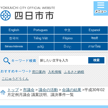
English
Portugues
中文
Espanol
한국어
Tiếng Việt
Filipino
नेपाली
தமிழ்
සිංහල
ภาษาไทย
Bahasa Indonesia
キーワード検索
おすすめキーワード
窓口案内
入札情報
ふるさと納税
こにゅうどうくん
トップ
>
市議会
>
議会の活動
>
会議の結果
>平成30年02
月定例月議会 議案説明、議決事件一覧