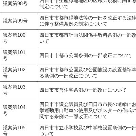
四日市市生産緑地地区の区域の規模に関す
議案第98号
制定について
四日市市都市緑地法等の一部を改正する法
議案第99号
に伴う整備条例の制定について
議案第100
四日市市都市計画法関係手数料条例の一部
号
いて
議案第101
四日市市都市公園条例の一部改正について
号
議案第102
四日市市都市公園及び公園施設の設置基準
号
る条例の一部改正について
議案第103
四日市市営住宅条例の一部改正について
号
四日市市議会議員及び四日市市長の選挙に
議案第104
挙運動用自動車の使用及びポスターの作成
号
関する条例の一部改正について
議案第105
四日市市立小学校及び中学校設置条例の一
号
ついて