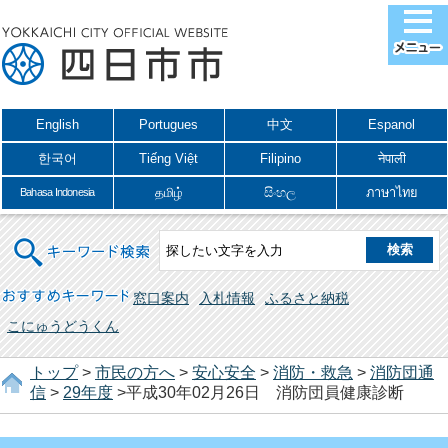
English
Portugues
中文
Espanol
한국어
Tiếng Việt
Filipino
नेपाली
தமிழ்
සිංහල
ภาษาไทย
Bahasa Indonesia
キーワード検索
おすすめキーワード
窓口案内
入札情報
ふるさと納税
こにゅうどうくん
トップ
>
市民の方へ
>
安心安全
>
消防・救急
>
消防団通
信
>
29年度
>平成30年02月26日 消防団員健康診断