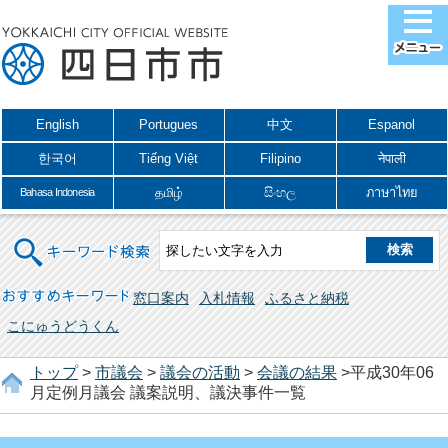
English
Portugues
中文
Espanol
한국어
Tiếng Việt
Filipino
नेपाली
தமிழ்
සිංහල
ภาษาไทย
Bahasa Indonesia
キーワード検索
おすすめキーワード
窓口案内
入札情報
ふるさと納税
こにゅうどうくん
トップ
>
市議会
>
議会の活動
>
会議の結果
>平成30年06
月定例月議会 議案説明、議決事件一覧