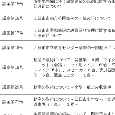
市街地整備に伴う旅館建築の規制に関する
議案第15号
部改正について
議案第16号
四日市市都市公園条例の一部改正について
四日市市運動施設の設置及び管理に関する
議案第17号
部改正について
議案第18号
四日市市立教育センター条例の一部改正に
動産の取得について－音響架 ４架、マイ
ユニット（会議ユニット用マイク 60台、
議案第19号
スマイク16本）、スピーカ ８台、天井固
ラ ５台、液晶モニター １台－
議案第20号
動産の取得について－小型一般ごみ収集車
動産の取得について－四日市あすなろう鉄
議案第21号
道車両（Ｔ車） １両－
製造請負契約の締結について－四日市あす