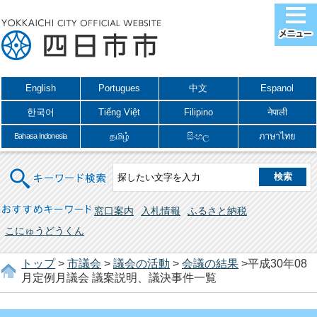
English
Portugues
中文
Espanol
한국어
Tiếng Việt
Filipino
नेपाली
தமிழ்
සිංහල
ภาษาไทย
Bahasa Indonesia
キーワード検索
おすすめキーワード
窓口案内
入札情報
ふるさと納税
こにゅうどうくん
トップ
>
市議会
>
議会の活動
>
会議の結果
>平成30年08
月定例月議会 議案説明、議決事件一覧