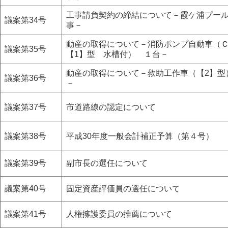
工事請負契約の締結について－霞ケ浦プー
議案第34号
事－
動産の取得について－消防ポンプ自動車（
議案第35号
【1】型 水槽付） １台－
動産の取得について－救助工作車（【2】型
議案第36号
－
議案第37号
市道路線の認定について
議案第38号
平成30年度一般会計補正予算（第４号）
議案第39号
副市長の選任について
議案第40号
固定資産評価員の選任について
議案第41号
人権擁護委員の推薦について