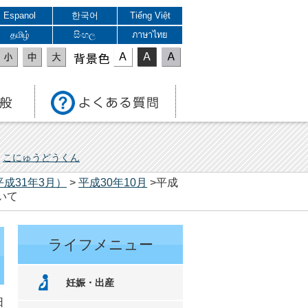
Espanol
한국어
Tiếng Việt
தமிழ்
සිංහල
ภาษาไทย
表示色
こにゅうどうくん
平成31年3月）
>
平成30年10月
>平成
いて
ライフメニュー
妊娠・出産
日