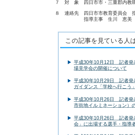
７ 対 象 四日市市・三重郡内教
８ 連絡先 四日市市教育委員会 
指導主事 生川 恵美 TEL
この記事を見ている人
平成30年10月12日 記
場見学会の開催について
平成30年10月29日 記
ガイダンス「学校へ行こう
平成30年10月26日 記者発表資料
市街地イルミネーション）
平成30年10月26日 記者
会」に出場する選手・指導