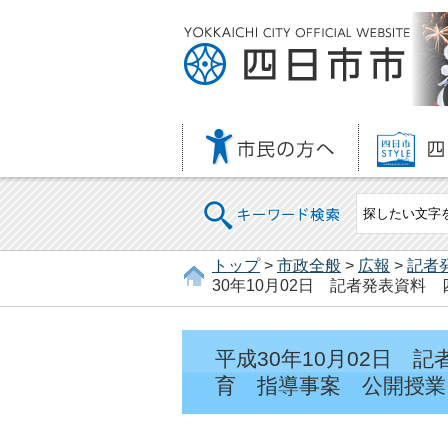
キーワード検索
トップ
>
市政全般
>
広報
>
記者
30年10月02日 記者発表資
平成30年10月02日 
育 指導事案 公開授