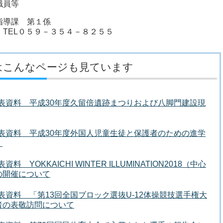
職員等
指導課 第１係
０５９－３５４－８２５５
はこんなページも見ています
者発表資料 平成30年度久留倍遺跡まつりおよび八脚門建設現
者発表資料 平成30年度外国人児童生徒と保護者のための進学
」
 YOKKAICHI WINTER ILLUMINATION2018（中心
の開催について
発表資料 「第13回全国ブロック選抜U-12体操競技選手権大
者の表敬訪問について