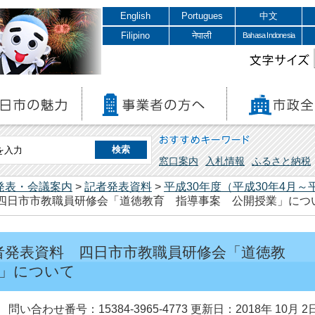
English
Portugues
中文
Filipino
नेपाली
Bahasa Indonesia
文字サイズ
おすすめキーワード
窓口案内
入札情報
ふるさと納税
発表・会議案内
>
記者発表資料
>
平成30年度（平成30年4月～
料 四日市市教職員研修会「道徳教育 指導事案 公開授業」につ
記者発表資料 四日市市教職員研修会「道徳教
業」について
問い合わせ番号：15384-3965-4773
更新日：2018年 10月 2