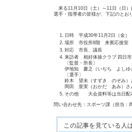
来る11月10日（土）～11日（日
選手・指導者の皆様が、下記のとお
日時 平成30年11月2日（金） 
場所 市役所8階 来賓応接室
対応 市長、議長
来訪者 相好体操クラブ 四日
〔監督・所長〕
伊地知 慶之（いぢち よしゆ
〔選手〕
鈴木 望未（すずき のぞみ
岡田 亜実（おかだ あみ
その他 大会資料等は当日配
問い合わせ先：スポーツ課（担当：岡田）
この記事を見ている人