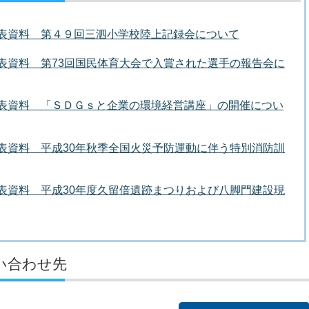
者発表資料 第４９回三泗小学校陸上記録会について
者発表資料 第73回国民体育大会で入賞された選手の報告会に
者発表資料 「ＳＤＧｓと企業の環境経営講座」の開催につい
者発表資料 平成30年秋季全国火災予防運動に伴う特別消防訓
者発表資料 平成30年度久留倍遺跡まつりおよび八脚門建設現
い合わせ先