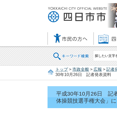
キーワード検索
トップ
>
市政全般
>
広報
>
記者
30年10月26日 記者発表資料
平成30年10月26日 
体操競技選手権大会」