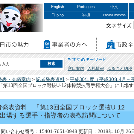
English
Portugues
中文
Filipino
नेपाली
Bahasa Indonesia
文字サイズ
おすすめキーワード
窓口案内
入札情報
ふるさと納税
発表・会議案内
>
記者発表資料
>
平成30年度（平成30年4月～
 「第13回全国ブロック選抜U-12体操競技選手権大会」に出
記者発表資料 「第13回全国ブロック選抜U-12
に出場する選手・指導者の表敬訪問について
問い合わせ番号：15401-7651-0948
更新日：2018年 10月 26