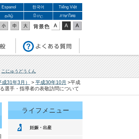
Espanol
한국어
Tiếng Việt
தமிழ்
සිංහල
ภาษาไทย
表示色
こにゅうどうくん
平成31年3月）
>
平成30年10月
>平成
場する選手・指導者の表敬訪問について
ライフメニュー
妊娠・出産
日