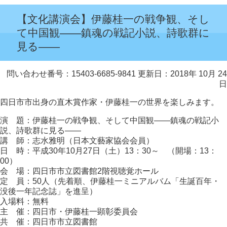
【文化講演会】伊藤桂一の戦争観、そし
て中国観――鎮魂の戦記小説、詩歌群に
見る――
問い合わせ番号：15403-6685-9841
更新日：2018年 10月 24
日
四日市市出身の直木賞作家・伊藤桂一の世界を楽しみます。
演 題：伊藤桂一の戦争観、そして中国観――鎮魂の戦記小
説、詩歌群に見る――
講 師：志水雅明（日本文藝家協会会員）
日 時：平成30年10月27日（土）13：30～ （開場：13：
00）
会 場：四日市市立図書館2階視聴覚ホール
定 員：50人（先着順、伊藤桂一ミニアルバム「生誕百年・
没後一年記念誌」を進呈）
入場料：無料
主 催：四日市・伊藤桂一顕彰委員会
共 催：四日市市立図書館