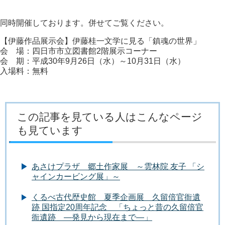
同時開催しております。併せてご覧ください。
【伊藤作品展示会】伊藤桂一文学に見る「鎮魂の世界」
会 場：四日市市立図書館2階展示コーナー
会 期：平成30年9月26日（水）～10月31日（水）
入場料：無料
この記事を見ている人はこんなページ
も見ています
あさけプラザ 郷土作家展 ～雲林院 友子 「シ
ャインカービング展」～
くるべ古代歴史館 夏季企画展 久留倍官衙遺
跡 国指定20周年記念 「ちょっと昔の久留倍官
衙遺跡 ―発見から現在まで―」