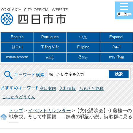
English
Portugues
中文
Espanol
한국어
Tiếng Việt
Filipino
नेपाली
தமிழ்
සිංහල
ภาษาไทย
Bahasa Indonesia
キーワード検索
おすすめキーワード
窓口案内
入札情報
ふるさと納税
こにゅうどうくん
トップ
>
イベントカレンダー
>【文化講演会】伊藤桂一の
戦争観、そして中国観――鎮魂の戦記小説、詩歌群に見る
――