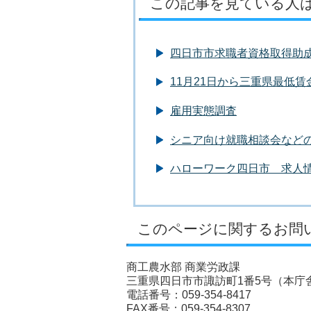
この記事を見ている人
四日市市求職者資格取得助
11月21日から三重県最低賃
雇用実態調査
シニア向け就職相談会など
ハローワーク四日市 求人
このページに関するお問
商工農水部 商業労政課
三重県四日市市諏訪町1番5号（本庁舎
電話番号：059-354-8417
FAX番号：059-354-8307