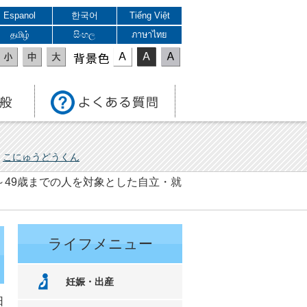
Espanol
한국어
Tiếng Việt
தமிழ்
සිංහල
ภาษาไทย
表示色
こにゅうどうくん
～49歳までの人を対象とした自立・就
ライフメニュー
妊娠・出産
日