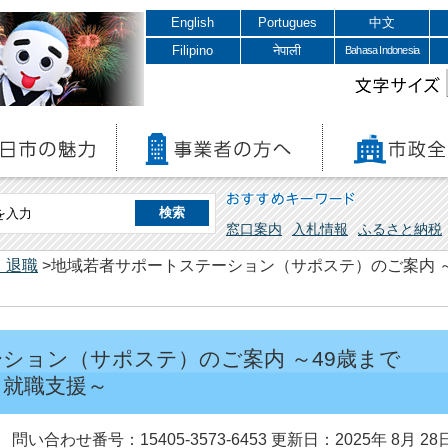
English
Portugues
中文
Filipino
नेपाली
Bahasa Indonesia
文字サイズ
おすすめキーワード
窓口案内
入札情報
ふるさと納税
・退職
>地域若者サポートステーション（サポステ）のご案内 
ション（サポステ）のご案内 ～49歳まで
・就職支援～
問い合わせ番号：15405-3573-6453
更新日：2025年 8月 28