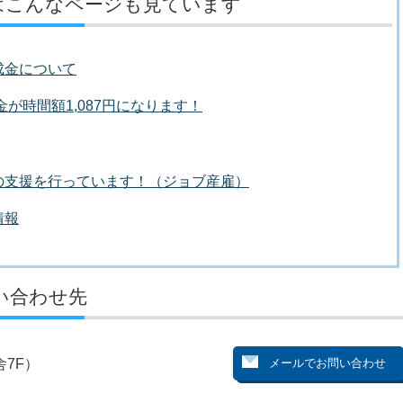
はこんなページも見ています
成金について
金が時間額1,087円になります！
の支援を行っています！（ジョブ産雇）
情報
い合わせ先
7F）