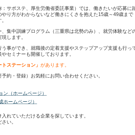
称：サポステ、厚生労働省委託事業）では、働きたいが応募に
やり方がわからないなど働きにくさを抱えた15歳～49歳まで
す。
ー、集中訓練プログラム（三重県は北勢のみ）、就労体験など
実現します。
行う事ができ、就職後の定着支援やステップアップ支援も行っ
談やセミナーも開催しております。
ートステーション」
があります。
要予約・登録）お気軽にお問い合わせください。
ョン（ホームページ）
成ホームページ）
け入れていただける企業を探しています。
ださい。