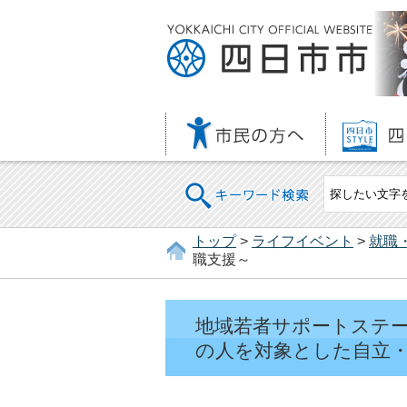
キーワード検索
トップ
>
ライフイベント
>
就職
職支援～
地域若者サポートステー
の人を対象とした自立