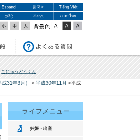
Espanol
한국어
Tiếng Việt
தமிழ்
සිංහල
ภาษาไทย
表示色
こにゅうどうくん
平成31年3月）
>
平成30年11月
>平成
ライフメニュー
妊娠・出産
日