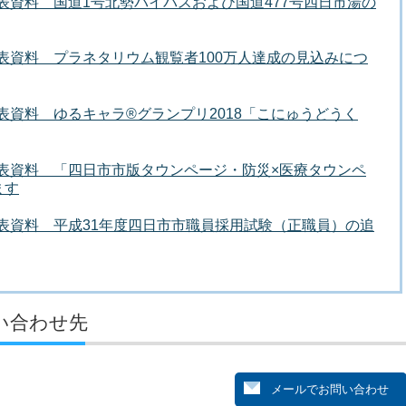
発表資料 国道1号北勢バイパスおよび国道477号四日市湯の
発表資料 プラネタリウム観覧者100万人達成の見込みにつ
発表資料 ゆるキャラ®グランプリ2018「こにゅうどうく
者発表資料 「四日市市版タウンページ・防災×医療タウンペ
ます
者発表資料 平成31年度四日市市職員採用試験（正職員）の追
い合わせ先