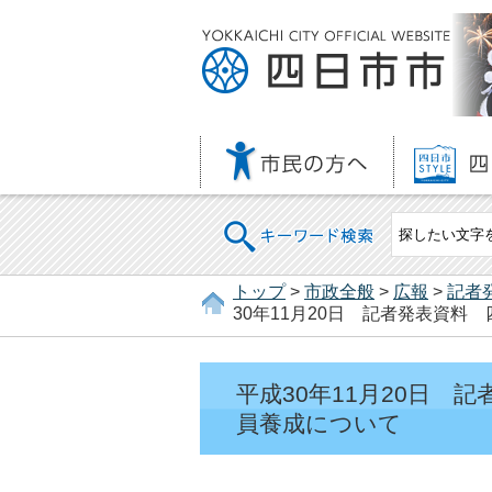
キーワード検索
トップ
>
市政全般
>
広報
>
記者
30年11月20日 記者発表資
平成30年11月20日
員養成について