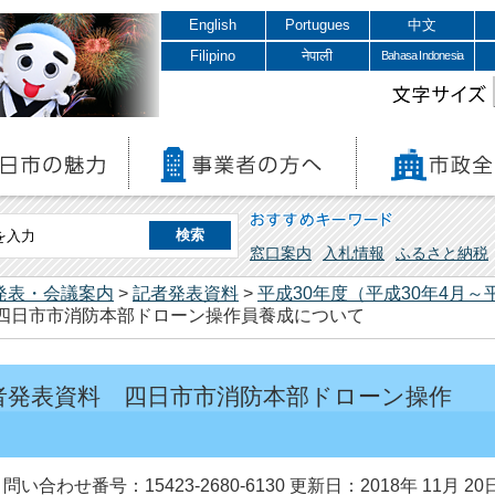
English
Portugues
中文
Filipino
नेपाली
Bahasa Indonesia
文字サイズ
おすすめキーワード
窓口案内
入札情報
ふるさと納税
発表・会議案内
>
記者発表資料
>
平成30年度（平成30年4月～
料 四日市市消防本部ドローン操作員養成について
 記者発表資料 四日市市消防本部ドローン操作
問い合わせ番号：15423-2680-6130
更新日：2018年 11月 20