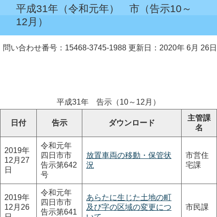
平成31年（令和元年） 市（告示10～
12月）
問い合わせ番号：15468-3745-1988
更新日：2020年 6月 26日
平成31年 告示（10～12月）
主管課
日付
告示
ダウンロード
名
令和元年
2019年
四日市市
放置車両の移動・保管状
市営住
12月27
告示第642
況
宅課
日
号
令和元年
2019年
あらたに生じた土地の町
四日市市
12月26
及び字の区域の変更につ
市民課
告示第641
日
いて