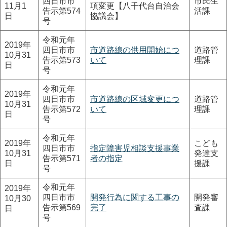
四日市市
市民生
11月1
項変更【八千代台自治会
告示第574
活課
日
協議会】
号
令和元年
2019年
四日市市
市道路線の供用開始につ
道路管
10月31
告示第573
いて
理課
日
号
令和元年
2019年
四日市市
市道路線の区域変更につ
道路管
10月31
告示第572
いて
理課
日
号
令和元年
2019年
こども
四日市市
指定障害児相談支援事業
10月31
発達支
告示第571
者の指定
日
援課
号
令和元年
2019年
四日市市
開発行為に関する工事の
開発審
10月30
告示第569
完了
査課
日
号