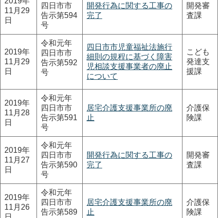
2019年
四日市市
開発行為に関する工事の
開発審
11月29
告示第594
完了
査課
日
号
令和元年
四日市市児童福祉法施行
2019年
こども
四日市市
細則の規程に基づく障害
11月29
発達支
告示第592
児相談支援事業者の廃止
日
援課
号
について
令和元年
2019年
四日市市
居宅介護支援事業所の廃
介護保
11月28
告示第591
止
険課
日
号
令和元年
2019年
四日市市
開発行為に関する工事の
開発審
11月27
告示第590
完了
査課
日
号
令和元年
2019年
四日市市
居宅介護支援事業所の廃
介護保
11月26
告示第589
止
険課
日