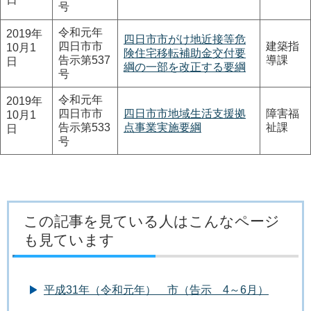
号
令和元年
2019年
四日市市がけ地近接等危
四日市市
建築指
10月1
険住宅移転補助金交付要
告示第537
導課
日
綱の一部を改正する要綱
号
令和元年
2019年
四日市市
四日市市地域生活支援拠
障害福
10月1
告示第533
点事業実施要綱
祉課
日
号
この記事を見ている人はこんなページ
も見ています
平成31年（令和元年） 市（告示 4～6月）