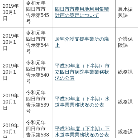
令和元年
2019年
四日市市
四日市市農用地利用集積
農水振
10月1
告示第545
計画の策定について
興課
日
号
令和元年
2019年
四日市市
居宅介護支援事業所の廃
介護保
10月1
告示第544
止
険課
日
号
令和元年
2019年
平成30年度（下半期）市
四日市市
10月1
立四日市病院事業業務状
総務課
告示第540
日
況の公表
号
令和元年
2019年
四日市市
平成30年度（下半期）水
10月1
総務課
告示第539
道事業業務状況の公表
日
号
令和元年
2019年
四日市市
平成30年度（下半期）下
10月1
総務課
告示第538
水道事業業務状況の公表
日