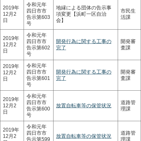
令和元年
2019年
地縁による団体の告示事
四日市市
市民生
12月2
項変更【浜町一区自治
告示第603
活課
日
会】
号
令和元年
2019年
四日市市
開発行為に関する工事の
開発審
12月2
告示第602
完了
査課
日
号
令和元年
2019年
四日市市
開発行為に関する工事の
開発審
12月2
告示第601
完了
査課
日
号
令和元年
2019年
四日市市
道路管
12月2
放置自転車等の保管状況
告示第600
理課
日
号
令和元年
2019年
四日市市
道路管
12月2
放置自転車等の保管状況
告示第599
理課