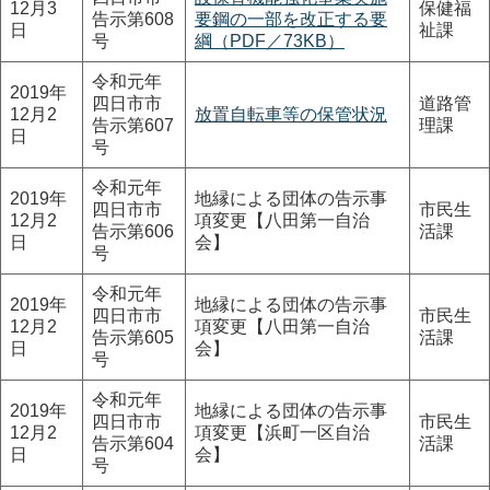
12月3
保健福
告示第608
要鋼の一部を改正する要
日
祉課
号
綱（PDF／73KB）
令和元年
2019年
四日市市
道路管
12月2
放置自転車等の保管状況
告示第607
理課
日
号
令和元年
2019年
地縁による団体の告示事
四日市市
市民生
12月2
項変更【八田第一自治
告示第606
活課
日
会】
号
令和元年
2019年
地縁による団体の告示事
四日市市
市民生
12月2
項変更【八田第一自治
告示第605
活課
日
会】
号
令和元年
2019年
地縁による団体の告示事
四日市市
市民生
12月2
項変更【浜町一区自治
告示第604
活課
日
会】
号