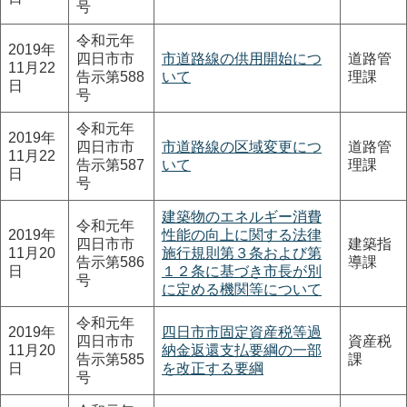
号
令和元年
2019年
四日市市
市道路線の供用開始につ
道路管
11月22
告示第588
いて
理課
日
号
令和元年
2019年
四日市市
市道路線の区域変更につ
道路管
11月22
告示第587
いて
理課
日
号
建築物のエネルギー消費
令和元年
2019年
性能の向上に関する法律
四日市市
建築指
11月20
施行規則第３条および第
告示第586
導課
日
１２条に基づき市長が別
号
に定める機関等について
令和元年
2019年
四日市市固定資産税等過
四日市市
資産税
11月20
納金返還支払要綱の一部
告示第585
課
日
を改正する要綱
号