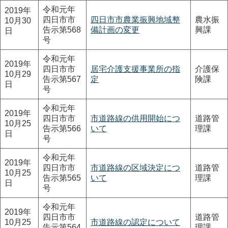
令和元年
2019年
四日市市
四日市市農業振興地域整
農水振
10月30
告示第568
備計画の変更
興課
日
号
令和元年
2019年
四日市市
居宅介護支援事業所の指
介護保
10月29
告示第567
定
険課
日
号
令和元年
2019年
四日市市
市道路線の供用開始につ
道路管
10月25
告示第566
いて
理課
日
号
令和元年
2019年
四日市市
市道路線の区域決定につ
道路管
10月25
告示第565
いて
理課
日
号
令和元年
2019年
四日市市
道路管
10月25
市道路線の認定について
告示第564
理課