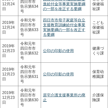
四日市市
12月24
進給付金等事業実施要綱
保健福
告示第634
日
の一部を改正する要綱
祉課
号
令和元年
四日市市母子家庭等自立
2019年
こども
四日市市
支援教育訓練給付金事業
12月24
保健福
告示第633
実施要綱の一部を改正す
日
祉課
号
る要綱
令和元年
2019年
四日市市
健康づ
12月23
公印の印影の使用
告示第632
くり課
日
号
令和元年
2019年
四日市市
保育幼
12月23
公印の印影の使用
告示第631
稚園課
日
号
令和元年
2019年
四日市市
居宅介護支援事業所の廃
介護保
12月23
告示第630
止
険課
日
号