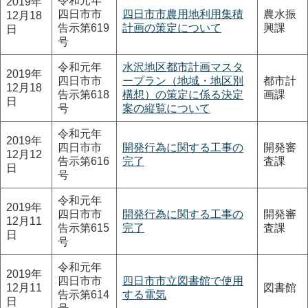
令和元年
2019年
四日市市
四日市市農用地利用集積
農水振
12月18
告示第619
計画の策定について
興課
日
号
令和元年
水沢地区都市計画マスタ
2019年
四日市市
ープラン（地域・地区別
都市計
12月18
告示第618
構想）の策定に係る決定
画課
日
号
案の縦覧について
令和元年
2019年
四日市市
開発行為に関する工事の
開発審
12月12
告示第616
完了
査課
日
号
令和元年
2019年
四日市市
開発行為に関する工事の
開発審
12月11
告示第615
完了
査課
日
号
令和元年
2019年
四日市市
四日市市立図書館で使用
12月11
図書館
告示第614
する電気
日