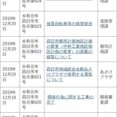
告示第624
理課
日
号
令和元年
2019年
四日市市
道路管
12月20
放置自転車等の保管状況
告示第623
理課
日
号
令和元年
四日市都市計画地区計画
2019年
四日市市
の変更（中村工業地区地
都市計
12月20
告示第622
区計画の変更）の原案の
画課
日
号
縦覧について
令和元年
2019年
四日市地域総合会館あさ
四日市市
あさけ
12月20
けプラザで使用する電気
告示第621
プラザ
日
について
号
令和元年
2019年
四日市市
開発行為に関する工事の
開発審
12月19
告示第620
完了
査課
日
号