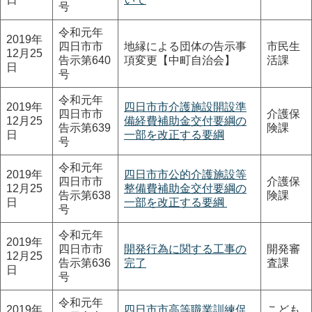
号
令和元年
2019年
四日市市
地縁による団体の告示事
市民生
12月25
告示第640
項変更【中町自治会】
活課
日
号
令和元年
2019年
四日市市介護施設開設準
四日市市
介護保
12月25
備経費補助金交付要綱の
告示第639
険課
日
一部を改正する要綱
号
令和元年
2019年
四日市市公的介護施設等
四日市市
介護保
12月25
整備費補助金交付要綱の
告示第638
険課
日
一部を改正する要綱
号
令和元年
2019年
四日市市
開発行為に関する工事の
開発審
12月25
告示第636
完了
査課
日
号
令和元年
2019年
四日市市高等職業訓練促
こども