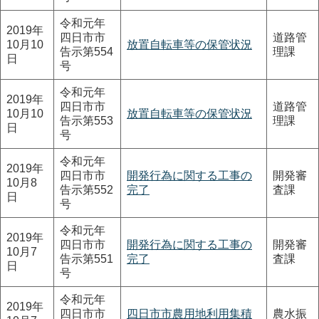
令和元年
2019年
四日市市
道路管
10月10
放置自転車等の保管状況
告示第554
理課
日
号
令和元年
2019年
四日市市
道路管
10月10
放置自転車等の保管状況
告示第553
理課
日
号
令和元年
2019年
四日市市
開発行為に関する工事の
開発審
10月8
告示第552
完了
査課
日
号
令和元年
2019年
四日市市
開発行為に関する工事の
開発審
10月7
告示第551
完了
査課
日
号
令和元年
2019年
四日市市
四日市市農用地利用集積
農水振