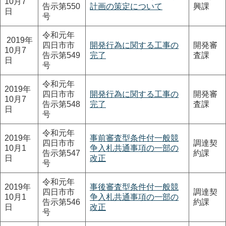
10月7
告示第550
計画の策定について
興課
日
号
令和元年
2019年
四日市市
開発行為に関する工事の
開発審
10月7
告示第549
完了
査課
日
号
令和元年
2019年
四日市市
開発行為に関する工事の
開発審
10月7
告示第548
完了
査課
日
号
令和元年
2019年
事前審査型条件付一般競
四日市市
調達契
10月1
争入札共通事項の一部の
告示第547
約課
日
改正
号
令和元年
2019年
事後審査型条件付一般競
四日市市
調達契
10月1
争入札共通事項の一部の
告示第546
約課
日
改正
号