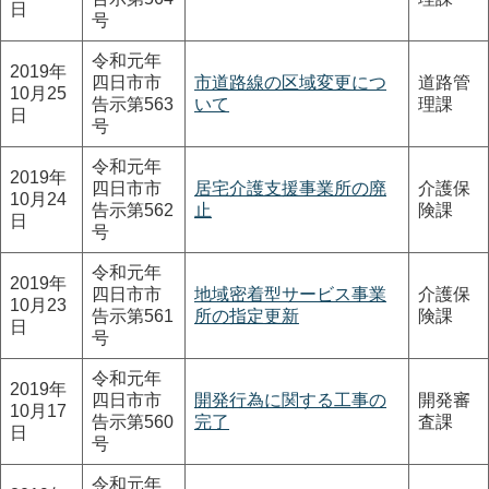
日
号
令和元年
2019年
四日市市
市道路線の区域変更につ
道路管
10月25
告示第563
いて
理課
日
号
令和元年
2019年
四日市市
居宅介護支援事業所の廃
介護保
10月24
告示第562
止
険課
日
号
令和元年
2019年
四日市市
地域密着型サービス事業
介護保
10月23
告示第561
所の指定更新
険課
日
号
令和元年
2019年
四日市市
開発行為に関する工事の
開発審
10月17
告示第560
完了
査課
日
号
令和元年