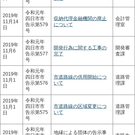
号
令和元年
2019年
四日市市
収納代理金融機関の廃止
会計管
11月14
告示第579
について
理室
日
号
令和元年
2019年
四日市市
開発行為に関する工事の
開発審
11月6
告示第577
完了
査課
日
号
令和元年
2019年
四日市市
市道路線の供用開始につ
道路管
11月1
告示第576
いて
理課
日
号
令和元年
2019年
四日市市
市道路線の区域変更につ
道路管
11月1
告示第575
いて
理課
日
号
令和元年
2019年
地縁による団体の告示事