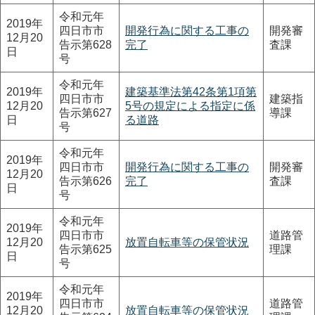
令和元年
2019年
四日市市
開発行為に関する工事の
開発審
12月20
告示第628
完了
査課
日
号
令和元年
2019年
建築基準法第42条第1項第
四日市市
建築指
12月20
5号の規定による指定に係
告示第627
導課
日
る道路
号
令和元年
2019年
四日市市
開発行為に関する工事の
開発審
12月20
告示第626
完了
査課
日
号
令和元年
2019年
四日市市
道路管
12月20
放置自転車等の保管状況
告示第625
理課
日
号
令和元年
2019年
四日市市
道路管
12月20
放置自転車等の保管状況