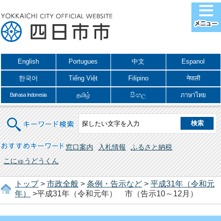
English
Portugues
中文
Espanol
한국어
Tiếng Việt
Filipino
नेपाली
தமிழ்
සිංහල
ภาษาไทย
Bahasa Indonesia
キーワード検索
おすすめキーワード
窓口案内
入札情報
ふるさと納税
こにゅうどうくん
トップ
>
市政全般
>
条例・告示など
>
平成31年（令和元
年）
>平成31年（令和元年） 市（告示10～12月）