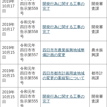
2019年
四日市市
開発行為に関する工事の
開発審
10月17
告示第559
完了
査課
日
号
令和元年
2019年
四日市市
開発行為に関する工事の
開発審
10月17
告示第558
完了
査課
日
号
令和元年
2019年
四日市市
四日市市農業振興地域整
農水振
10月15
告示第557
備計画の変更
興課
日
号
令和元年
2019年
四日市市
四日市都市計画用途地域
都市計
10月15
告示第556
の変更の案縦覧について
画課
日
号
令和元年
2019年
四日市市
開発行為に関する工事の
開発審
10月15
告示第555
完了
査課
日
号