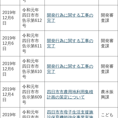
号
令和元年
2019年
四日市市
開発行為に関する工事の
開発審
12月6
告示第612
完了
査課
日
号
令和元年
2019年
四日市市
開発行為に関する工事の
開発審
12月6
告示第611
完了
査課
日
号
令和元年
2019年
四日市市
開発行為に関する工事の
開発審
12月6
告示第610
完了
査課
日
号
令和元年
2019年
四日市市
四日市市農用地利用集積
農水振
12月4
告示第609
計画の策定について
興課
日
号
令和元年
四日市市母子生活支援施
2019年
こども
四日市市
設保育機能強化事業実施