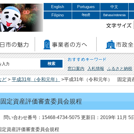
English
Portugues
中文
Filipino
नेपाली
Bahasa Indonesia
文字サイズ
おすすめキーワード
窓口案内
入札情報
ふるさと納税
など
>
平成31年（令和元年）
>平成31年（令和元年） 固定資
 固定資産評価審査委員会規程
問い合わせ番号：15468-4734-5075
更新日：2019年 11月 5
固定資産評価審査委員会規程