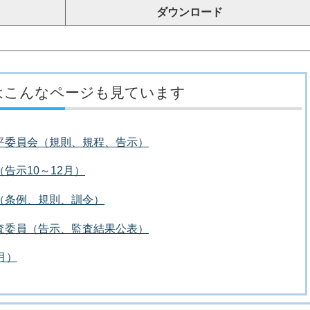
ダウンロード
はこんなページも見ています
平委員会（規則、規程、告示）
告示10～12月）
（条例、規則、訓令）
査委員（告示、監査結果公表）
月）