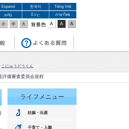
Espanol
한국어
Tiếng Việt
தமிழ்
සිංහල
ภาษาไทย
表示色
こにゅうどうくん
産評価審査委員会規程
ライフメニュー
妊娠・出産
日
子育て・入園