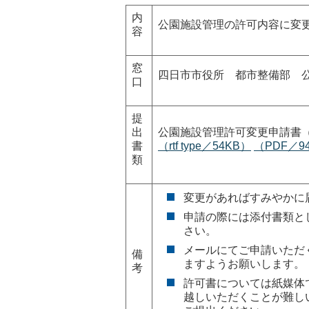
内
公園施設管理の許可内容に変
容
窓
四日市市役所 都市整備部 
口
提
出
公園施設管理許可変更申請書（
書
（rtf type／54KB）
（PDF／9
類
変更があればすみやかに
申請の際には添付書類と
さい。
メールにてご申請いただ
備
ますようお願いします。
考
許可書については紙媒体
越しいただくことが難し