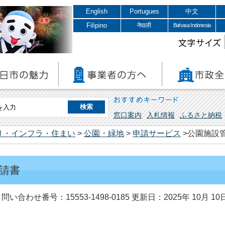
English
Portugues
中文
Filipino
नेपाली
Bahasa Indonesia
文字サイズ
おすすめキーワード
窓口案内
入札情報
ふるさと納税
り・インフラ・住まい
>
公園・緑地
>
申請サービス
>公園施設
請書
問い合わせ番号：15553-1498-0185
更新日：2025年 10月 10