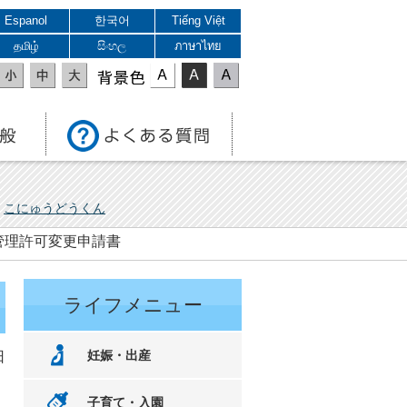
Espanol
한국어
Tiếng Việt
தமிழ்
සිංහල
ภาษาไทย
表示色
こにゅうどうくん
管理許可変更申請書
ライフメニュー
妊娠・出産
日
子育て・入園