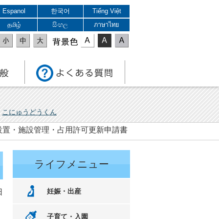
Espanol
한국어
Tiếng Việt
தமிழ்
සිංහල
ภาษาไทย
表示色
こにゅうどうくん
設置・施設管理・占用許可更新申請書
ライフメニュー
妊娠・出産
日
子育て・入園