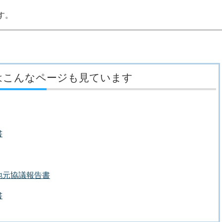
す。
はこんなページも見ています
書
地元協議報告書
書