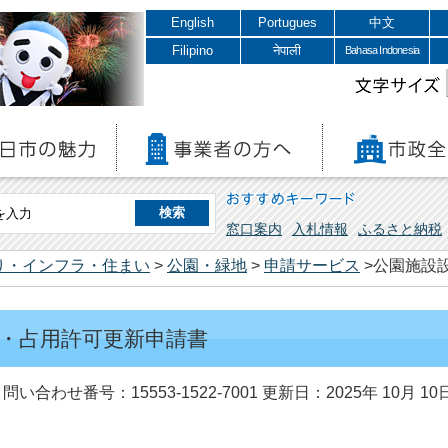
English
Portugues
中文
Filipino
नेपाली
Bahasa Indonesia
文字サイズ
おすすめキーワード
窓口案内
入札情報
ふるさと納税
り・インフラ・住まい
>
公園・緑地
>
申請サービス
>公園施設
・占用許可更新申請書
問い合わせ番号：15553-1522-7001
更新日：2025年 10月 10