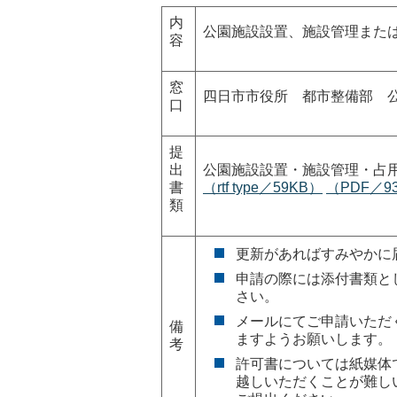
内
公園施設設置、施設管理また
容
窓
四日市市役所 都市整備部 
口
提
出
公園施設設置・施設管理・占用
書
（rtf type／59KB）
（PDF／9
類
更新があればすみやかに
申請の際には添付書類と
さい。
メールにてご申請いただ
備
ますようお願いします。
考
許可書については紙媒体
越しいただくことが難し