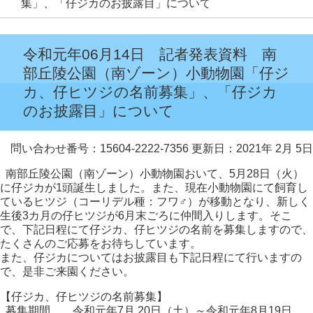
集」、「仔ジカのお披露目」について
令和元年06月14日 記者発表資料 南
部丘陵公園（南ゾーン）小動物園「仔ジ
カ、仔ヒツジの名前募集」、「仔ジカ
のお披露目」について
問い合わせ番号：15604-2222-7356
更新日：2021年 2月 5日
南部丘陵公園（南ゾーン）小動物園おいて、5月28日（火）
に仔ジカが1頭誕生しました。また、現在小動物園にて飼育し
ているヒツジ（コーリデル種：フワ♂）が移動となり、新しく
生後3カ月の仔ヒツジが6月末ごろに仲間入りします。そこ
で、下記日程にて仔ジカ、仔ヒツジの名前を募集しますので、
たくさんのご応募をお待ちしています。
また、仔ジカについてはお披露目も下記日程にて行いますの
で、是非ご来園ください。
【仔ジカ、仔ヒツジの名前募集】
募集期間 令和元年7月 20日（土）～令和元年8月19日