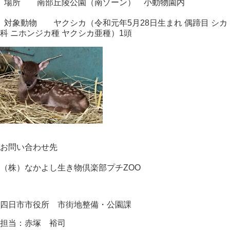
場所 南部丘陵公園（南ゾーン） 小動物園内
対象動物 ヤクシカ（令和元年5月28日生まれ 偶蹄目 シカ
科 ニホンジカ種 ヤクシカ亜種）1頭
お問い合わせ先
（株）なかよし生き物倶楽部プチZOO
四日市市役所 市街地整備・公園課
担当：赤塚 裕司