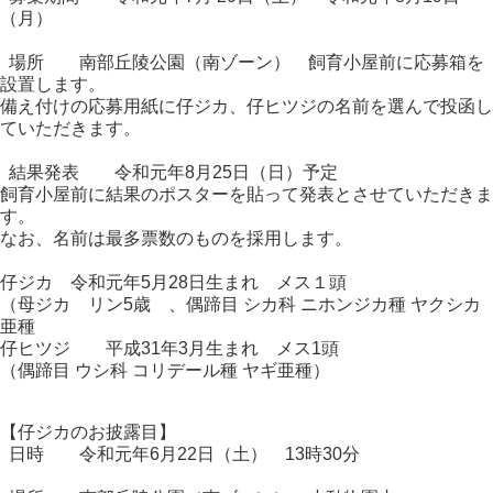
（月）
場所 南部丘陵公園（南ゾーン） 飼育小屋前に応募箱を
設置します。
備え付けの応募用紙に仔ジカ、仔ヒツジの名前を選んで投函し
ていただきます。
結果発表 令和元年8月25日（日）予定
飼育小屋前に結果のポスターを貼って発表とさせていただきま
す。
なお、名前は最多票数のものを採用します。
仔ジカ 令和元年5月28日生まれ メス１頭
（母ジカ リン5歳 、偶蹄目 シカ科 ニホンジカ種 ヤクシカ
亜種
仔ヒツジ 平成31年3月生まれ メス1頭
（偶蹄目 ウシ科 コリデール種 ヤギ亜種）
【仔ジカのお披露目】
日時 令和元年6月22日（土） 13時30分