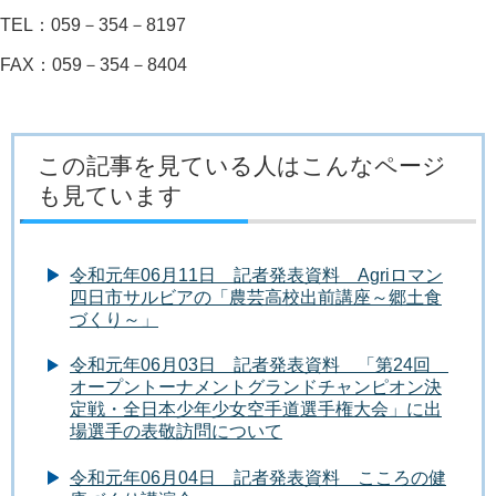
TEL：059－354－8197
FAX：059－354－8404
この記事を見ている人はこんなページ
も見ています
令和元年06月11日 記者発表資料 Agriロマン
四日市サルビアの「農芸高校出前講座～郷土食
づくり～」
令和元年06月03日 記者発表資料 「第24回
オープントーナメントグランドチャンピオン決
定戦・全日本少年少女空手道選手権大会」に出
場選手の表敬訪問について
令和元年06月04日 記者発表資料 こころの健