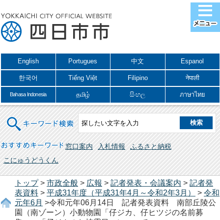
English
Portugues
中文
Espanol
한국어
Tiếng Việt
Filipino
नेपाली
தமிழ்
සිංහල
ภาษาไทย
Bahasa Indonesia
キーワード検索
おすすめキーワード
窓口案内
入札情報
ふるさと納税
こにゅうどうくん
トップ
>
市政全般
>
広報
>
記者発表・会議案内
>
記者発
表資料
>
平成31年度（平成31年4月～令和2年3月）
>
令和
元年6月
>令和元年06月14日 記者発表資料 南部丘陵公
園（南ゾーン）小動物園「仔ジカ、仔ヒツジの名前募