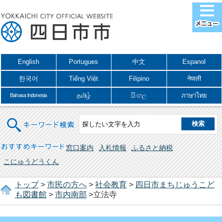
English
Portugues
中文
Espanol
한국어
Tiếng Việt
Filipino
नेपाली
தமிழ்
සිංහල
ภาษาไทย
Bahasa Indonesia
キーワード検索
おすすめキーワード
窓口案内
入札情報
ふるさと納税
こにゅうどうくん
トップ
>
市民の方へ
>
社会教育
>
四日市まちじゅうこど
も図書館
>
市内南部
>立法寺