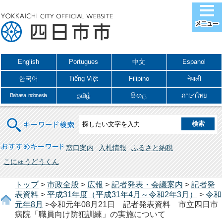
English
Portugues
中文
Espanol
한국어
Tiếng Việt
Filipino
नेपाली
தமிழ்
සිංහල
ภาษาไทย
Bahasa Indonesia
キーワード検索
おすすめキーワード
窓口案内
入札情報
ふるさと納税
こにゅうどうくん
トップ
>
市政全般
>
広報
>
記者発表・会議案内
>
記者発
表資料
>
平成31年度（平成31年4月～令和2年3月）
>
令和
元年8月
>令和元年08月21日 記者発表資料 市立四日市
病院「職員向け防犯訓練」の実施について