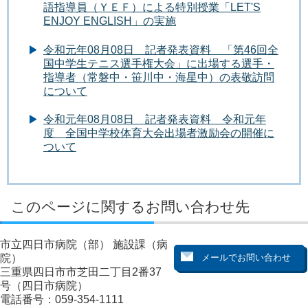
語指導員（ＹＥＦ）による特別授業「LET'S
ENJOY ENGLISH」の実施
令和元年08月08日 記者発表資料 「第46回全
国中学生テニス選手権大会」に出場する選手・
指導者（常磐中・笹川中・海星中）の表敬訪問
について
令和元年08月08日 記者発表資料 令和元年
度 全国中学校体育大会出場者激励会の開催に
ついて
このページに関するお問い合わせ先
市立四日市病院（部） 施設課（病
院）
三重県四日市市芝田二丁目2番37
号（四日市病院）
電話番号：059-354-1111