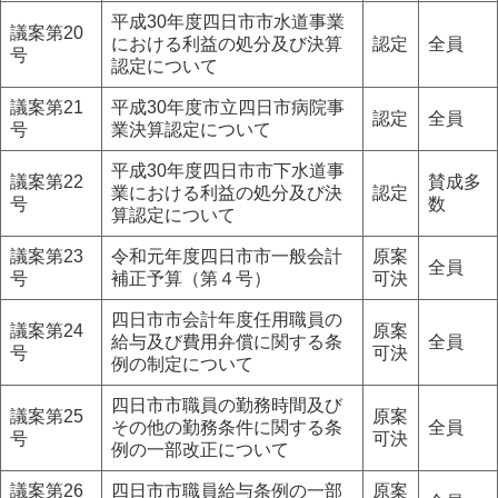
平成30年度四日市市水道事業
議案第20
における利益の処分及び決算
認定
全員
号
認定について
議案第21
平成30年度市立四日市病院事
認定
全員
号
業決算認定について
平成30年度四日市市下水道事
議案第22
賛成多
業における利益の処分及び決
認定
号
数
算認定について
議案第23
令和元年度四日市市一般会計
原案
全員
号
補正予算（第４号）
可決
四日市市会計年度任用職員の
議案第24
原案
給与及び費用弁償に関する条
全員
号
可決
例の制定について
四日市市職員の勤務時間及び
議案第25
原案
その他の勤務条件に関する条
全員
号
可決
例の一部改正について
議案第26
四日市市職員給与条例の一部
原案