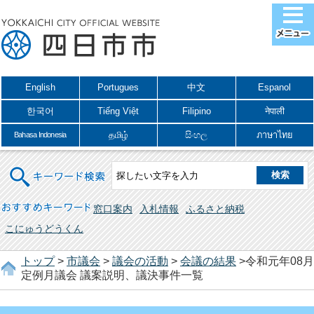
English
Portugues
中文
Espanol
한국어
Tiếng Việt
Filipino
नेपाली
தமிழ்
සිංහල
ภาษาไทย
Bahasa Indonesia
キーワード検索
おすすめキーワード
窓口案内
入札情報
ふるさと納税
こにゅうどうくん
トップ
>
市議会
>
議会の活動
>
会議の結果
>令和元年08月
定例月議会 議案説明、議決事件一覧