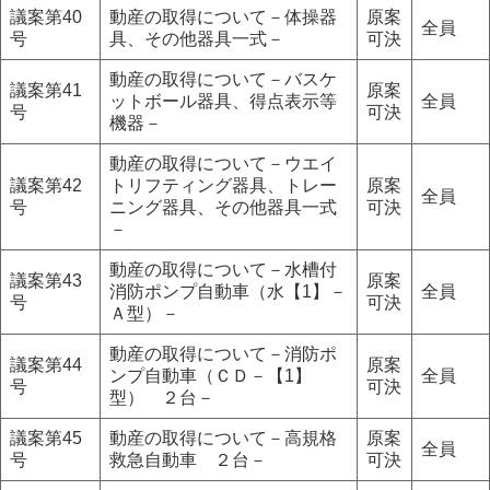
議案第40
動産の取得について－体操器
原案
全員
号
具、その他器具一式－
可決
動産の取得について－バスケ
議案第41
原案
ットボール器具、得点表示等
全員
号
可決
機器－
動産の取得について－ウエイ
議案第42
トリフティング器具、トレー
原案
全員
号
ニング器具、その他器具一式
可決
－
動産の取得について－水槽付
議案第43
原案
消防ポンプ自動車（水【1】－
全員
号
可決
Ａ型）－
動産の取得について－消防ポ
議案第44
原案
ンプ自動車（ＣＤ－【1】
全員
号
可決
型） ２台－
議案第45
動産の取得について－高規格
原案
全員
号
救急自動車 ２台－
可決