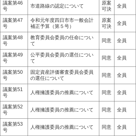
議案第46
原案
市道路線の認定について
全員
号
可決
議案第47
令和元年度四日市市一般会計
原案
全員
号
補正予算（第５号）
可決
議案第48
教育委員会委員の任命につい
同意
全員
号
て
議案第49
公平委員会委員の選任につい
同意
全員
号
て
議案第50
固定資産評価審査委員会委員
同意
全員
号
の選任について
議案第51
人権擁護委員の推薦について
同意
全員
号
議案第52
人権擁護委員の推薦について
同意
全員
号
議案第53
人権擁護委員の推薦について
同意
全員
号