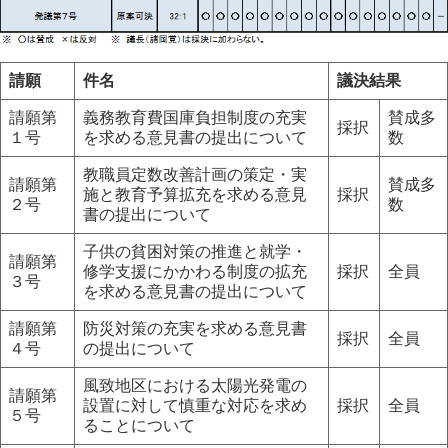
請願
件名
議決結果
請願第
義務教育費国庫負担制度の充実
賛成多
採択
１号
を求める意見書の提出について
数
教職員定数改善計画の策定・実
請願第
賛成多
施と教育予算拡充を求める意見
採択
２号
数
書の提出について
子供の貧困対策の推進と就学・
請願第
修学支援にかかわる制度の拡充
採択
全員
３号
を求める意見書の提出について
請願第
防災対策の充実を求める意見書
採択
全員
４号
の提出について
風致地区における太陽光発電の
請願第
設置に対して慎重な対応を求め
採択
全員
５号
ることについて