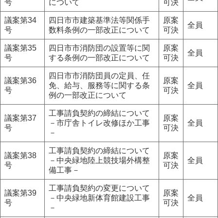
号
について
可決
議案第34
四日市市建築基準法等関係手
原案
全員
号
数料条例の一部改正について
可決
議案第35
四日市市消防団の設置等に関
原案
全員
号
する条例の一部改正について
可決
四日市市消防団員の定員、任
議案第36
原案
免、給与、服務等に関する条
全員
号
可決
例の一部改正について
工事請負契約の締結について
議案第37
原案
－市庁舎トイレ改修ほか工事
全員
号
可決
－
工事請負契約の締結について
議案第38
原案
－中央緑地陸上競技場外構整
全員
号
可決
備工事－
工事請負契約の変更について
議案第39
原案
－中央緑地新体育館建設工事
全員
号
可決
－