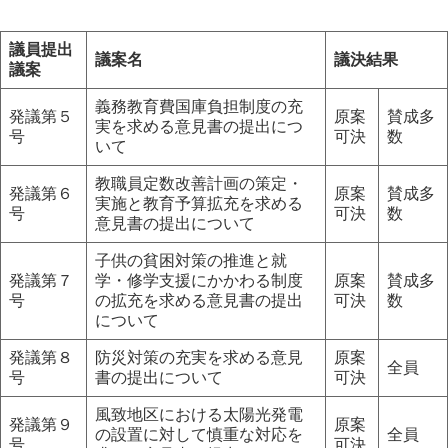
議員提出
議案名
議決結果
議案
義務教育費国庫負担制度の充
発議第５
原案
賛成多
実を求める意見書の提出につ
号
可決
数
いて
教職員定数改善計画の策定・
発議第６
原案
賛成多
実施と教育予算拡充を求める
号
可決
数
意見書の提出について
子供の貧困対策の推進と就
発議第７
学・修学支援にかかわる制度
原案
賛成多
号
の拡充を求める意見書の提出
可決
数
について
発議第８
防災対策の充実を求める意見
原案
全員
号
書の提出について
可決
風致地区における太陽光発電
発議第９
原案
の設置に対して慎重な対応を
全員
号
可決