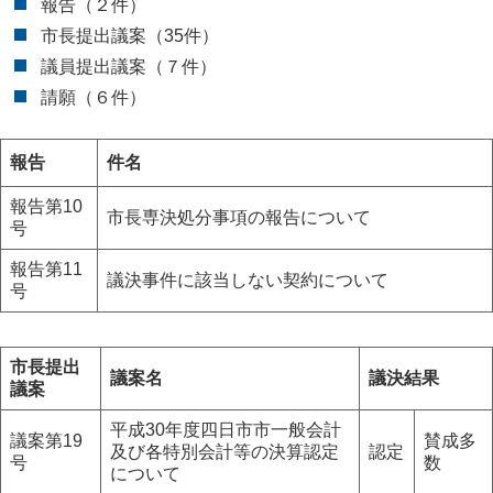
報告（２件）
市長提出議案（35件）
議員提出議案（７件）
請願（６件）
報告
件名
報告第10
市長専決処分事項の報告について
号
報告第11
議決事件に該当しない契約について
号
市長提出
議案名
議決結果
議案
平成30年度四日市市一般会計
議案第19
賛成多
及び各特別会計等の決算認定
認定
号
数
について