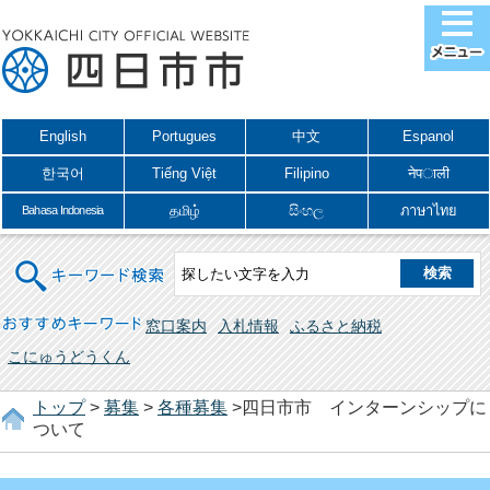
English
Portugues
中文
Espanol
한국어
Tiếng Việt
Filipino
नेपाली
தமிழ்
සිංහල
ภาษาไทย
Bahasa Indonesia
キーワード検索
おすすめキーワード
窓口案内
入札情報
ふるさと納税
こにゅうどうくん
トップ
>
募集
>
各種募集
>四日市市 インターンシップに
ついて