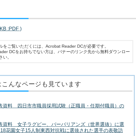
 :PDF )
ルをご覧いただくには、Acrobat Reader DCが必要です。
t Reader DCをお持ちでない方は、バナーのリンク先から無料ダウンロー
さい。
はこんなページも見ています
発表資料 四日市市職員採用試験（正職員・任期付職員）の
発表資料 女子ラグビー、バーバリアンズ（世界選抜）に選
18花園女子15人制東西対抗戦に選抜された選手の表敬訪