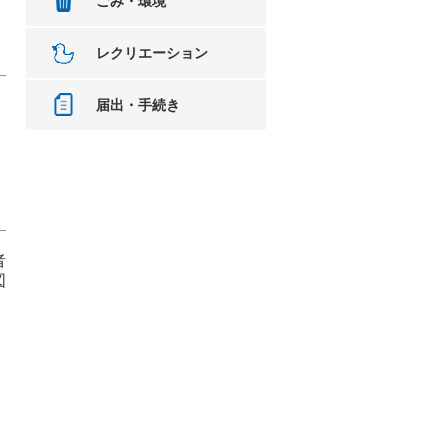
ごみ・環境
レクリエーション
届出・手続き
者
図