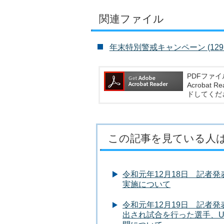
関連ファイル
年末特別警戒キャンペーン (129KB
PDFファイ
Acroba
ドしてくだ
この記事を見ている人
令和元年12月18日 記者
実施について
令和元年12月19日 記者
出され試合を行った選手、U