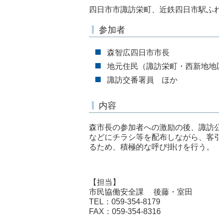
四日市市諏訪栄町、近鉄四日市駅ふ
参加者
森智広四日市市長
地元住民（諏訪栄町・西新地地
諏訪交番署員 ほか
内容
森市長の参加者への激励の後、諏訪
などにチラシ等を配布しながら、客
るため、積極的な呼び掛けを行う。
【担当】
市民協働安全課 後藤・室田
TEL：059-354-8179
FAX：059-354-8316