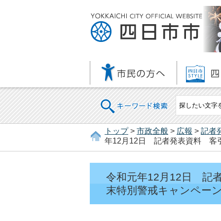
キーワード検索
トップ
>
市政全般
>
広報
>
記者
年12月12日 記者発表資料 
令和元年12月12日 
末特別警戒キャンペー