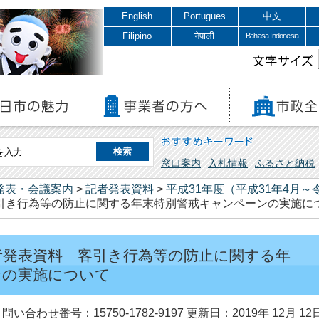
English
Portugues
中文
Filipino
नेपाली
Bahasa Indonesia
文字サイズ
おすすめキーワード
窓口案内
入札情報
ふるさと納税
発表・会議案内
>
記者発表資料
>
平成31年度（平成31年4月～
客引き行為等の防止に関する年末特別警戒キャンペーンの実施に
記者発表資料 客引き行為等の防止に関する年
ンの実施について
問い合わせ番号：15750-1782-9197
更新日：2019年 12月 12