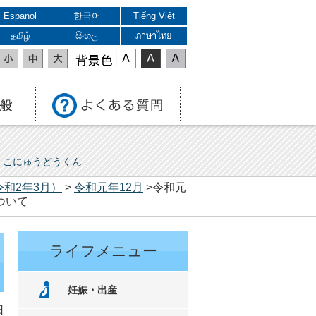
Espanol
한국어
Tiếng Việt
தமிழ்
සිංහල
ภาษาไทย
表示色
こにゅうどうくん
令和2年3月）
>
令和元年12月
>令和元
ついて
ライフメニュー
妊娠・出産
日