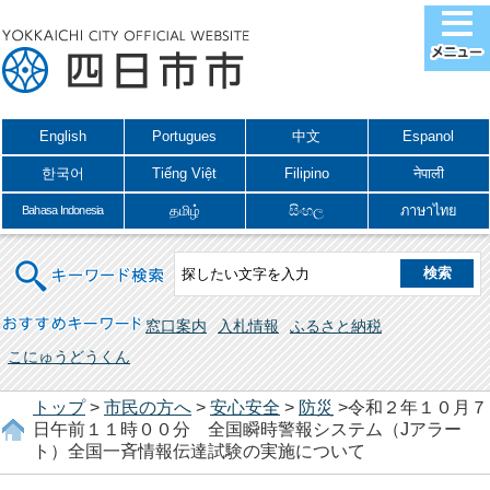
English
Portugues
中文
Espanol
한국어
Tiếng Việt
Filipino
नेपाली
தமிழ்
සිංහල
ภาษาไทย
Bahasa Indonesia
キーワード検索
おすすめキーワード
窓口案内
入札情報
ふるさと納税
こにゅうどうくん
トップ
>
市民の方へ
>
安心安全
>
防災
>令和２年１０月７
日午前１１時００分 全国瞬時警報システム（Jアラー
ト）全国一斉情報伝達試験の実施について