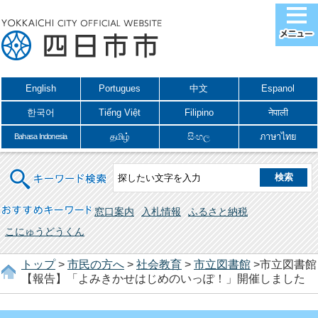
English
Portugues
中文
Espanol
한국어
Tiếng Việt
Filipino
नेपाली
தமிழ்
සිංහල
ภาษาไทย
Bahasa Indonesia
キーワード検索
おすすめキーワード
窓口案内
入札情報
ふるさと納税
こにゅうどうくん
トップ
>
市民の方へ
>
社会教育
>
市立図書館
>市立図書館
【報告】「よみきかせはじめのいっぽ！」開催しました