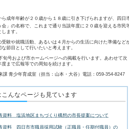
から成年年齢が２０歳から１８歳に引き下げられますが、四日
う会」の名称で、これまで通り当該年度に２０歳を迎える市民
とします。
の受験や就職活動、あるいは４月からの生活に向けた準備など
切な節目として行いたいと考えます。
下旬号および市ホームページへの掲載を行います。あわせて次
年度まで広報等での周知を続けます。
来課 青少年育成室（担当：山本・大谷）
電話：059-354-8247
はこんなページも見ています
発表資料 塩浜地区まちづくり構想の市長提案について
発表資料 四日市市職員採用試験（正職員・任期付職員）の