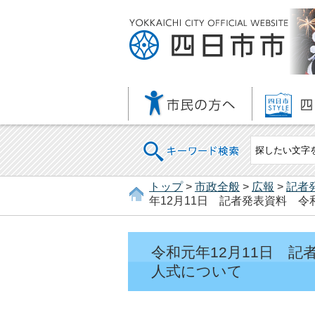
キーワード検索
トップ
>
市政全般
>
広報
>
記者
年12月11日 記者発表資料 
令和元年12月11日 
人式について