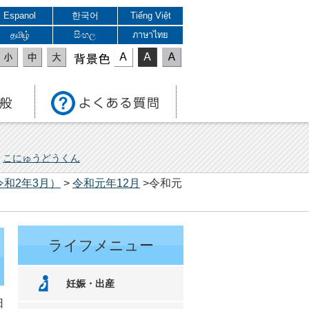
Espanol
한국어
Tiếng Việt
தமிழ்
සිංහල
ภาษาไทย
表示色
こにゅうどうくん
令和2年3月）
>
令和元年12月
>令和元
ライフメニュー
妊娠・出産
日