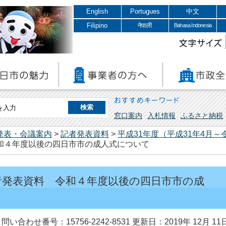
English
Portugues
中文
Filipino
नेपाली
Bahasa Indonesia
文字サイズ
おすすめキーワード
窓口案内
入札情報
ふるさと納税
発表・会議案内
>
記者発表資料
>
平成31年度（平成31年4月～
令和４年度以後の四日市市の成人式について
記者発表資料 令和４年度以後の四日市市の成
問い合わせ番号：15756-2242-8531
更新日：2019年 12月 11