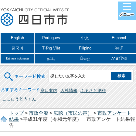
English
Portugues
中文
Espanol
한국어
Tiếng Việt
Filipino
नेपाली
தமிழ்
සිංහල
ภาษาไทย
Bahasa Indonesia
キーワード検索
おすすめキーワード
窓口案内
入札情報
ふるさと納税
こにゅうどうくん
トップ
>
市政全般
>
広聴（市民の声）
>
市政アンケート
結果
>平成31年度（令和元年度） 市政アンケート結果報
告