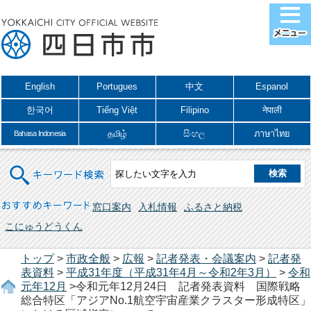
English
Portugues
中文
Espanol
한국어
Tiếng Việt
Filipino
नेपाली
தமிழ்
සිංහල
ภาษาไทย
Bahasa Indonesia
キーワード検索
おすすめキーワード
窓口案内
入札情報
ふるさと納税
こにゅうどうくん
トップ
>
市政全般
>
広報
>
記者発表・会議案内
>
記者発
表資料
>
平成31年度（平成31年4月～令和2年3月）
>
令和
元年12月
>令和元年12月24日 記者発表資料 国際戦略
総合特区「アジアNo.1航空宇宙産業クラスター形成特区」