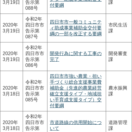
3月19日
告示第
課
付要綱
088号
令和2年
四日市市一般コミュニテ
2020年
四日市市
市民生活
ィ助成事業補助金交付要
3月19日
告示第
課
綱の一部を改正する要綱
087号
令和2年
2020年
四日市市
開発行為に関する工事の
開発審査
3月19日
告示第
完了
課
086号
四日市市強い農業・担い
令和2年
手づくり総合支援事業費
2020年
四日市市
補助金（先進的農業経営
農水振興
3月18日
告示第
確立支援タイプ・地域担
課
085号
い手育成支援タイプ）交
付要綱
令和2年
2020年
四日市市
市道路線の供用開始につ
道路管理
3月18日
告示第
いて
課