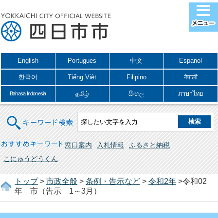
English
Portugues
中文
Espanol
한국어
Tiếng Việt
Filipino
नेपाली
தமிழ்
සිංහල
ภาษาไทย
Bahasa Indonesia
キーワード検索
おすすめキーワード
窓口案内
入札情報
ふるさと納税
こにゅうどうくん
トップ
>
市政全般
>
条例・告示など
>
令和2年
>令和02
年 市（告示 1～3月）