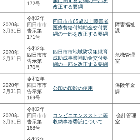
施に関する要綱の一部を
172号
改正する要綱
令和2年
四日市市65歳以上障害者
2020年
四日市市
障害福祉
医療費給付補助金交付要
3月31日
告示第
課
綱の一部を改正する要綱
171号
令和2年
四日市市地域防災組織育
2020年
四日市市
危機管理
成助成事業補助金交付要
3月31日
告示第
室
綱の一部を改正する要綱
170号
令和2年
2020年
四日市市
保険年金
公印の印影の使用
3月31日
告示第
課
169号
令和2年
2020年
四日市市
コンビニエンスストア等
会計管理
3月31日
告示第
収納事務委託について
室
168号
令和2年