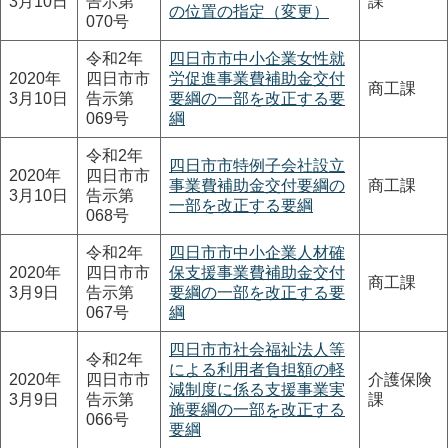
3月10日
告示第
課
の位置の指定（変更）
070号
令和2年
四日市市中小企業女性就
2020年
四日市市
労促進事業費補助金交付
商工課
3月10日
告示第
要綱の一部を改正する要
069号
綱
令和2年
四日市市特例子会社設立
2020年
四日市市
事業費補助金交付要綱の
商工課
3月10日
告示第
一部を改正する要綱
068号
令和2年
四日市市中小企業人材確
2020年
四日市市
保支援事業費補助金交付
商工課
3月9日
告示第
要綱の一部を改正する要
067号
綱
四日市市社会福祉法人等
令和2年
による利用者負担額の軽
2020年
四日市市
介護保険
減制度に係る支援事業実
3月9日
告示第
課
施要綱の一部を改正する
066号
要綱