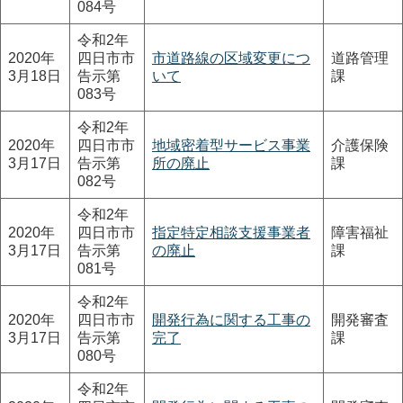
084号
令和2年
2020年
四日市市
市道路線の区域変更につ
道路管理
3月18日
告示第
いて
課
083号
令和2年
2020年
四日市市
地域密着型サービス事業
介護保険
3月17日
告示第
所の廃止
課
082号
令和2年
2020年
四日市市
指定特定相談支援事業者
障害福祉
3月17日
告示第
の廃止
課
081号
令和2年
2020年
四日市市
開発行為に関する工事の
開発審査
3月17日
告示第
完了
課
080号
令和2年