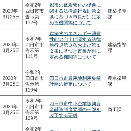
令和2年
都市の低炭素化の促進に
2020年
四日市市
関する法律施行規則第２
建築指導
3月25日
告示第
条に基づき市長が別に定
課
112号
める機関等について
建築物のエネルギー消費
令和2年
性能の向上に関する法律
2020年
四日市市
建築指導
施行規第３条および第１
3月25日
告示第
課
２条に基づき市長が別に
111号
定める機関等について
令和2年
2020年
四日市市
四日市市農用地利用集積
農水振興
3月25日
告示第
計画の策定について
課
110号
令和2年
四日市市中小企業振興資
2020年
四日市市
金融資制度要綱の一部を
商工課
3月25日
告示第
改正する要綱
109号
令和2年