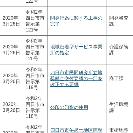
122号
令和2年
2020年
四日市市
開発行為に関する工事の
開発審査
3月26日
告示第
完了
課
121号
令和2年
2020年
四日市市
地域密着型サービス事業
介護保険
3月26日
告示第
所の指定
課
120号
令和2年
四日市市民間研究所立地
2020年
四日市市
奨励金交付要綱の一部を
商工課
3月26日
告示第
改正する要綱
119号
令和2年
2020年
四日市市
生活環境
公印の印影の使用
3月26日
告示第
課
118号
令和2年
四日市市午起土地区画整
市街地整