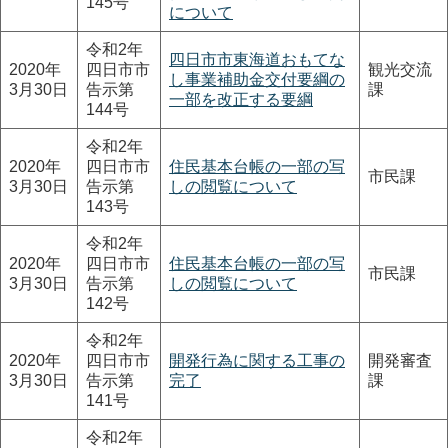
145号
について
令和2年
四日市市東海道おもてな
2020年
四日市市
観光交流
し事業補助金交付要綱の
3月30日
告示第
課
一部を改正する要綱
144号
令和2年
2020年
四日市市
住民基本台帳の一部の写
市民課
3月30日
告示第
しの閲覧について
143号
令和2年
2020年
四日市市
住民基本台帳の一部の写
市民課
3月30日
告示第
しの閲覧について
142号
令和2年
2020年
四日市市
開発行為に関する工事の
開発審査
3月30日
告示第
完了
課
141号
令和2年