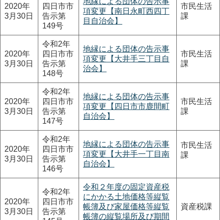
地縁による団体の告示事
2020年
四日市市
市民生活
項変更【南日永町西四丁
3月30日
告示第
課
目自治会】
149号
令和2年
地縁による団体の告示事
2020年
四日市市
市民生活
項変更【大井手三丁目自
3月30日
告示第
課
治会】
148号
令和2年
地縁による団体の告示事
2020年
四日市市
市民生活
項変更【四日市市鹿間町
3月30日
告示第
課
自治会】
147号
令和2年
地縁による団体の告示事
市民生活
2020年
四日市市
項変更【大井手一丁目南
課
3月30日
告示第
自治会】
146号
令和２年度の固定資産税
令和2年
にかかる土地価格等縦覧
2020年
四日市市
帳簿及び家屋価格等縦覧
資産税課
3月30日
告示第
帳簿の縦覧場所及び期間