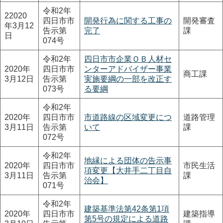
令和2年
22020
四日市市
開発行為に関する工事の
開発審査
年3月12
告示第
完了
課
日
074号
令和2年
四日市市企業ＯＢ人材セ
2020年
四日市市
ンターアドバイザー事業
商工課
3月12日
告示第
実施要綱の一部を改正す
073号
る要綱
令和2年
2020年
四日市市
市道路線の区域変更につ
道路管理
3月11日
告示第
いて
課
072号
令和2年
地縁による団体の告示事
2020年
四日市市
市民生活
項変更【大井手二丁目自
3月11日
告示第
課
治会】
071号
令和2年
建築基準法第42条第1項
2020年
四日市市
建築指導
第5号の規定による道路