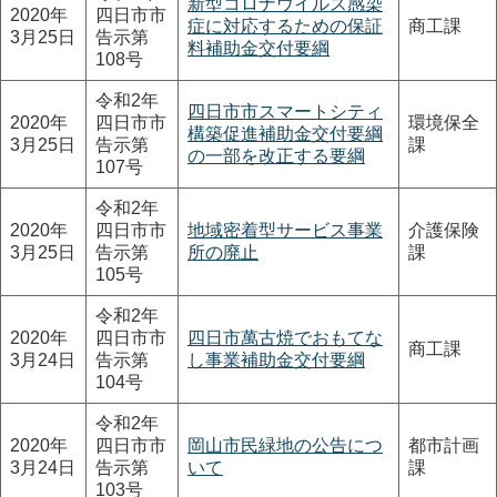
新型コロナウイルス感染
2020年
四日市市
症に対応するための保証
商工課
3月25日
告示第
料補助金交付要綱
108号
令和2年
四日市市スマートシティ
2020年
四日市市
環境保全
構築促進補助金交付要綱
3月25日
告示第
課
の一部を改正する要綱
107号
令和2年
2020年
四日市市
地域密着型サービス事業
介護保険
3月25日
告示第
所の廃止
課
105号
令和2年
2020年
四日市市
四日市萬古焼でおもてな
商工課
3月24日
告示第
し事業補助金交付要綱
104号
令和2年
2020年
四日市市
岡山市民緑地の公告につ
都市計画
3月24日
告示第
いて
課
103号