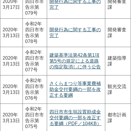
2020年
四日市市
開発行為に関する工事の
開発審査
3月17日
告示第
完了
課
079号
令和2年
2020年
四日市市
開発行為に関する工事の
開発審査
3月13日
告示第
完了
課
078号
令和2年
建築基準法第42条第1項
2020年
四日市市
建築指導
第5号の規定による道路
3月13日
告示第
課
の指定取消しに伴う公告
077号
令和2年
さくらまつり等事業費補
2020年
四日市市
観光交流
助金交付要綱の一部を改
3月13日
告示第
課
正する要綱
076号
令和2年
四日市市生垣設置助成金
2020年
四日市市
都市計画
交付要綱の一部を改正す
3月13日
告示第
課
る要綱（PDF／104KB）
075号