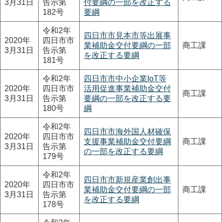
3月31日
告示第
付要綱の一部を改正する
182号
要綱
令和2年
四日市市見本市等出展事
2020年
四日市市
業補助金交付要綱の一部
商工課
3月31日
告示第
を改正する要綱
181号
令和2年
四日市市中小企業IoT等
2020年
四日市市
活用促進事業補助金交付
商工課
3月31日
告示第
要綱の一部を改正する要
180号
綱
令和2年
四日市市海外国人材確保
2020年
四日市市
支援事業補助金交付要綱
商工課
3月31日
告示第
の一部を改正する要綱
179号
令和2年
四日市市新規産業創出事
2020年
四日市市
業補助金交付要綱の一部
商工課
3月31日
告示第
を改正する要綱
178号