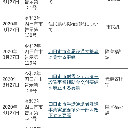
3月27日
告示第
て
131号
令和2年
2020年
四日市市
住民票の職権消除につい
市民課
3月27日
告示第
て
130号
令和2年
2020年
四日市市
四日市市意思疎通支援者
障害福祉
3月27日
告示第
に関する要綱
課
129号
令和2年
四日市市耐震シェルター
2020年
四日市市
危機管理
設置事業補助金交付要綱
3月27日
告示第
室
を廃止する要綱
128号
令和2年
四日市市手話通訳者派遣
2020年
四日市市
障害福祉
事業実施要項の一部を改
3月27日
告示第
課
正する要綱
127号