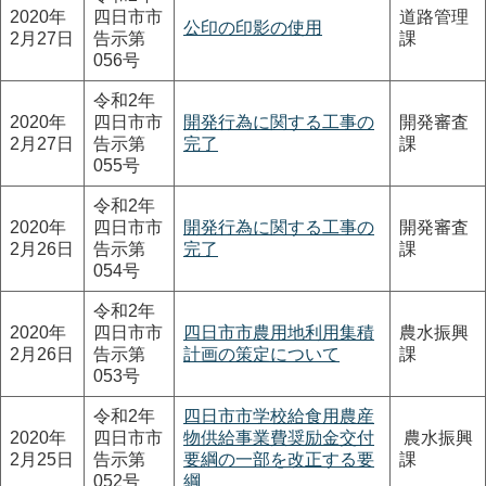
2020年
四日市市
道路管理
公印の印影の使用
2月27日
告示第
課
056号
令和2年
2020年
四日市市
開発行為に関する工事の
開発審査
2月27日
告示第
完了
課
055号
令和2年
2020年
四日市市
開発行為に関する工事の
開発審査
2月26日
告示第
完了
課
054号
令和2年
2020年
四日市市
四日市市農用地利用集積
農水振興
2月26日
告示第
計画の策定について
課
053号
令和2年
四日市市学校給食用農産
2020年
四日市市
物供給事業費奨励金交付
農水振興
2月25日
告示第
要綱の一部を改正する要
課
052号
綱