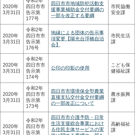
令和2年
四日市市地域防犯活動支
2020年
四日市市
市民協働
援事業補助金交付要綱の
3月31日
告示第
安全課
一部を改正する要綱
177号
令和2年
地縁による団体の告示事
2020年
四日市市
市民生活
項変更【陽光台浮橋自治
3月31日
告示第
課
会】
176号
令和2年
2020年
四日市市
こども保
公印の印影の使用
3月31日
告示第
健福祉課
174号
令和2年
四日市市環境保全型農業
2020年
四日市市
農水振興
直接支払交付金交付要綱
3月31日
告示第
課
の一部改正について
173号
四日市市介護予防・日常
令和2年
生活支援総合事業におけ
高齢福祉
2020年
四日市市
る住民主体サービスの実
課
3月31日
告示第