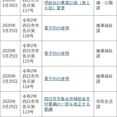
2020年
四日市市
理組合の事業計画（第１
備・公園
3月26日
告示第
６回）変更
課
117号
令和2年
2020年
四日市市
健康福祉
電子印の使用
3月25日
告示第
課
116号
令和2年
2020年
四日市市
健康福祉
電子印の使用
3月25日
告示第
課
115号
令和2年
2020年
四日市市
健康福祉
電子印の使用
3月25日
告示第
課
114号
令和2年
四日市市集会所補助金交
2020年
四日市市
市民生活
付要綱の一部を改正する
3月25日
告示第
課
要綱
113号