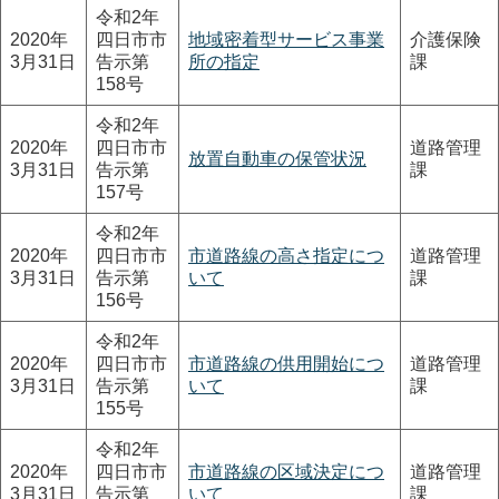
令和2年
2020年
四日市市
地域密着型サービス事業
介護保険
3月31日
告示第
所の指定
課
158号
令和2年
2020年
四日市市
道路管理
放置自動車の保管状況
3月31日
告示第
課
157号
令和2年
2020年
四日市市
市道路線の高さ指定につ
道路管理
3月31日
告示第
いて
課
156号
令和2年
2020年
四日市市
市道路線の供用開始につ
道路管理
3月31日
告示第
いて
課
155号
令和2年
2020年
四日市市
市道路線の区域決定につ
道路管理
3月31日
告示第
いて
課