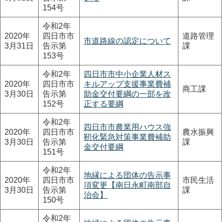
154号
令和2年
2020年
四日市市
道路管理
市道路線の認定について
3月31日
告示第
課
153号
令和2年
四日市市中小企業人材ス
2020年
四日市市
キルアップ支援事業費補
商工課
3月30日
告示第
助金交付要綱の一部を改
152号
正する要綱
令和2年
四日市市農業用ハウス強
2020年
四日市市
農水振興
靭化緊急対策事業費補助
3月30日
告示第
課
金交付要綱
151号
令和2年
地縁による団体の告示事
2020年
四日市市
市民生活
項変更【南日永町南部自
3月30日
告示第
課
治会】
150号
令和2年