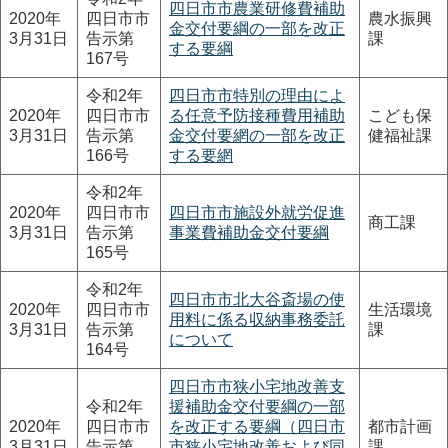
四日市市農業研修費補助
2020年
四日市市
農水振興
金交付要綱の一部を改正
3月31日
告示第
課
する要綱
167号
令和2年
四日市市特別の理由によ
2020年
四日市市
る任意予防接種費用補助
こども保
3月31日
告示第
金交付要網の一部を改正
健福祉課
166号
する要網
令和2年
2020年
四日市市
四日市市施設外就労促進
商工課
3月31日
告示第
事業費補助金交付要綱
165号
令和2年
四日市市北大谷斎場の使
2020年
四日市市
生活環境
用料に係る収納事務委託
3月31日
告示第
課
について
164号
四日市市狭小宅地改善支
令和2年
援補助金交付要綱の一部
2020年
四日市市
を改正する要綱（四日市
都市計画
3月31日
告示第
市狭小宅地改善および同
課