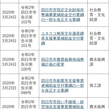
令和2年
四日市市指定文化財保存
社会教
2020年
四日市市
整備事業補助金交付要綱
育・文化
3月24日
告示第
の一部を改正する要綱
財課
102号
令和2年
ユネスコ無形文化遺産継
社会教
2020年
四日市市
承支援事業補助金交付要
育・文化
3月24日
告示第
綱
財課
101号
令和2年
2020年
四日市市
四日市市農業振興地域整
農水振興
3月24日
告示第
備計画の変更
課
100号
令和2年
四日市市創業等支援事業
2020年
四日市市
者補助金交付要綱の一部
商工課
3月23日
告示第
を改正する要綱
099号
令和2年
四日市市担い手確保・経
2020年
四日市市
営強化支援事業費補助金
農水振興