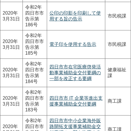
令和2年
2020年
四日市市
公印の印影を印刷して使
市民税課
3月31日
告示第
用する旨の告示
186号
令和2年
2020年
四日市市
電子印を使用する告示
市民税課
3月31日
告示第
185号
令和2年
四日市市在宅医療啓発活
2020年
四日市市
健康福祉
動事業補助金交付要綱の
3月31日
告示第
課
一部を改正する要綱
184号
令和2年
2020年
四日市市
四日市市 IT 企業等進出支
商工課
3月31日
告示第
援事業補助金交付要綱
183号
令和2年
四日市市中小企業海外販
2020年
四日市市
路開拓支援事業補助金交
商工課