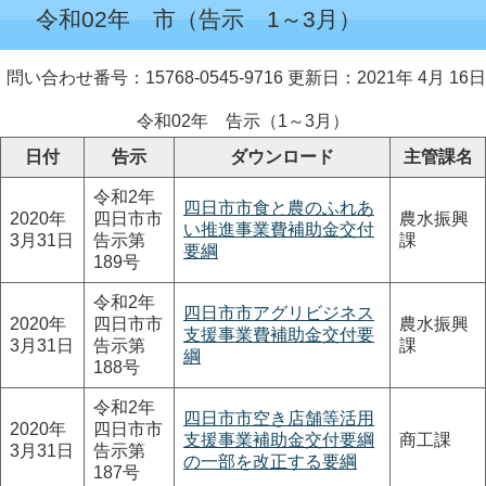
令和02年 市（告示 1～3月）
問い合わせ番号：15768-0545-9716
更新日：2021年 4月 16日
令和02年 告示（1～3月）
日付
告示
ダウンロード
主管課名
令和2年
四日市市食と農のふれあ
2020年
四日市市
農水振興
い推進事業費補助金交付
3月31日
告示第
課
要綱
189号
令和2年
四日市市アグリビジネス
2020年
四日市市
農水振興
支援事業費補助金交付要
3月31日
告示第
課
綱
188号
令和2年
四日市市空き店舗等活用
2020年
四日市市
支援事業補助金交付要綱
商工課
3月31日
告示第
の一部を改正する要綱
187号