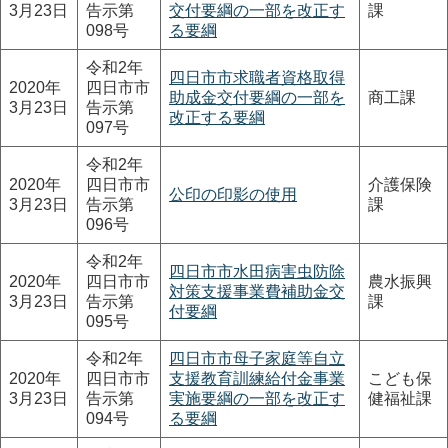
3月23日
告示第
交付要綱の一部を改正す
課
098号
る要綱
令和2年
四日市市求職者資格取得
2020年
四日市市
助成金交付要綱の一部を
商工課
3月23日
告示第
改正する要綱
097号
令和2年
2020年
四日市市
介護保険
公印の印影の使用
3月23日
告示第
課
096号
令和2年
四日市市水田病害虫防除
2020年
四日市市
農水振興
対策支援事業費補助金交
3月23日
告示第
課
付要綱
095号
令和2年
四日市市母子家庭等自立
2020年
四日市市
支援教育訓練給付金事業
こども保
3月23日
告示第
実施要綱の一部を改正す
健福祉課
094号
る要綱