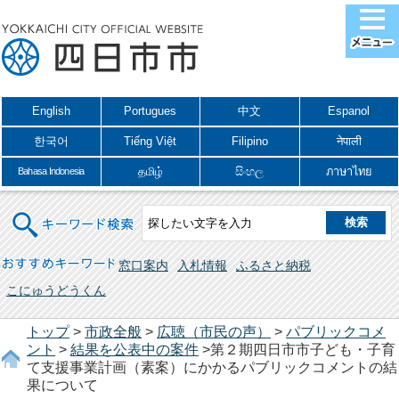
English
Portugues
中文
Espanol
한국어
Tiếng Việt
Filipino
नेपाली
தமிழ்
සිංහල
ภาษาไทย
Bahasa Indonesia
キーワード検索
おすすめキーワード
窓口案内
入札情報
ふるさと納税
こにゅうどうくん
トップ
>
市政全般
>
広聴（市民の声）
>
パブリックコメ
ント
>
結果を公表中の案件
>第２期四日市市子ども・子育
て支援事業計画（素案）にかかるパブリックコメントの結
果について