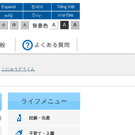
Espanol
한국어
Tiếng Việt
தமிழ்
සිංහල
ภาษาไทย
表示色
こにゅうどうくん
ライフメニュー
妊娠・出産
日
子育て・入園