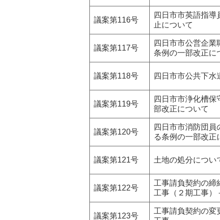
四日市市英語指導
議案第116号
止について
四日市市公営企業
議案第117号
条例の一部改正に
議案第118号
四日市市公共下水
四日市市浄化槽保
議案第119号
部改正について
四日市市消防団員
議案第120号
る条例の一部改正
議案第121号
土地の処分につい
工事請負契約の締
議案第122号
工事（２期工事）
工事請負契約の変
議案第123号