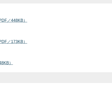
F／448KB）
F／173KB）
8KB）