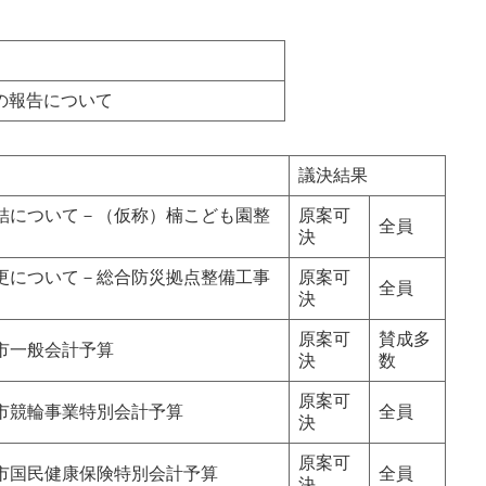
の報告について
議決結果
結について－（仮称）楠こども園整
原案可
全員
決
更について－総合防災拠点整備工事
原案可
全員
決
原案可
賛成多
市一般会計予算
決
数
原案可
市競輪事業特別会計予算
全員
決
原案可
市国民健康保険特別会計予算
全員
決