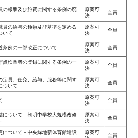
員の報酬及び旅費に関する条例の廃
原案可
全員
決
職員の給与の種類及び基準を定める
原案可
全員
ついて
決
原案可
道条例の一部改正について
全員
決
守点検業者の登録に関する条例の一
原案可
全員
決
の定員、任免、給与、服務等に関す
原案可
全員
について
決
原案可
て
全員
決
結について－朝明中学校大規模改修
原案可
全員
－
決
更について－中央緑地新体育館建設
原案可
全員