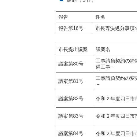
報告
件名
報告第16号
市長専決処分事項
市長提出議案
議案名
工事請負契約の締
議案第80号
備工事－
工事請負契約の変
議案第81号
－
議案第82号
令和２年度四日市
議案第83号
令和２年度四日市
議案第84号
令和２年度四日市