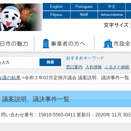
English
Portugues
中文
Filipino
नेपाली
Bahasa Indonesia
文字サイズ
おすすめキーワード
窓口案内
入札情報
ふるさと納税
会議の結果
>令和２年02月定例月議会 議案説明、議決事件一覧
会 議案説明、議決事件一覧
問い合わせ番号：15810-5565-0411
更新日：2020年 11月 30