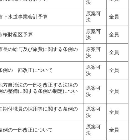
決
原案可
市下水道事業会計予算
全員
決
原案可
市桜財産区予算
全員
決
市長の給与及び旅費に関する条例の
原案可
全員
決
原案可
条例の一部改正について
全員
決
地方自治法の一部を改正する法律の
原案可
例の整備に関する条例の制定につい
全員
決
任期付職員の採用等に関する条例の
原案可
全員
決
原案可
条例の一部改正について
全員
決