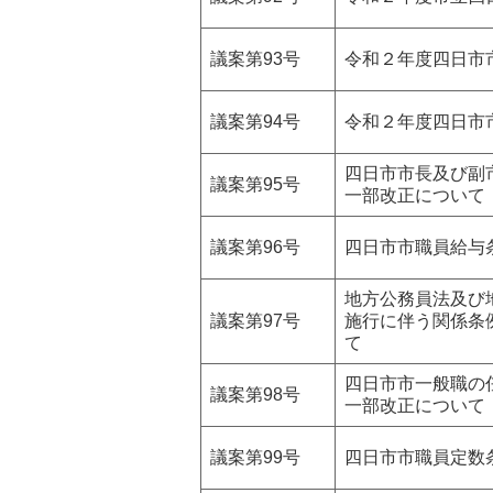
議案第93号
令和２年度四日市
議案第94号
令和２年度四日市
四日市市長及び副
議案第95号
一部改正について
議案第96号
四日市市職員給与
地方公務員法及び
議案第97号
施行に伴う関係条
て
四日市市一般職の
議案第98号
一部改正について
議案第99号
四日市市職員定数