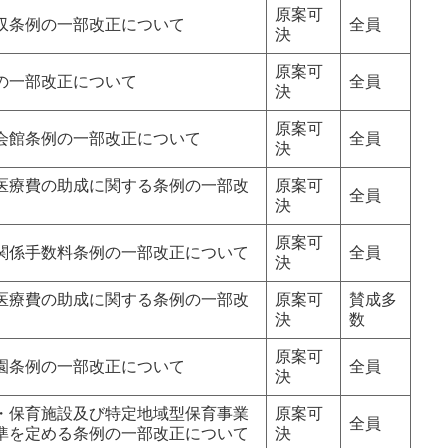
原案可
収条例の一部改正について
全員
決
原案可
の一部改正について
全員
決
原案可
会館条例の一部改正について
全員
決
医療費の助成に関する条例の一部改
原案可
全員
決
原案可
関係手数料条例の一部改正について
全員
決
医療費の助成に関する条例の一部改
原案可
賛成多
決
数
原案可
園条例の一部改正について
全員
決
・保育施設及び特定地域型保育事業
原案可
全員
準を定める条例の一部改正について
決