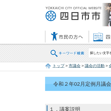
キーワード検索
トップ
>
市議会
>
議会の活動
>
令和２年02月定例月議
１．議案説明