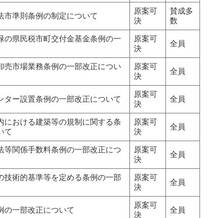
原案可
賛成多
法市準則条例の制定について
決
数
緑の県民税市町交付金基金条例の一
原案可
全員
決
卸売市場業務条例の一部改正につい
原案可
全員
決
原案可
ンター設置条例の一部改正について
全員
決
内における建築等の規制に関する条
原案可
全員
いて
決
法等関係手数料条例の一部改正につ
原案可
全員
決
の技術的基準等を定める条例の一部
原案可
全員
決
原案可
例の一部改正について
全員
決