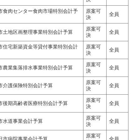
市食肉センター食肉市場特別会計予
原案可
全員
決
原案可
市土地区画整理事業特別会計予算
全員
決
市住宅新築資金等貸付事業特別会計
原案可
全員
決
原案可
市農業集落排水事業特別会計予算
全員
決
原案可
市介護保険特別会計予算
全員
決
原案可
市後期高齢者医療特別会計予算
全員
決
原案可
市水道事業会計予算
全員
決
原案可
日市病院事業会計予算
全員