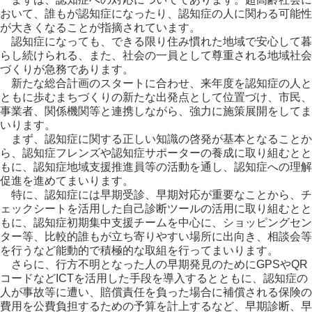
おいて、誰もが認知症になったり、認知症の人に関わる可能性
が大きくなることが指摘されています。
認知症になっても、できる限り住み慣れた地域で安心して暮
らし続けられる、また、社会の一員として尊重される地域社会
づくりが急務であります。
新たな総合計画のスタートに合わせ、来年度を認知症の人と
ともに歩むまちづくりの新たな出発点として位置づけ、市民、
事業者、関係機関等と連携しながら、強力に施策展開をしてま
いります。
まず、認知症に関する正しい知識の啓発が基本となることか
ら、認知症フレンズや認知症サポーターの養成に取り組むとと
もに、認知症地域支援推進員等の活動を通し、認知症への理解
促進を進めてまいります。
特に、認知症には早期受診、早期対応が重要なことから、チ
ェックシートを活用した自己診断ツールの活用に取り組むとと
もに、認知症初期集中支援チームを中心に、ショッピングセン
ター等、比較的誰もが立ち寄りやすい場所に出向き、相談会等
を行うなど能動的で積極的な取組を行ってまいります。
さらに、行方不明となった人の早期発見のためにGPSやQR
コードなどICTを活用した手段を導入するとともに、認知症の
人が事故等に遭い、賠償責任を負った場合に補償される保険の
費用を公費負担するための予算を計上するなど、早期診断、早