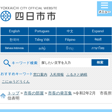
English
Portugues
中文
Espanol
한국어
Tiếng Việt
Filipino
नेपाली
தமிழ்
සිංහල
ภาษาไทย
Bahasa Indonesia
キーワード検索
おすすめキーワード
窓口案内
入札情報
ふるさと納税
こにゅうどうくん
トップ
>
市長の部屋
>
市長の発言集
>令和2年2月 市長所
信表明