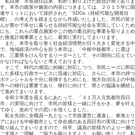
私自身、市長就任以来、初めて創り上げた総合計画でありま
す。本市の政策や施策の内容につきましては、２０１５年に国
連サミットにおいて採択された「SDGs（持続可能な開発目
標）」の考え方を踏まえながら作成いたしました。市民の皆さ
んが豊かで幸せに暮らせる持続可能な社会を実現していくため
にも、これらの重点施策やこの他の重点的な事業を取りまとめ
た推進計画事業とともに、着実に実行してまいります。
また、本市を取り巻く社会経済情勢が日々大きく変化する中
で、地域経済の中心を担う本市は、「中枢中核都市」に選ば
れ、三重県をけん引するリーダーとして、その期待に応えてい
かなければならないと考えております。
そこで、時代の潮流に的確に対応しつつ、市民ニーズに即応
した多様な行政サービスに迅速に対応し、さらに、本市の持つ
ポテンシャルを十分に発揮するためにも、地方自治法上の中核
市への移行は重要であり、移行に向けて、県との協議を継続し
て進めてまいります。
令和２年度を迎えるにあたって、「３１万人元気都市四日
市」の実現に向けて、市民の皆様と一緒に汗をかき、夢を叶え
てゆく、改めてその思いを強くしました。
私を先頭に全職員一丸となって市政運営に邁進し、東海エリ
アにおける中枢都市として存在感のある四日市の実現に向けて
取り組んでまいりますので、何卒、議員の皆様方のより一層の
ご支援とご理解、ご協力を賜りますよう、お願い申し上げ、私