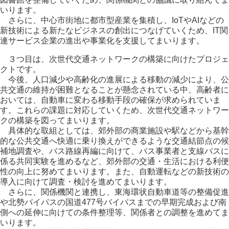
いります。
さらに、中心市街地に都市型産業を集積し、IoTやAIなどの
新技術による新たなビジネスの創出につなげていくため、IT関
連サービス企業の進出や事業化を支援してまいります。
３つ目は、次世代交通ネットワークの構築に向けたプロジェ
クトです。
今後、人口減少や高齢化の進展による移動の減少により、公
共交通の維持が困難となることが懸念されている中、高齢者に
おいては、自動車に変わる移動手段の確保が求められていま
す。これらの課題に対応していくため、次世代交通ネットワー
クの構築を図ってまいります。
具体的な取組としては、郊外部の商業施設や駅などから基幹
的な公共交通へ快適に乗り換えができるような交通結節点の候
補地調査や、バス路線再編に向けて、バス事業者と支線バスに
係る共同実験を進めるなど、郊外部の交通・生活における利便
性の向上に努めてまいります。また、自動運転などの新技術の
導入に向けて調査・検討を進めてまいります。
さらに、関係機関と連携し、東海環状自動車道等の整備促進
や北勢バイパスの国道477号バイパスまでの早期完成および南
側への延伸に向けての条件整理等、関係者との調整を進めてま
いります。