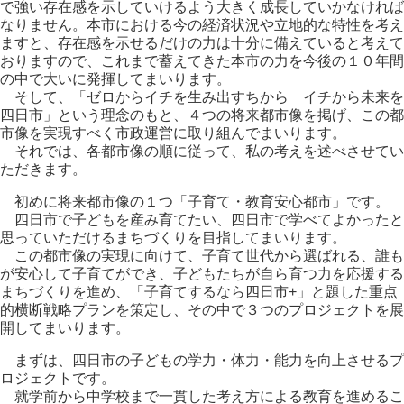
で強い存在感を示していけるよう大きく成長していかなければ
なりません。本市における今の経済状況や立地的な特性を考え
ますと、存在感を示せるだけの力は十分に備えていると考えて
おりますので、これまで蓄えてきた本市の力を今後の１０年間
の中で大いに発揮してまいります。
そして、「ゼロからイチを生み出すちから イチから未来を
四日市」という理念のもと、４つの将来都市像を掲げ、この都
市像を実現すべく市政運営に取り組んでまいります。
それでは、各都市像の順に従って、私の考えを述べさせてい
ただきます。
初めに将来都市像の１つ「子育て・教育安心都市」です。
四日市で子どもを産み育てたい、四日市で学べてよかったと
思っていただけるまちづくりを目指してまいります。
この都市像の実現に向けて、子育て世代から選ばれる、誰も
が安心して子育てができ、子どもたちが自ら育つ力を応援する
まちづくりを進め、「子育てするなら四日市+」と題した重点
的横断戦略プランを策定し、その中で３つのプロジェクトを展
開してまいります。
まずは、四日市の子どもの学力・体力・能力を向上させるプ
ロジェクトです。
就学前から中学校まで一貫した考え方による教育を進めるこ