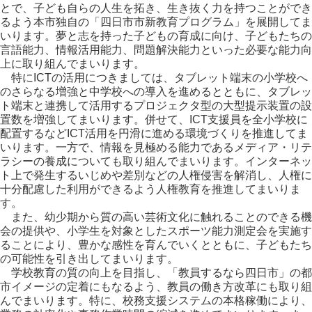
とで、子ども自らの人生を拓き、生き抜く力を持つことができ
るよう本市独自の「四日市市新教育プログラム」を展開してま
いります。夢と志を持った子どもの育成に向け、子どもたちの
言語能力、情報活用能力、問題解決能力といった必要な能力向
上に取り組んでまいります。
特にICTの活用につきましては、タブレット端末の小学校へ
のさらなる増強と中学校への導入を進めるとともに、タブレッ
ト端末と連携して活用するプロジェクタ型の大型提示装置の設
置数を増強してまいります。併せて、ICT支援員を全小学校に
配置するなどICT活用を円滑に進める環境づくりを推進してま
いります。一方で、情報を見極める能力であるメディア・リテ
ラシーの養成についても取り組んでまいります。インターネッ
ト上で発生するいじめや差別などの人権侵害を解消し、人権に
十分配慮した利用ができるよう人権教育を推進してまいりま
す。
また、幼少期から質の高い芸術文化に触れることのできる機
会の提供や、小学生を対象としたスポーツ能力測定会を実施す
ることにより、豊かな感性を育んでいくとともに、子どもたち
の可能性を引き出してまいります。
学校教育の質の向上を目指し、「教員するなら四日市」の都
市イメージの定着にもなるよう、教員の働き方改革にも取り組
んでまいります。特に、校務支援システムの本格稼働により、