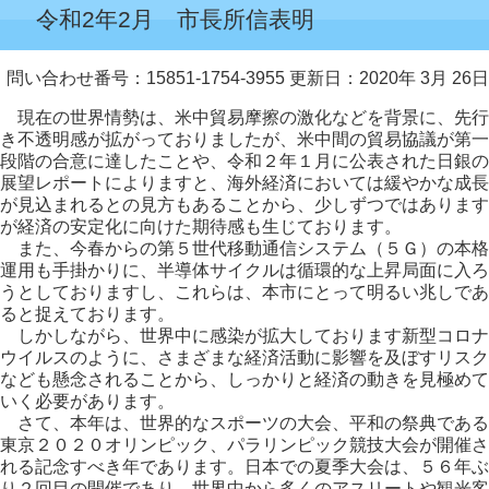
令和2年2月 市長所信表明
問い合わせ番号：15851-1754-3955
更新日：2020年 3月 26日
現在の世界情勢は、米中貿易摩擦の激化などを背景に、先行
き不透明感が拡がっておりましたが、米中間の貿易協議が第一
段階の合意に達したことや、令和２年１月に公表された日銀の
展望レポートによりますと、海外経済においては緩やかな成長
が見込まれるとの見方もあることから、少しずつではあります
が経済の安定化に向けた期待感も生じております。
また、今春からの第５世代移動通信システム（５Ｇ）の本格
運用も手掛かりに、半導体サイクルは循環的な上昇局面に入ろ
うとしておりますし、これらは、本市にとって明るい兆しであ
ると捉えております。
しかしながら、世界中に感染が拡大しております新型コロナ
ウイルスのように、さまざまな経済活動に影響を及ぼすリスク
なども懸念されることから、しっかりと経済の動きを見極めて
いく必要があります。
さて、本年は、世界的なスポーツの大会、平和の祭典である
東京２０２０オリンピック、パラリンピック競技大会が開催さ
れる記念すべき年であります。日本での夏季大会は、５６年ぶ
り２回目の開催であり、世界中から多くのアスリートや観光客