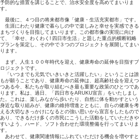
予防的な措置を講じることで、治水安全度を高めてまいりま
す。
最後に、４つ目の将来都市像「健康・生活充実都市」です。
生涯にわたり健康で暮らしの中で楽しみと幸せを実感できる
まちづくりを目指してまいります。この都市像の実現に向け
て、「幸せ、わくわく! 四日市生活」と題した重点的横断戦略
プランを策定し、その中で３つのプロジェクトを展開してまい
ります。
まず、人生１００年時代を迎え、健康寿命の延伸を目指すプ
ロジェクトです。
「いつまでも元気でいきいきと活躍したい」ということは誰
もが願うことであり、健康寿命の延伸は、超高齢社会を迎えつ
つある今、私たちが取り組むべき最も重要な政策のひとつであ
ります。私は、過日、「四日市をARUKU宣言」をいたしまし
た。これは、楽しみながら歩いたり、自然に体を動かすという
身近な取り組みが、健康の維持増進とともに、自らの健康を考
える大切なきっかけになるとの強い思いから宣言をしたもので
あり、できるだけ多くの市民にこうした活動をしていただきや
すいよう、ハード、ソフト合わせた環境整備を行ってまいりま
す。
あわせて、健康関連情報にふれていただける機会を増やすと