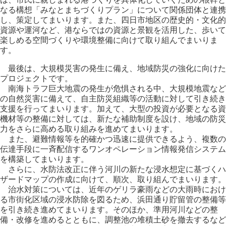
なる構想「みなとまちづくりプラン」について関係団体と連携
し、策定してまいります。また、四日市地区の歴史的・文化的
資源や運河など、港ならではの資源と景観を活用した、歩いて
楽しめる空間づくりや環境整備に向けて取り組んでまいりま
す。
最後は、大規模災害の発生に備え、地域防災の強化に向けた
プロジェクトです。
南海トラフ巨大地震の発生が危惧される中、大規模地震など
の自然災害に備えて、自主防災組織等の活動に対して引き続き
支援を行ってまいります。加えて、大型の投資が必要となる資
機材等の整備に対しては、新たな補助制度を設け、地域の防災
力をさらに高める取り組みを進めてまいります。
また、避難情報等を的確かつ迅速に提供できるよう、複数の
伝達手段に一斉配信するワンオペレーション情報発信システム
を構築してまいります。
さらに、水防法改正に伴う河川の新たな浸水想定に基づくハ
ザードマップの作成に向けて、順次、取り組んでまいります。
治水対策については、近年のゲリラ豪雨などの大雨時におけ
る市街化区域の浸水防除を図るため、浜田通り貯留管の整備等
を引き続き進めてまいります。そのほか、準用河川などの整
備・改修を進めるとともに、調整池の堆積土砂を撤去するなど