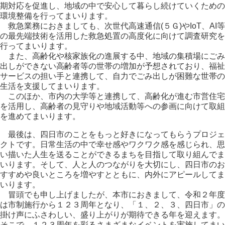
期対応を促進し、地域の中で安心して暮らし続けていくための
環境整備を行ってまいります。
救急業務におきましても、次世代高速通信(５Ｇ)やIoT、AI等
の最先端技術を活用した救急処置の高度化に向けて調査研究を
行ってまいります。
また、高齢化や核家族化の進展する中、地域の集積場にごみ
出しができない高齢者等の世帯の増加が予想されており、福祉
サービスの担い手と連携して、自力でごみ出しが困難な世帯の
生活を支援してまいります。
このほか、市内の大学等と連携して、高齢化が進む市営住宅
を活用し、高齢者の見守りや地域活動等への参画に向けて取組
を進めてまいります。
最後は、四日市のことをもっと好きになってもらうプロジェ
クトです。日常生活の中で幸せ感やワクワク感を感じられ、思
い描いた人生を送ることができるまちを目指して取り組んでま
いります。そして、人と人のつながりを大切にし、四日市のお
すすめや良いところを増やすとともに、内外にアピールしてま
いります。
冒頭でも申し上げましたが、本市におきまして、令和２年度
は市制施行から１２３周年となり、「１、２、３、四日市」の
掛け声にふさわしい、盛り上がりが期待できる年を迎えます。
そこで、１２３周年を彩るさまざまなイベントを実施してまい