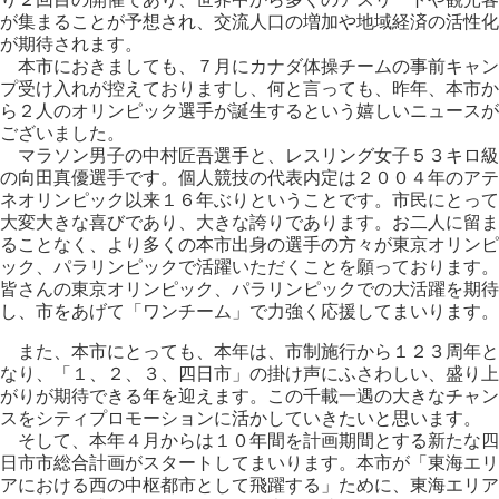
が集まることが予想され、交流人口の増加や地域経済の活性化
が期待されます。
本市におきましても、７月にカナダ体操チームの事前キャン
プ受け入れが控えておりますし、何と言っても、昨年、本市か
ら２人のオリンピック選手が誕生するという嬉しいニュースが
ございました。
マラソン男子の中村匠吾選手と、レスリング女子５３キロ級
の向田真優選手です。個人競技の代表内定は２００４年のアテ
ネオリンピック以来１６年ぶりということです。市民にとって
大変大きな喜びであり、大きな誇りであります。お二人に留ま
ることなく、より多くの本市出身の選手の方々が東京オリンピ
ック、パラリンピックで活躍いただくことを願っております。
皆さんの東京オリンピック、パラリンピックでの大活躍を期待
し、市をあげて「ワンチーム」で力強く応援してまいります。
また、本市にとっても、本年は、市制施行から１２３周年と
なり、「１、２、３、四日市」の掛け声にふさわしい、盛り上
がりが期待できる年を迎えます。この千載一遇の大きなチャン
スをシティプロモーションに活かしていきたいと思います。
そして、本年４月からは１０年間を計画期間とする新たな四
日市市総合計画がスタートしてまいります。本市が「東海エリ
アにおける西の中枢都市として飛躍する」ために、東海エリア