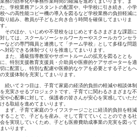
業務の効率化や事務作業時間の縮減を進めてまいります。ま
た、学校業務アシスタントの配置や、中学校に引き続き、小学
校への高性能コピー機の導入を図るなど学校業務の負担軽減に
取り組み、教員が子どもと向き合う時間を確保してまいりま
す。
そのほか、いじめや不登校をはじめとするさまざまな課題に
対しては、スクールソーシャルワーカーやスクールカウンセラ
ーなどの専門職員と連携して「チーム学校」として多様な問題
へ対応できる体制づくりを推進してまいります。
また、通級指導教室やサポートルームの拡充を図るととも
に、特別支援教育支援員・介助員や医療的ケアサポーターを適
切に配置し、特別な配慮や医療的なケアを必要とする子どもへ
の支援体制を充実してまいります。
続いて２つ目は、子育て家庭の経済的負担の軽減や相談体制
を充実させるプロジェクトです。子育てに関わるさまざまな不
安や心配事に対して、保護者の皆さんが安心を実感していただ
ける取組を進めてまいります。
まず、子育て家庭のライフステージごとに経済的負担を軽減
することで、子どもを産み、そして育てていくことのできる社
会を実現していくため、子ども医療費助成事業の充実を図って
まいります。