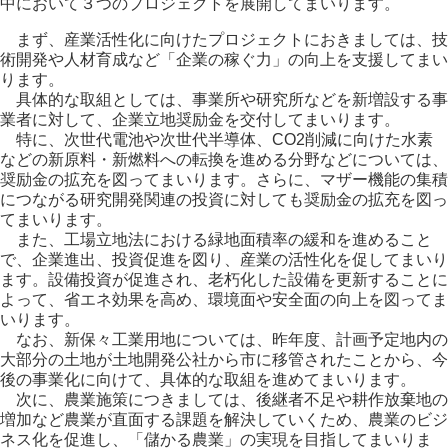
中において３つのプロジェクトを展開してまいります。
まず、産業活性化に向けたプロジェクトにおきましては、技
術開発や人材育成など「企業の稼ぐ力」の向上を支援してまい
ります。
具体的な取組としては、事業所や研究所などを新増設する事
業者に対して、企業立地奨励金を交付してまいります。
特に、次世代電池や次世代半導体、CO2削減に向けた水素
などの新原料・新燃料への転換を進める分野などについては、
奨励金の拡充を図ってまいります。さらに、マザー機能の集積
につながる研究開発関連の投資に対しても奨励金の拡充を図っ
てまいります。
また、工場立地法における緑地面積率の緩和を進めること
で、企業進出、投資促進を図り、産業の活性化を促してまいり
ます。設備投資が促進され、老朽化した設備を更新することに
よって、省エネ効果を高め、環境面や安全面の向上を図ってま
いります。
なお、新保々工業用地については、昨年度、計画予定地内の
大部分の土地が土地開発公社から市に移管されたことから、今
後の事業化に向けて、具体的な取組を進めてまいります。
次に、農業施策につきましては、後継者不足や耕作放棄地の
増加など農業が直面する課題を解決していくため、農業のビジ
ネス化を促進し、「儲かる農業」の実現を目指してまいりま