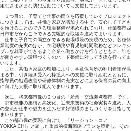
組むさまざまな防犯活動についても支援してまいります。
３つ目の、子育てと仕事の両立を応援していくプロジェクト
につきましては、共働き家庭が増加する中で、安心して子ども
を預けることのできる環境整備が求められており、産業都市四
日市市だからこそできる先駆的な取組を進めてまいります。
仕事と子育ての両立ができる職場環境の実現のため、各種休
業制度の充実のほか、在宅勤務や育児短時間勤務などフレキシ
ブルな就業ができるよう企業へ働きかけを行うとともに、誰も
が働きやすい環境づくりのハード整備に対して支援を行ってま
いります。
また、共働き家庭の増加により、学童保育所の利用希望が高
まる中、引き続き受入れ枠拡大への支援に取り組むとともに、
指導員の処遇改善や研修体制の充実などによる保育の質の向上
に向けた支援に取り組んでまいります。
次に、将来都市像の２つ目の「産業・交流拠点都市」です。
都市機能の集積と高次化、近未来技術の社会実装を進め、人
の交流が仕事や魅力を生みだす好循環のまちづくりを目指して
まいります。
この都市像の実現に向けて、「リージョン・コア
YOKKAICHI」と題した重点的横断戦略プランを策定し、その