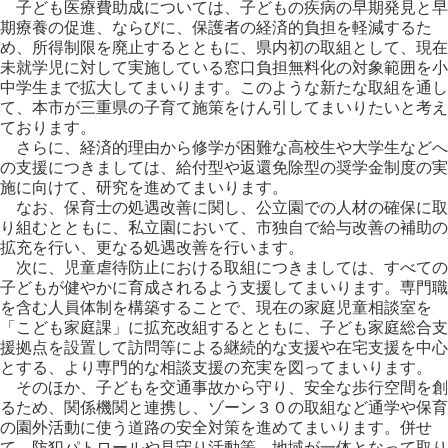
子ども医療費助成については、子どもの疾病の早期発見と早
期療養の促進、ならびに、保護者の経済的負担を軽減するた
め、所得制限を廃止するとともに、県内初の取組として、現在
未就学児に対して実施している窓口負担無料化の対象範囲を小
中学生まで拡大してまいります。このような新たな取組を通し
て、本市が三重県の子育て施策をけん引してまいりたいと考え
ております。
さらに、経済的理由から修学が困難な高校生や大学生などへ
の支援につきましては、給付型や返還免除型の奨学金制度の実
施に向けて、研究を進めてまいります。
なお、保育士の処遇改善に関し、公立園での人材の確保に取
り組むとともに、私立園において、市独自で給与改善の補助の
拡充を行い、更なる処遇改善を行います。
次に、児童虐待防止における取組につきましては、すべての
子どもが健やかに育成されるよう支援してまいります。専門職
を含む人員体制を構築することで、現在の家庭児童相談室を
「こども家庭課」に拡充改組するとともに、子ども家庭総合支
援拠点を設置して訪問等による継続的な支援や在宅支援を中心
とする、より専門的な相談支援の充実を図ってまいります。
そのほか、子どもを交通事故から守り、安全な歩行空間を創
るため、関係機関と連携し、ゾーン３０の取組など通学や保育
の園外活動に使う道路の安全対策を進めてまいります。併せ
て、防犯パトロールや見守り活動等、地域が一体となって取り