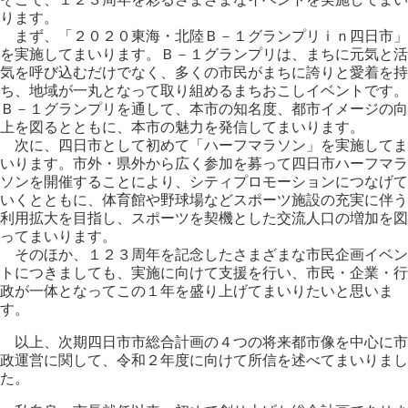
ります。
まず、「２０２０東海・北陸Ｂ－１グランプリｉｎ四日市」
を実施してまいります。Ｂ－１グランプリは、まちに元気と活
気を呼び込むだけでなく、多くの市民がまちに誇りと愛着を持
ち、地域が一丸となって取り組めるまちおこしイベントです。
Ｂ－１グランプリを通して、本市の知名度、都市イメージの向
上を図るとともに、本市の魅力を発信してまいります。
次に、四日市として初めて「ハーフマラソン」を実施してま
いります。市外・県外から広く参加を募って四日市ハーフマラ
ソンを開催することにより、シティプロモーションにつなげて
いくとともに、体育館や野球場などスポーツ施設の充実に伴う
利用拡大を目指し、スポーツを契機とした交流人口の増加を図
ってまいります。
そのほか、１２３周年を記念したさまざまな市民企画イベン
トにつきましても、実施に向けて支援を行い、市民・企業・行
政が一体となってこの１年を盛り上げてまいりたいと思いま
す。
以上、次期四日市市総合計画の４つの将来都市像を中心に市
政運営に関して、令和２年度に向けて所信を述べてまいりまし
た。