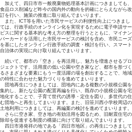
加えて、四日市市一般廃棄物処理基本計画につきましても、
食品ロス削減など昨今の国内外の動向を的確にとらえながら改
訂を行い、施策の推進に取り組んでまいります。
また、ICT等を用いた市民サービスの利便性向上につきまし
ては、行政手続のオンライン化を実現するために電子申請サー
ビスに関する基本的な考え方の整理を行うとともに、マイナン
バーカードを活用した市民サービスの検討を含め、市民ニーズ
を基にしたオンライン行政手続の調査・検討を行い、スマート
自治体の実現に向け取り組んでまいります。
続いて、都市の「空き」を再活用し、魅力を増進させるプロ
ジェクトです。活用度の低い公園や空き家など、都市を形づく
るさまざまな要素にもう一度活躍の場を創出することで、地域
の特性に合わせた魅力づくりを進めてまいります。
団地再生につきましては、団地内にある複数の小規模公園を
集約し、新たな公園の配置再編を行い、既存の小規模公園を宅
地化することで、子育て世代の誘導・定住を図り、多世代の住
む団地へと再生してまいります。また、旧笹川西小学校周辺の
土地利用につきましては、再編案の検討を進めてまいります。
さらに空き家、空き地の有効活用を図るため、旧耐震住宅の
除却を促進する制度の構築に向けて取り組んでまいります。
四日市港発祥の地である「四日市地区」の再生につきまして
は、市民に親しまれる港づくりを具体化していくための根幹と