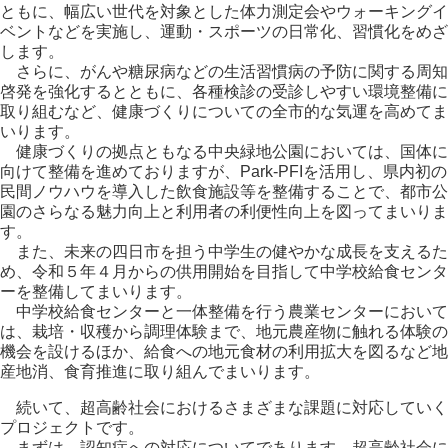
ともに、幅広い世代を対象とした体力測定会やウォーキングイ
ベントなどを実施し、運動・スポーツの日常化、習慣化をめざ
します。
さらに、がんや糖尿病などの生活習慣病の予防に関する周知
啓発を強化するとともに、各種検診の受診しやすい環境整備に
取り組むなど、健康づくりについての全市的な気運を高めてま
いります。
健康づくりの拠点ともなる中央緑地公園においては、国体に
向けて整備を進めておりますが、Park-PFIを活用し、県内初の
民間ノウハウを導入した飲食施設等を整備することで、都市公
園のさらなる魅力向上と利用者の利便性向上を図ってまいりま
す。
また、未来の四日市を担う中学生の健やかな成長を支えるた
め、令和５年４月からの供用開始を目指して中学校給食センタ
ーを整備してまいります。
中学校給食センターと一体整備を行う農業センターにおいて
は、栽培・収穫から調理体験まで、地元農産物に触れる体験の
機会を設けるほか、給食への地元食材の利用拡大を図るなど地
産地消、食育推進に取り組んでまいります。
続いて、超高齢社会におけるさまざまな課題に対応していく
プロジェクトです。
まずは、認知症への対応についてであります。超高齢社会に