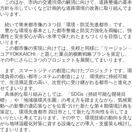
このほか、市内の交通渋滞の解消に向けて、道路整備の基本
方針を示していくなど計画的な道路環境の改善に取り組んでま
いります。
続いて将来都市像の３つ目「環境・防災先進都市」です。
豊かな環境を基本とした都市整備と防災力強化を両輪に、快
適性と安全安心が高い水準で保たれたまちづくりを目指してま
いります。
この都市像の実現に向けては、先程と同様に「リージョン・
コアYOKKAICHI」と題した重点的横断戦略プランを策定し、
その中にさらに３つのプロジェクトを展開してまいります。
まず、スマートシティの創造に向けたプロジェクトです。環
境負荷の低い都市システムの創造により、環境的に持続可能
で、生活満足度の高い、次世代に受け継がれる都市へと進化さ
せてまいります。
具体的な取り組みとしては、「SDGs（持続可能な開発目
標）」や「地域循環共生圏」の考え方を踏まえながら、気候変
動への影響の適応策などを位置づけた新たな第４期環境計画を
策定し、環境先進都市 四日市として新たな方向性を示してま
いりたいと考えております。その中で、環境技術の動向を見な
がら地球温暖化対策に資する設備などの導入・支援策も検討し
てまいります。