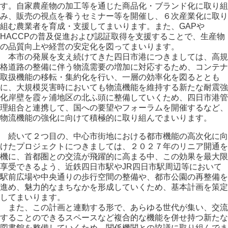
す。自家農産物の加工等を通じた商品化・ブランド化に取り組
み、販売の視点を養うセミナー等を開催し、６次産業化に取り
組む農業者を育成・支援してまいります。また、GAPや
HACCPの普及促進および認証取得を支援することで、生産物
の品質向上や経営の安定化を図ってまいります。
本市の発展を支え続けてきた四日市港につきましては、高規
格道路の整備に伴う物流需要の増加に対応するため、コンテナ
取扱機能の移転・集約化を行い、一層の効率化を図るととも
に、大規模災害時においても物流機能を維持する新たな耐震強
化岸壁を霞ヶ浦地区の北ふ頭に整備していくため、四日市港管
理組合と連携して、国への要望やフォーラムを開催するなど、
物流機能の強化に向けて積極的に取り組んでまいります。
続いて２つ目の、中心市街地における都市機能の高次化に向
けたプロジェクトにつきましては、２０２７年のリニア開通を
機に、首都圏との交流が飛躍的に高まる中、この効果を最大限
享受できるよう、近鉄四日市駅やJR四日市駅周辺等において
駅前広場や中央通りの歩行空間の整備や、都市公園の再整備を
進め、魅力的なまちなかを形成していくため、基本計画を策定
してまいります。
また、この計画と連動する形で、あらゆる世代が集い、交流
することのできるスペースなど複合的な機能を併せ持つ新たな
図書館を整備していくため、関係機関との協議に取り組んでま