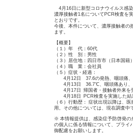
4月16日に新型コロナウイルス感染
濃厚接触者1名についてPCR検査を
とおりです。
今後、本件について、濃厚接触者の
ます。
【概要】
（１）年 代：60代
（２）性 別：男性
（３）居住地：四日市市（日本国籍
（４）職 業：会社員
（５）症状・経過：
4月12日 37.6の発熱、咽頭痛
4月13日 36.7℃、咽頭痛あり
4月17日 帰国者・接触者外来を
4月18日 PCR検査を実施した結
（６）行動歴： 症状出現以降は、
用。その他については、現在調査中
※ 本情報提供は、感染症予防啓発
の個人に係る情報について、プライ
御配慮をお願いします。