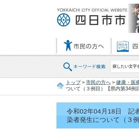
キーワード検索
トップ
>
市民の方へ
>
健康・医
ついて（３例目）【県内第34例
令和02年04月18日
染者発生について（３例