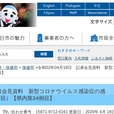
English
Portugues
中文
Filipino
नेपाली
Bahasa Indonesia
文字サイズ
おすすめキーワード
窓口案内
入札情報
ふるさと納税
療・保健所
>
保健所
>令和02年04月18日 記者会見資料 新
目】
 記者会見資料 新型コロナウイルス感染症の感
目）【県内第34例目】
問い合わせ番号：15871-9712-6161
更新日：2020年 4月 18