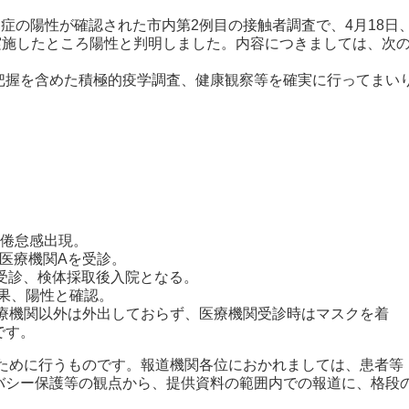
症の陽性が確認された市内第2例目の接触者調査で、4月18日
実施したところ陽性と判明しました。内容につきましては、次
把握を含めた積極的疫学調査、健康観察等を確実に行ってまい
）
、倦怠感出現。
、医療機関Aを受診。
受診、検体採取後入院となる。
果、陽性と確認。
医療機関以外は外出しておらず、医療機関受診時はマスクを着
です。
のために行うものです。報道機関各位におかれましては、患者等
バシー保護等の観点から、提供資料の範囲内での報道に、格段