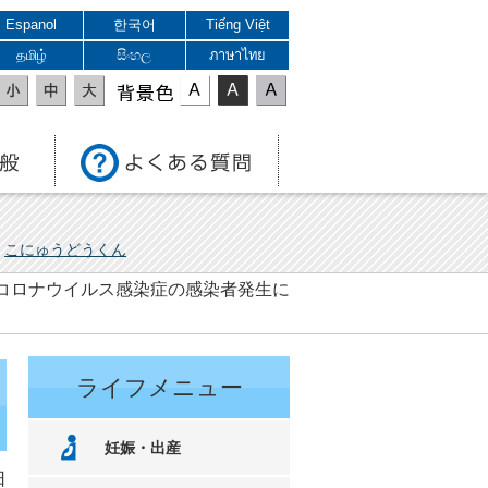
Espanol
한국어
Tiếng Việt
தமிழ்
සිංහල
ภาษาไทย
表示色
こにゅうどうくん
型コロナウイルス感染症の感染者発生に
ライフメニュー
妊娠・出産
日