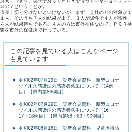
質問：つまり、現在手持ちでＰＣＲを待っているのは４プラス
３の７ということか。
市長：切り分けないといけないが、まず、会社の方の対象が１
１人。そのうち７人の結果が出て、３人が陽性で４人が陰性、
４人が結果待ちである。４人の方は市外在住なので、ＰＣＲ検
査を市外の保健所で行っている。
この記事を見ている人はこんなページ
も見ています
令和02年07月29日 記者会見資料 新型コロナ
ウイルス感染症の感染者発生について（14例
目）【県内第86例目】
令和02年07月29日 記者会見資料 新型コロナ
ウイルス感染症の感染者発生について（16・
17・18例目）【県内第88・89・90例目】
令和02年08月18日 記者会見資料 児童虐待防