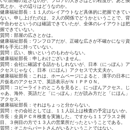
いの距離の近さなのか、フロアの大きさはどの程度か。あと換
気とか、その辺りはどうなのか。
健康福祉部長：１１人のレイアウトなど具体的に把握できてい
ない。申し上げたのは、２人の関係でどうかということで、背
中合わせというのは確認できていたが、全体のレイアウトは把
握できていない。
質問：部屋の広さとかは。
健康福祉部長：ワンフロアだが、正確な広さが不確かになり資
料を手元に持っていない。
質問：広い、狭いというのもわからない。
健康福祉部長：申しわけございません。
質問：会社に確認する話かもしれないが、日本（にっぽん）ア
クセスじゃなく、日本（にほん）アクセスで大丈夫か。
健康福祉部長：これは、ホームページによると、漢字の日本に
片仮名のアクセスで、英語表示がＮＩＰＰＯＮ。
質問：コピーライトのところを見ると、にっぽんアクセス。じ
ゃあ、海外、英語だと「にっぽん」だが読み方だと「にほん」
アクセス。
健康福祉部長：それはちょっと分からない。
質問：その会社としては、１１人以上は検査の予定はないか。
市長：全員ＰＣＲ検査を実施した。ですから１１プラス２例
目、３例目の方で１３人の営業所だったということである。
質問：そこからパートさんがいるということではない。