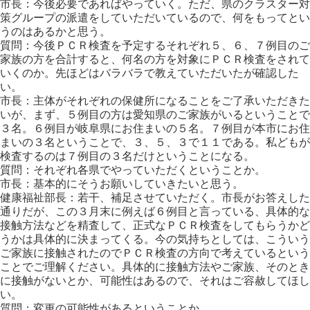
市長：今後必要であればやっていく。ただ、県のクラスター対
策グループの派遣をしていただいているので、何をもってとい
うのはあるかと思う。
質問：今後ＰＣＲ検査を予定するそれぞれ５、６、７例目のご
家族の方を合計すると、何名の方を対象にＰＣＲ検査をされて
いくのか。先ほどはバラバラで教えていただいたが確認した
い。
市長：主体がそれぞれの保健所になることをご了承いただきた
いが、まず、５例目の方は愛知県のご家族がいるということで
３名。６例目が岐阜県にお住まいの５名。７例目が本市にお住
まいの３名ということで、３、５、３で１１である。私どもが
検査するのは７例目の３名だけということになる。
質問：それぞれ各県でやっていただくということか。
市長：基本的にそうお願いしていきたいと思う。
健康福祉部長：若干、補足させていただく。市長がお答えした
通りだが、この３月末に例えば６例目と言っている、具体的な
接触方法などを精査して、正式なＰＣＲ検査をしてもらうかど
うかは具体的に決まってくる。今の気持ちとしては、こういう
ご家族に接触されたのでＰＣＲ検査の方向で考えているという
ことでご理解ください。具体的に接触方法やご家族、そのとき
に接触がないとか、可能性はあるので、それはご容赦してほし
い。
質問：変更の可能性があるということか。