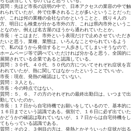
らも該当してくるのではと思っている。
質問：先ほど市長の説明の中で、日本アクセスの業容の中で触
れられていたが、外で仕事されることが多いということだった
が、これは何の業種の会社なのかということと、残り４人の
方、明日にも検査が分かる市外の方、これは県内市外というこ
となのか。例えば名古屋のほうから通われていたとか。
市長：そこはまだ、市外という表現だけで止めさせていただき
たいと思う。業種、業態は、いろんなことやられているよう
で、私のほうから発信すると一人歩きしてしまいそうなので、
ホームページ等で調べていただければ分かると思う。全国的に
展開されている企業であると認識している。
質問：３０代、４０代、５０代の方についてそれぞれ症状を言
われていたが、熱に関してはなかったということでいいか。
市長：現在、発熱の確認はしていない。
質問：３人とも。
市長：今の時点ではない。
質問：５、６、７の方のそれぞれの最終出勤日は。いつまで出
勤していたのか。
市長：１７日から自宅待機でお願いをしているので、基本的に
１６日までという認識である。個別で、１６日に必ず出ていた
かどうかの確認は取れていないが、１７日からは自宅待機をし
てもらっている認識である。
質問：その２、３例目の方は、発熱とかそういった症状が出る