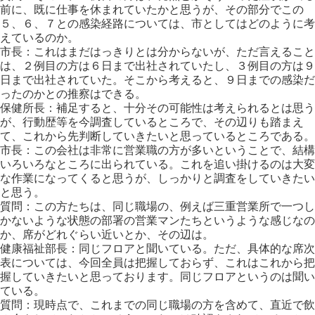
前に、既に仕事を休まれていたかと思うが、その部分でこの
５、６、７との感染経路については、市としてはどのように考
えているのか。
市長：これはまだはっきりとは分からないが、ただ言えること
は、２例目の方は６日まで出社されていたし、３例目の方は９
日まで出社されていた。そこから考えると、９日までの感染だ
ったのかとの推察はできる。
保健所長：補足すると、十分その可能性は考えられるとは思う
が、行動歴等を今調査しているところで、その辺りも踏まえ
て、これから先判断していきたいと思っているところである。
市長：この会社は非常に営業職の方が多いということで、結構
いろいろなところに出られている。これを追い掛けるのは大変
な作業になってくると思うが、しっかりと調査をしていきたい
と思う。
質問：この方たちは、同じ職場の、例えば三重営業所で一つし
かないような状態の部署の営業マンたちというような感じなの
か、席がどれぐらい近いとか、その辺は。
健康福祉部長：同じフロアと聞いている。ただ、具体的な席次
表については、今回全員は把握しておらず、これはこれから把
握していきたいと思っております。同じフロアというのは聞い
ている。
質問：現時点で、これまでの同じ職場の方を含めて、直近で飲