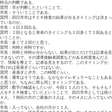
時点の判断である。
質問：市が判断したということで。
市長：そういうことである。
質問：四日市市はＰＣＲ検査の結果が出るタイミングは決まっ
ているのか。
市長：１日２回出る。
質問：２回となると発表のタイミングも１日多くて２回あると
いうことか。
市長：多くて２回だと思う。
質問：何時と何時ですか。
市長：何時と何時か分からない。結果が出ただけでは記者会見
できないので、その濃厚接触者調査などがある程度進んだ上
で、情報を整えて、記者会見をするので、このタイミングか、
早ければ昼過ぎぐらいではないか。
質問：昼過ぎと夕方、この時間ぐらい。
市長：通常はそうである。なかなかイレギュラーなこともある
と思うが。ちなみに県も同じタイミングである。
質問：数字の確認をしたいが、今回１１人のうち、そもそも７
人をＰＣＲ検査していたということで、四日市市としては残り
４人。７例目の方のご家族の３人は、その４人に入ってないの
か。
市長：入ってない。会社の方が１１人。