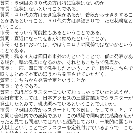
質問：５例目の３０代の方は特に症状はないのか。
市長：症状はないということである。
質問：４０代の方はせき症状があるが、普段からせきをするこ
とがあるということ。５０代の方は鼻詰まりで、ただ花粉症と
いうこと。
市長：そういう可能性もあるということである。
質問：直近になってせきが出始めたということか。
市長：せきにおいては、やはりコロナの関係ではないかという
ことである。
質問：残る４人は四日市市外の方ということで、仮に発表があ
る場合、県の発表になるのか。それともこちらで発表か。
市長：一応、四日市で発生したということで、情報をこちらで
取りまとめて本市のほうから発表させていただく。
質問：こちらから発表予定ということか。
市長：そうである。
質問：先ほどクラスターについておっしゃっていたと思うが、
四日市市としては、日本アクセスの三重営業所でクラスターが
発生したとみて、現状調べているということでよいか。
市長：２例目の方からスタートして３例目、そして５、６、７
と同じ会社内での感染であり、この職場で同時的に感染が広が
ったと見ても間違いではないと認識しており、一般的に国も５
人以上ということでクラスターを定義付けているようで、こち