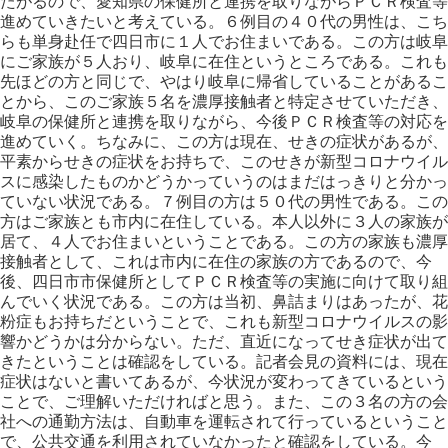
たがるので、愛知県の保健所と連携を取りながらＰＣＲ検査等
進めていきたいと考えている。６例目の４０代の男性は、こち
らも単身赴任で四日市に１人でお住まいである。この方は岐阜
にご家族が５人おり、岐阜に在住というところである。これも
先ほどの方と同じで、やはり岐阜に帰省していることがあるこ
とから、このご家族５名を濃厚接触者と特定させていただき、
岐阜の保健所と連携を取りながら、今後ＰＣＲ検査等の対応を
進めていく。ちなみに、この方は現在、せきの症状があるが、
平素からせきの症状をお持ちで、このせきが新型コロナウイル
スに感染したものかどうかっていうのはまだはっきりと分かっ
ていない状況である。７例目の方は５０代の男性である。この
方はご家族とも市内に在住している。本人以外に３人の家族が
居て、４人でお住まいということである。この方の家族も濃厚
接触者として、これは市内に在住の家族の方であるので、今
後、四日市市保健所としてＰＣＲ検査等の実施に向けて取り組
んでいく状況である。この方は当初、鼻詰まりはあったが、花
粉症もお持ちだということで、これも新型コロナウイルスの影
響かどうかは分からない。ただ、直近になってせき症状が出て
きたということは確認をしている。記者会見の資料には、現在
症状はないと書いてあるが、今状況が変わってきているという
ことで、ご理解いただければと思う。また、この３名の方の会
社への通勤方法は、自動車を運転されて行っているということ
で、公共交通を利用されていなかったと確認をしている。今