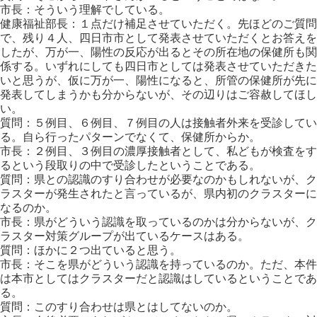
市長：そういう理解でしている。
健康福祉部長：１点だけ補足させていただく。先ほどのご質問
で、残り４人、四日市市として発表させていただくとお答えを
したが、万が一、陽性の反応が出るとその所在地の保健所も関
係する。いずれにしても四日市としては発表させていただきた
いと思うが、仮に万が一、陽性になると、所管の保健所が先に
発表してしまうかも分からないが、その辺りはご容赦してほし
い。
質問：５例目、６例目、７例目の人は接触者外来を受診してい
る。自ら行ったパターンでなくて、保健所からか。
市長：２例目、３例目の濃厚接触者として、私どもが検査をす
るという段取りの中で受診したということである。
質問：県との認識のすり合わせが必要なのかもしれないが、ク
ラスターが発生されたと言っているが、県内初のクラスターに
なるのか。
市長：県がどういう認識を取っているのかは分からないが、ク
ラスター対策グループが出ているケースはある。
質問：ほかに２つ出ていると思う。
市長：そこを県がどういう認識を持っているのか。ただ、本件
は本市としてはクラスターだと認識はしているということであ
る。
質問：このすり合わせは県とはしてないのか。