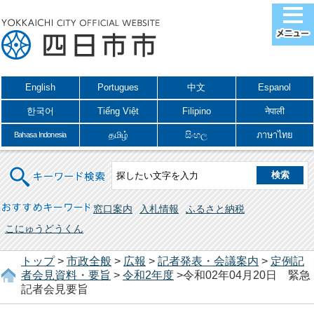
English
Portugues
中文
Espanol
한국어
Tiếng Việt
Filipino
नेपाली
தமிழ்
සිංහල
ภาษาไทย
Bahasa Indonesia
キーワード検索
おすすめキーワード
窓口案内
入札情報
ふるさと納税
こにゅうどうくん
トップ
>
市政全般
>
広報
>
記者発表・会議案内
>
定例記
者会見資料・要旨
>
令和2年度
>令和02年04月20日 緊急
記者会見要旨