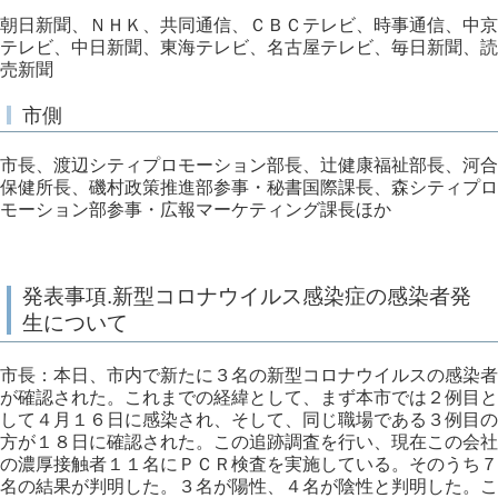
朝日新聞、ＮＨＫ、共同通信、ＣＢＣテレビ、時事通信、中京
テレビ、中日新聞、東海テレビ、名古屋テレビ、毎日新聞、読
売新聞
市側
市長、渡辺シティプロモーション部長、辻健康福祉部長、河合
保健所長、磯村政策推進部参事・秘書国際課長、森シティプロ
モーション部参事・広報マーケティング課長ほか
発表事項.新型コロナウイルス感染症の感染者発
生について
市長：本日、市内で新たに３名の新型コロナウイルスの感染者
が確認された。これまでの経緯として、まず本市では２例目と
して４月１６日に感染され、そして、同じ職場である３例目の
方が１８日に確認された。この追跡調査を行い、現在この会社
の濃厚接触者１１名にＰＣＲ検査を実施している。そのうち７
名の結果が判明した。３名が陽性、４名が陰性と判明した。こ