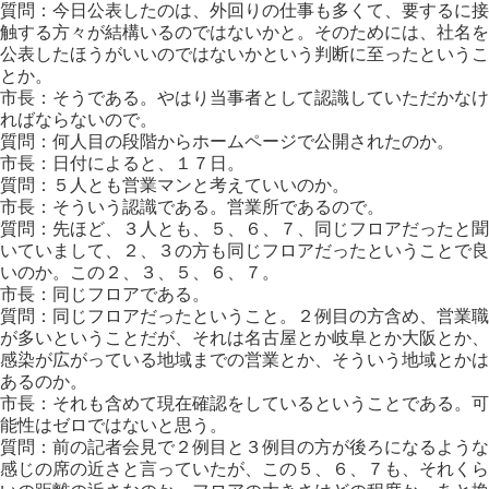
質問：今日公表したのは、外回りの仕事も多くて、要するに接
触する方々が結構いるのではないかと。そのためには、社名を
公表したほうがいいのではないかという判断に至ったというこ
とか。
市長：そうである。やはり当事者として認識していただかなけ
ればならないので。
質問：何人目の段階からホームページで公開されたのか。
市長：日付によると、１７日。
質問：５人とも営業マンと考えていいのか。
市長：そういう認識である。営業所であるので。
質問：先ほど、３人とも、５、６、７、同じフロアだったと聞
いていまして、２、３の方も同じフロアだったということで良
いのか。この２、３、５、６、７。
市長：同じフロアである。
質問：同じフロアだったということ。２例目の方含め、営業職
が多いということだが、それは名古屋とか岐阜とか大阪とか、
感染が広がっている地域までの営業とか、そういう地域とかは
あるのか。
市長：それも含めて現在確認をしているということである。可
能性はゼロではないと思う。
質問：前の記者会見で２例目と３例目の方が後ろになるような
感じの席の近さと言っていたが、この５、６、７も、それくら