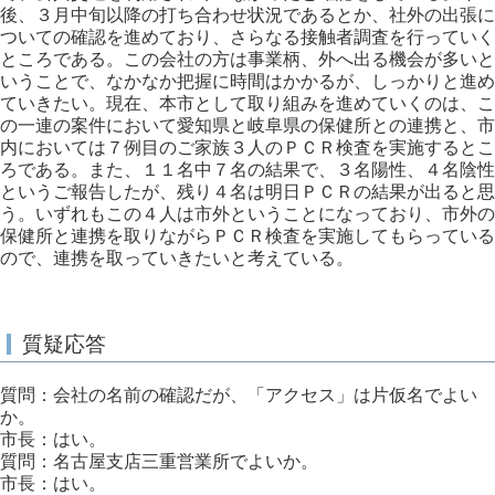
後、３月中旬以降の打ち合わせ状況であるとか、社外の出張に
ついての確認を進めており、さらなる接触者調査を行っていく
ところである。この会社の方は事業柄、外へ出る機会が多いと
いうことで、なかなか把握に時間はかかるが、しっかりと進め
ていきたい。現在、本市として取り組みを進めていくのは、こ
の一連の案件において愛知県と岐阜県の保健所との連携と、市
内においては７例目のご家族３人のＰＣＲ検査を実施するとこ
ろである。また、１１名中７名の結果で、３名陽性、４名陰性
というご報告したが、残り４名は明日ＰＣＲの結果が出ると思
う。いずれもこの４人は市外ということになっており、市外の
保健所と連携を取りながらＰＣＲ検査を実施してもらっている
ので、連携を取っていきたいと考えている。
質疑応答
質問：会社の名前の確認だが、「アクセス」は片仮名でよい
か。
市長：はい。
質問：名古屋支店三重営業所でよいか。
市長：はい。