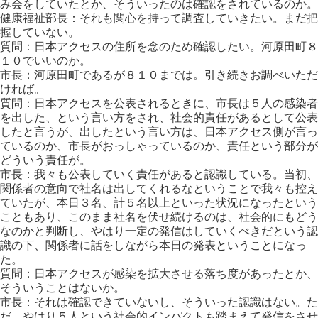
み会をしていたとか、そういったのは確認をされているのか。
健康福祉部長：それも関心を持って調査していきたい。まだ把
握していない。
質問：日本アクセスの住所を念のため確認したい。河原田町８
１０でいいのか。
市長：河原田町であるが８１０までは。引き続きお調べいただ
ければ。
質問：日本アクセスを公表されるときに、市長は５人の感染者
を出した、という言い方をされ、社会的責任があるとして公表
したと言うが、出したという言い方は、日本アクセス側が言っ
ているのか、市長がおっしゃっているのか、責任という部分が
どういう責任が。
市長：我々も公表していく責任があると認識している。当初、
関係者の意向で社名は出してくれるなということで我々も控え
ていたが、本日３名、計５名以上といった状況になったという
こともあり、このまま社名を伏せ続けるのは、社会的にもどう
なのかと判断し、やはり一定の発信はしていくべきだという認
識の下、関係者に話をしながら本日の発表ということになっ
た。
質問：日本アクセスが感染を拡大させる落ち度があったとか、
そういうことはないか。
市長：それは確認できていないし、そういった認識はない。た
だ、やはり５人という社会的インパクトも踏まえて発信をさせ