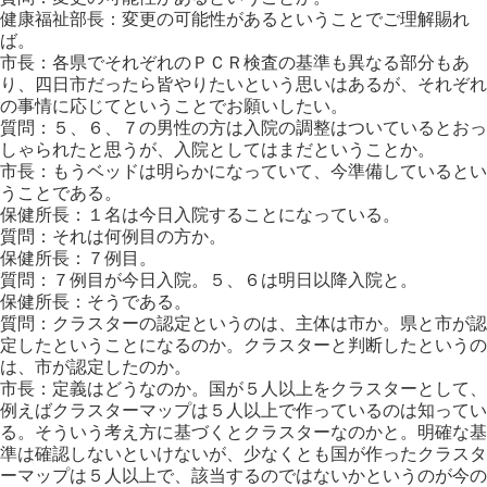
健康福祉部長：変更の可能性があるということでご理解賜れ
ば。
市長：各県でそれぞれのＰＣＲ検査の基準も異なる部分もあ
り、四日市だったら皆やりたいという思いはあるが、それぞれ
の事情に応じてということでお願いしたい。
質問：５、６、７の男性の方は入院の調整はついているとおっ
しゃられたと思うが、入院としてはまだということか。
市長：もうベッドは明らかになっていて、今準備しているとい
うことである。
保健所長：１名は今日入院することになっている。
質問：それは何例目の方か。
保健所長：７例目。
質問：７例目が今日入院。５、６は明日以降入院と。
保健所長：そうである。
質問：クラスターの認定というのは、主体は市か。県と市が認
定したということになるのか。クラスターと判断したというの
は、市が認定したのか。
市長：定義はどうなのか。国が５人以上をクラスターとして、
例えばクラスターマップは５人以上で作っているのは知ってい
る。そういう考え方に基づくとクラスターなのかと。明確な基
準は確認しないといけないが、少なくとも国が作ったクラスタ
ーマップは５人以上で、該当するのではないかというのが今の