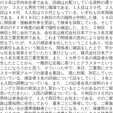
の３名は市内在住者である。詳細はお配りしている資料の通り
だが、３人とも男性で同じ職場である。１人目は３０代、２人
目は４０代、３人目は５０代となっている。いずれも日本国籍
である。４月１８日に３例目の方の陽性が判明した後、１９日
に帰国者・接触者外来を受診して検体を採取している。そして
本日のＰＣＲ検査の結果で陽性を確認した。また、２例目、３
例目と同じ会社である。会社名は株式会社日本アクセス名古屋
支店三重営業所である。これまで関係者の意向により会社名を
控えていたが、５人の感染者を出したということもあり、社会
的責任もあるという観点から、関係者に確認をした上で、市か
ら社名を発表させていただく運びとなった。株式会社日本アク
セス名古屋支店三重営業所。また、１カ所で５名の感染者が発
生したとことから、一般的な定義に基づくとクラスターという
ことになろうかと思う。そういった中で、本日、三重県にクラ
スター対策グループの派遣を要請し、既に到着、対応していた
だいている。感染者３名の詳細について話をしていく。３名と
も入院の調整はついている。また、この記者会見の資料のタイ
ミングと現在の状況は少し変わっているところがあるのでご留
意いただきたい。入院の調整はついている。５例目の３０代の
男性は単身赴任で、１人で四日市にお住まいである。そのご家
族は愛知県に在住しており、週末ごとに帰省している。ご家族
は３名いるが濃厚接触者ということになる。ただ、保健所がま