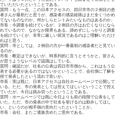
ていただいたということである。
質問：もう一点、この日本アクセスの、四日市市の２例目の患
者さんが最初だと思うが、感染者の感染経路はまだ全くつかめ
てないものなのか、何かしらヒントみたいなものはあるのか。
市長：今調査を続けているが、２例目の方はお亡くなりになら
れているので、なかなか限界もある。諦めずにしっかりと調査
を続けていくが、非常に厳しい状況であるのはご理解いただけ
ればと思う。
質問：市としては、２例目の方が一番最初の感染者だと見てい
るのか。
市長：断定はできないが、時系列的に言うとそうかと。皆さん
が思うようなレベルで認識はしている。
質問：確認だが、社名の公表は四日市市側から、これはもう公
表する必要があるのではないかということで、会社側に了解を
得て発表したという流れで良いか。
市長：実は既に、日本アクセスは自社ホームページで公開して
いる。ただ、市の発表としては控えてほしいということで控え
ていたが、今日は踏み切ったということである。
質問：ホームページでは既に今日よりも前の段階で公表をして
いた。ただ、市の発表の中で社名を挙げるのは勘弁してほし
い、というのが相手側の意向だったということか。
市長：会社、またご遺族含めたご意向である。