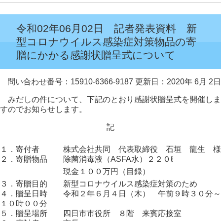
令和02年06月02日 記者発表資料 新
型コロナウイルス感染症対策物品の寄
贈にかかる感謝状贈呈式について
問い合わせ番号：15910-6366-9187
更新日：2020年 6月 2日
みだしの件について、下記のとおり感謝状贈呈式を開催しま
すのでお知らせします。
記
１．寄付者 株式会社共同 代表取締役 石垣 龍生 様
２．寄贈物品 除菌消毒液（ASFA水）２２０ℓ
現金１００万円（目録）
３．寄贈目的 新型コロナウイルス感染症対策のため
４．贈呈日時 令和２年６月４日（木） 午前９時３０分～
１０時００分
５．贈呈場所 四日市市役所 ８階 来賓応接室