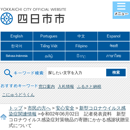
English
Portugues
中文
Espanol
한국어
Tiếng Việt
Filipino
नेपाली
தமிழ்
සිංහල
ภาษาไทย
Bahasa Indonesia
キーワード検索
おすすめキーワード
窓口案内
入札情報
ふるさと納税
こにゅうどうくん
トップ
>
市民の方へ
>
安心安全
>
新型コロナウイルス感
染症関連情報
>令和02年06月02日 記者発表資料 新型
コロナウイルス感染症対策物品の寄贈にかかる感謝状贈呈
式について