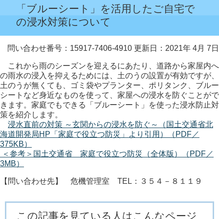
「ブルーシート」を活用したご自宅で
の浸水対策について
問い合わせ番号：15917-7406-4910
更新日：2021年 4月 7日
これから雨のシーズンを迎えるにあたり、道路から家屋内へ
の雨水の浸入を抑えるためには、土のうの設置が有効ですが、
土のうが無くても、ゴミ袋やプランター、ポリタンク、ブルー
シートなど身近なものを使って、家屋への浸水を防ぐことがで
きます。家庭でもできる「ブルーシート」を使った浸水防止対
策を紹介します。
浸水直前の対策 ～玄関からの浸水を防ぐ～（国土交通省北
海道開発局HP「家庭で役立つ防災」より引用）（PDF／
375KB）
＜参考＞国土交通省 家庭で役立つ防災（全体版）（PDF／
3MB）
【問い合わせ先】 危機管理室 TEL：３５４－８１１９
この記事を見ている人はこんなページ