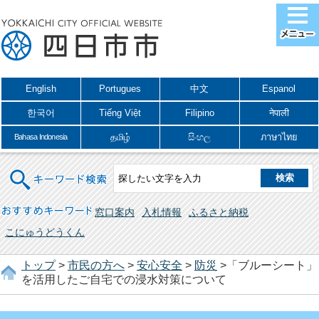
English
Portugues
中文
Espanol
한국어
Tiếng Việt
Filipino
नेपाली
தமிழ்
සිංහල
ภาษาไทย
Bahasa Indonesia
キーワード検索
おすすめキーワード
窓口案内
入札情報
ふるさと納税
こにゅうどうくん
トップ
>
市民の方へ
>
安心安全
>
防災
>「ブルーシート」
を活用したご自宅での浸水対策について