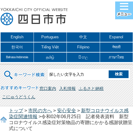
English
Portugues
中文
Espanol
한국어
Tiếng Việt
Filipino
नेपाली
தமிழ்
සිංහල
ภาษาไทย
Bahasa Indonesia
キーワード検索
おすすめキーワード
窓口案内
入札情報
ふるさと納税
こにゅうどうくん
トップ
>
市民の方へ
>
安心安全
>
新型コロナウイルス感
染症関連情報
>令和02年06月25日 記者発表資料 新型
コロナウイルス感染症対策物品の寄贈にかかる感謝状贈呈
式について