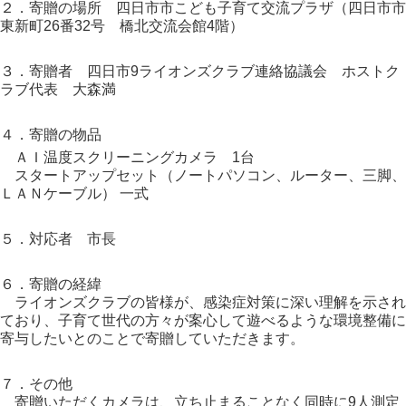
２．寄贈の場所 四日市市こども子育て交流プラザ（四日市市
東新町26番32号 橋北交流会館4階）
３．寄贈者 四日市9ライオンズクラブ連絡協議会 ホストク
ラブ代表 大森満
４．寄贈の物品
ＡＩ温度スクリーニングカメラ 1台
スタートアップセット（ノートパソコン、ルーター、三脚、
ＬＡＮケーブル） 一式
５．対応者 市長
６．寄贈の経緯
ライオンズクラブの皆様が、感染症対策に深い理解を示され
ており、子育て世代の方々が案心して遊べるような環境整備に
寄与したいとのことで寄贈していただきます。
７．その他
寄贈いただくカメラは、立ち止まることなく同時に9人測定