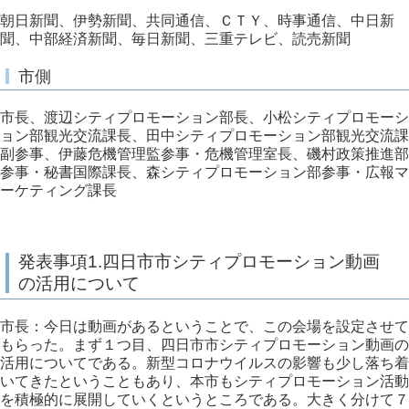
朝日新聞、伊勢新聞、共同通信、ＣＴＹ、時事通信、中日新
聞、中部経済新聞、毎日新聞、三重テレビ、読売新聞
市側
市長、渡辺シティプロモーション部長、小松シティプロモーシ
ョン部観光交流課長、田中シティプロモーション部観光交流課
副参事、伊藤危機管理監参事・危機管理室長、磯村政策推進部
参事・秘書国際課長、森シティプロモーション部参事・広報マ
ーケティング課長
発表事項1.四日市市シティプロモーション動画
の活用について
市長：今日は動画があるということで、この会場を設定させて
もらった。まず１つ目、四日市市シティプロモーション動画の
活用についてである。新型コロナウイルスの影響も少し落ち着
いてきたということもあり、本市もシティプロモーション活動
を積極的に展開していくというところである。大きく分けて７