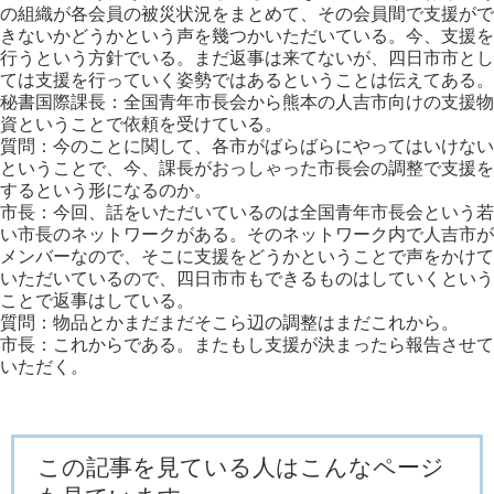
の組織が各会員の被災状況をまとめて、その会員間で支援がで
きないかどうかという声を幾つかいただいている。今、支援を
行うという方針でいる。まだ返事は来てないが、四日市市とし
ては支援を行っていく姿勢ではあるということは伝えてある。
秘書国際課長：全国青年市長会から熊本の人吉市向けの支援物
資ということで依頼を受けている。
質問：今のことに関して、各市がばらばらにやってはいけない
ということで、今、課長がおっしゃった市長会の調整で支援を
するという形になるのか。
市長：今回、話をいただいているのは全国青年市長会という若
い市長のネットワークがある。そのネットワーク内で人吉市が
メンバーなので、そこに支援をどうかということで声をかけて
いただいているので、四日市市もできるものはしていくという
ことで返事はしている。
質問：物品とかまだまだそこら辺の調整はまだこれから。
市長：これからである。またもし支援が決まったら報告させて
いただく。
この記事を見ている人はこんなページ