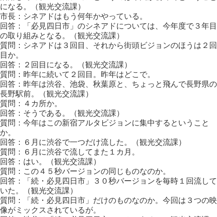
になる。（観光交流課）
市長：シネアドはもう何年かやっている。
回答：「必見四日市」のシネアドについては、今年度で３年目
の取り組みとなる。（観光交流課）
質問：シネアドは３回目、それから街頭ビジョンのほうは２回
目か。
回答：２回目になる。（観光交流課）
質問：昨年に続いて２回目。昨年はどこで。
回答：昨年は渋谷、池袋、秋葉原と、ちょっと飛んで長野県の
長野駅前。（観光交流課）
質問：４カ所か。
回答：そうである。（観光交流課）
質問：今年はこの新宿アルタビジョンに集中するということ
か。
回答：６月に渋谷で一つだけ流した。（観光交流課）
質問：６月に渋谷で流してまた１カ月。
回答：はい。（観光交流課）
質問：この４５秒バージョンの同じものなのか。
回答：「続・必見四日市」３０秒バージョンを毎時１回流して
いた。（観光交流課）
質問：「続・必見四日市」だけのものなのか。今回は３つの映
像がミックスされているが。