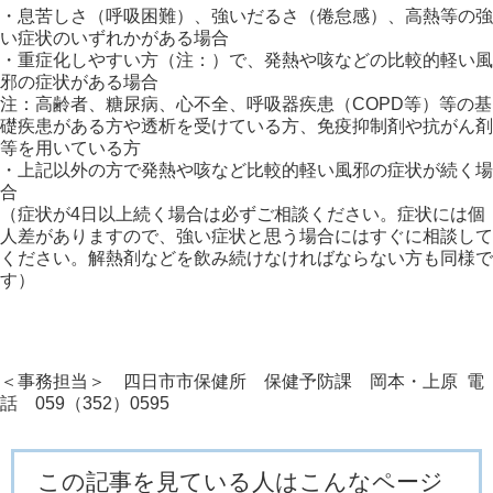
・息苦しさ（呼吸困難）、強いだるさ（倦怠感）、高熱等の強
い症状のいずれかがある場合
・重症化しやすい方（注：）で、発熱や咳などの比較的軽い風
邪の症状がある場合
注：高齢者、糖尿病、心不全、呼吸器疾患（COPD等）等の基
礎疾患がある方や透析を受けている方、免疫抑制剤や抗がん剤
等を用いている方
・上記以外の方で発熱や咳など比較的軽い風邪の症状が続く場
合
（症状が4日以上続く場合は必ずご相談ください。症状には個
人差がありますので、強い症状と思う場合にはすぐに相談して
ください。解熱剤などを飲み続けなければならない方も同様で
す）
＜事務担当＞ 四日市市保健所 保健予防課 岡本・上原 電
話 059（352）0595
この記事を見ている人はこんなページ