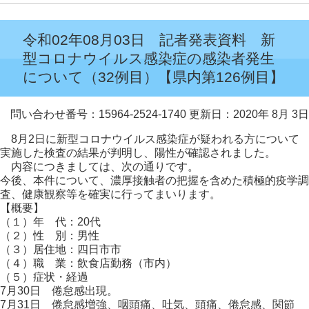
令和02年08月03日 記者発表資料 新
型コロナウイルス感染症の感染者発生
について（32例目）【県内第126例目】
問い合わせ番号：15964-2524-1740
更新日：2020年 8月 3日
8月2日に新型コロナウイルス感染症が疑われる方について
実施した検査の結果が判明し、陽性が確認されました。
内容につきましては、次の通りです。
今後、本件について、濃厚接触者の把握を含めた積極的疫学調
査、健康観察等を確実に行ってまいります。
【概要】
（１）年 代：20代
（２）性 別：男性
（３）居住地：四日市市
（４）職 業：飲食店勤務（市内）
（５）症状・経過
7月30日 倦怠感出現。
7月31日 倦怠感増強、咽頭痛、吐気、頭痛、倦怠感、関節