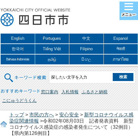
English
Portugues
中文
Espanol
한국어
Tiếng Việt
Filipino
नेपाली
தமிழ்
සිංහල
ภาษาไทย
Bahasa Indonesia
キーワード検索
おすすめキーワード
窓口案内
入札情報
ふるさと納税
こにゅうどうくん
トップ
>
市民の方へ
>
安心安全
>
新型コロナウイルス感
染症関連情報
>令和02年08月03日 記者発表資料 新型
コロナウイルス感染症の感染者発生について（32例目）
【県内第126例目】