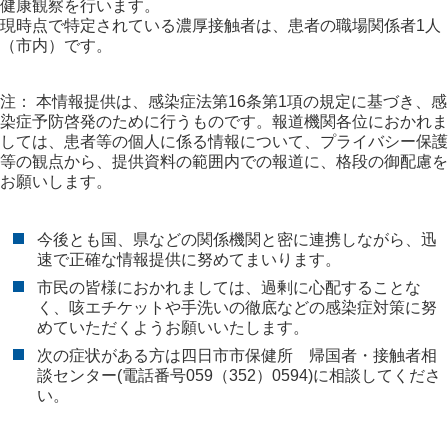
健康観察を行います。
現時点で特定されている濃厚接触者は、患者の職場関係者1人
（市内）です。
注： 本情報提供は、感染症法第16条第1項の規定に基づき、感
染症予防啓発のために行うものです。報道機関各位におかれま
しては、患者等の個人に係る情報について、プライバシー保護
等の観点から、提供資料の範囲内での報道に、格段の御配慮を
お願いします。
今後とも国、県などの関係機関と密に連携しながら、迅
速で正確な情報提供に努めてまいります。
市民の皆様におかれましては、過剰に心配することな
く、咳エチケットや手洗いの徹底などの感染症対策に努
めていただくようお願いいたします。
次の症状がある方は四日市市保健所 帰国者・接触者相
談センター(電話番号059（352）0594)に相談してくださ
い。