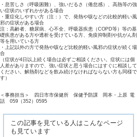
・息苦しさ（呼吸困難）、強いだるさ（倦怠感）、高熱等の強
い症状のいずれかがある場合
・重症化しやすい方（注：）で、発熱や咳などの比較的軽い風
邪の症状がある場合
注：高齢者、糖尿病、心不全、呼吸器疾患（COPD等）等の基
礎疾患がある方や透析を受けている方、免疫抑制剤や抗がん剤
等を用いている方
・上記以外の方で発熱や咳など比較的軽い風邪の症状が続く場
合
（症状が4日以上続く場合は必ずご相談ください。症状には個
人差がありますので、強い症状と思う場合にはすぐに相談して
ください。解熱剤などを飲み続けなければならない方も同様で
す）
＜事務担当＞ 四日市市保健所 保健予防課 岡本・上原 電
話 059（352）0595
この記事を見ている人はこんなページ
も見ています