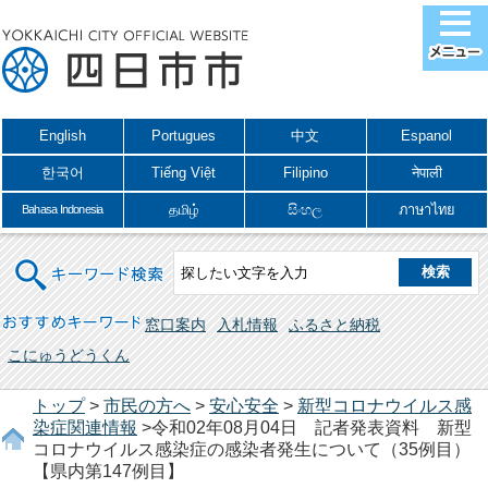
English
Portugues
中文
Espanol
한국어
Tiếng Việt
Filipino
नेपाली
தமிழ்
සිංහල
ภาษาไทย
Bahasa Indonesia
キーワード検索
おすすめキーワード
窓口案内
入札情報
ふるさと納税
こにゅうどうくん
トップ
>
市民の方へ
>
安心安全
>
新型コロナウイルス感
染症関連情報
>令和02年08月04日 記者発表資料 新型
コロナウイルス感染症の感染者発生について（35例目）
【県内第147例目】