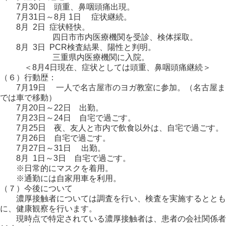
7月30日 頭重、鼻咽頭痛出現。
7月31日～8月 1日 症状継続。
8月 2日 症状軽快。
四日市市内医療機関を受診、検体採取。
8月 3日 PCR検査結果、陽性と判明。
三重県内医療機関に入院。
＜8月4日現在、症状としては頭重、鼻咽頭痛継続＞
（６）行動歴：
7月19日 一人で名古屋市のヨガ教室に参加。（名古屋ま
では車で移動）
7月20日～22日 出勤。
7月23日～24日 自宅で過ごす。
7月25日 夜、友人と市内で飲食以外は、自宅で過ごす。
7月26日 自宅で過ごす。
7月27日～31日 出勤。
8月 1日～3日 自宅で過ごす。
※日常的にマスクを着用。
※通勤には自家用車を利用。
（７）今後について
濃厚接触者については調査を行い、検査を実施するととも
に、健康観察を行います。
現時点で特定されている濃厚接触者は、患者の会社関係者