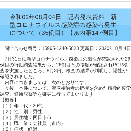
令和02年08月04日 記者発表資料 新
型コロナウイルス感染症の感染者発生
について（35例目）【県内第147例目】
問い合わせ番号：15965-1240-5823
更新日：2020年 8月 4日
7月31日に新型コロナウイルス感染症の陽性が確認された26
例目の行動調査結果から、26例目との接触が確認されPCR検
査を実施したところ、8月3日、検査の結果が判明し、陽性が
確認されました。
内容につきましては、次のとおりです。
今後、本件について、濃厚接触者の把握を含めた積極的疫学
調査、健康観察等を確実に行ってまいります。
【概要】
（１）年 代：20代
（２）性 別：男性
（３）居住地：四日市市
（４）職 業：会社員（市内）
（５）症状・経過