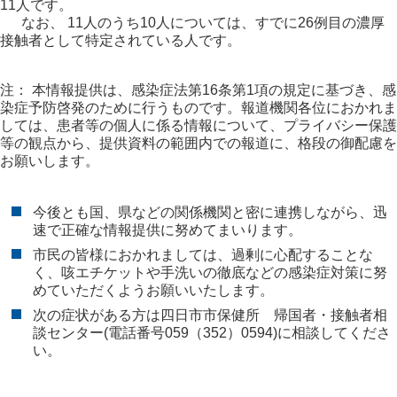
11人です。
なお、 11人のうち10人については、すでに26例目の濃厚
接触者として特定されている人です。
注： 本情報提供は、感染症法第16条第1項の規定に基づき、感
染症予防啓発のために行うものです。報道機関各位におかれま
しては、患者等の個人に係る情報について、プライバシー保護
等の観点から、提供資料の範囲内での報道に、格段の御配慮を
お願いします。
今後とも国、県などの関係機関と密に連携しながら、迅
速で正確な情報提供に努めてまいります。
市民の皆様におかれましては、過剰に心配することな
く、咳エチケットや手洗いの徹底などの感染症対策に努
めていただくようお願いいたします。
次の症状がある方は四日市市保健所 帰国者・接触者相
談センター(電話番号059（352）0594)に相談してくださ
い。