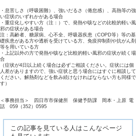
・息苦しさ（呼吸困難）、強いだるさ（倦怠感）、高熱等の強
い症状のいずれかがある場合
・重症化しやすい方（注：）で、発熱や咳などの比較的軽い風
邪の症状がある場合
注：高齢者、糖尿病、心不全、呼吸器疾患（COPD等）等の基
礎疾患がある方や透析を受けている方、免疫抑制剤や抗がん剤
等を用いている方
・上記以外の方で発熱や咳など比較的軽い風邪の症状が続く場
合
（症状が4日以上続く場合は必ずご相談ください。症状には個
人差がありますので、強い症状と思う場合にはすぐに相談して
ください。解熱剤などを飲み続けなければならない方も同様で
す）
＜事務担当＞ 四日市市保健所 保健予防課 岡本・上原 電
話 059（352）0595
この記事を見ている人はこんなページ