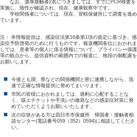
なお、濃厚接触者2名につきましては、すでにPCR検査を
実施し、陰性が確認され、現在、健康観察中です。
学校関係者については、現在、管轄保健所にて調査を進め
ています。
注： 本情報提供は、感染症法第16条第1項の規定に基づき、感
染症予防啓発のために行うものです。報道機関各位におかれま
しては、患者等の個人に係る情報について、プライバシー保護
等の観点から、提供資料の範囲内での報道に、格段の御配慮を
お願いします。
今後とも国、県などの関係機関と密に連携しながら、迅
速で正確な情報提供に努めてまいります。
市民の皆様におかれましては、過剰に心配することな
く、咳エチケットや手洗いの徹底などの感染症対策に努
めていただくようお願いいたします。
次の症状がある方は四日市市保健所 帰国者・接触者相
談センター(電話番号059（352）0594)に相談してくださ
い。