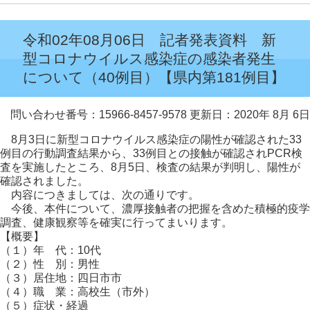
令和02年08月06日 記者発表資料 新
型コロナウイルス感染症の感染者発生
について（40例目）【県内第181例目】
問い合わせ番号：15966-8457-9578
更新日：2020年 8月 6日
8月3日に新型コロナウイルス感染症の陽性が確認された33
例目の行動調査結果から、33例目との接触が確認されPCR検
査を実施したところ、8月5日、検査の結果が判明し、陽性が
確認されました。
内容につきましては、次の通りです。
今後、本件について、濃厚接触者の把握を含めた積極的疫学
調査、健康観察等を確実に行ってまいります。
【概要】
（１）年 代：10代
（２）性 別：男性
（３）居住地：四日市市
（４）職 業：高校生（市外）
（５）症状・経過