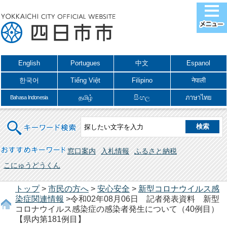
English
Portugues
中文
Espanol
한국어
Tiếng Việt
Filipino
नेपाली
தமிழ்
සිංහල
ภาษาไทย
Bahasa Indonesia
キーワード検索
おすすめキーワード
窓口案内
入札情報
ふるさと納税
こにゅうどうくん
トップ
>
市民の方へ
>
安心安全
>
新型コロナウイルス感
染症関連情報
>令和02年08月06日 記者発表資料 新型
コロナウイルス感染症の感染者発生について（40例目）
【県内第181例目】