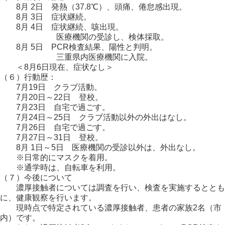
8月 2日 発熱（37.8℃）、頭痛、倦怠感出現。
8月 3日 症状継続。
8月 4日 症状継続、咳出現。
医療機関の受診し、検体採取。
8月 5日 PCR検査結果、陽性と判明。
三重県内医療機関に入院。
＜8月6日現在、症状なし＞
（６）行動歴：
7月19日 クラブ活動。
7月20日～22日 登校。
7月23日 自宅で過ごす。
7月24日～25日 クラブ活動以外の外出はなし。
7月26日 自宅で過ごす。
7月27日～31日 登校。
8月 1日～5日 医療機関の受診以外は、外出なし。
※日常的にマスクを着用。
※通学時は、自転車を利用。
（７）今後について
濃厚接触者については調査を行い、検査を実施するととも
に、健康観察を行います。
現時点で特定されている濃厚接触者、患者の家族2名（市
内）です。