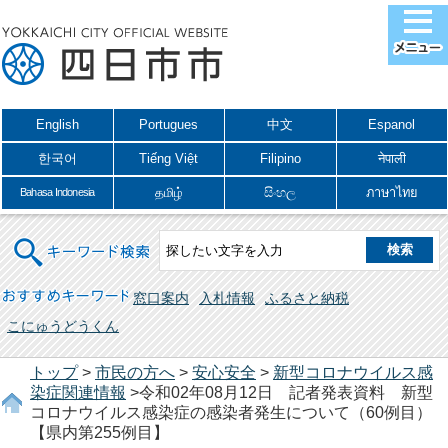
English
Portugues
中文
Espanol
한국어
Tiếng Việt
Filipino
नेपाली
தமிழ்
සිංහල
ภาษาไทย
Bahasa Indonesia
キーワード検索
おすすめキーワード
窓口案内
入札情報
ふるさと納税
こにゅうどうくん
トップ
>
市民の方へ
>
安心安全
>
新型コロナウイルス感
染症関連情報
>令和02年08月12日 記者発表資料 新型
コロナウイルス感染症の感染者発生について（60例目）
【県内第255例目】