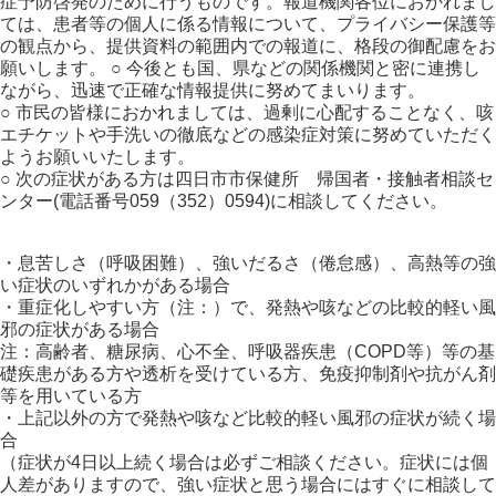
症予防啓発のために行うものです。報道機関各位におかれまし
ては、患者等の個人に係る情報について、プライバシー保護等
の観点から、提供資料の範囲内での報道に、格段の御配慮をお
願いします。 ○ 今後とも国、県などの関係機関と密に連携し
ながら、迅速で正確な情報提供に努めてまいります。
○ 市民の皆様におかれましては、過剰に心配することなく、咳
エチケットや手洗いの徹底などの感染症対策に努めていただく
ようお願いいたします。
○ 次の症状がある方は四日市市保健所 帰国者・接触者相談セ
ンター(電話番号059（352）0594)に相談してください。
・息苦しさ（呼吸困難）、強いだるさ（倦怠感）、高熱等の強
い症状のいずれかがある場合
・重症化しやすい方（注：）で、発熱や咳などの比較的軽い風
邪の症状がある場合
注：高齢者、糖尿病、心不全、呼吸器疾患（COPD等）等の基
礎疾患がある方や透析を受けている方、免疫抑制剤や抗がん剤
等を用いている方
・上記以外の方で発熱や咳など比較的軽い風邪の症状が続く場
合
（症状が4日以上続く場合は必ずご相談ください。症状には個
人差がありますので、強い症状と思う場合にはすぐに相談して