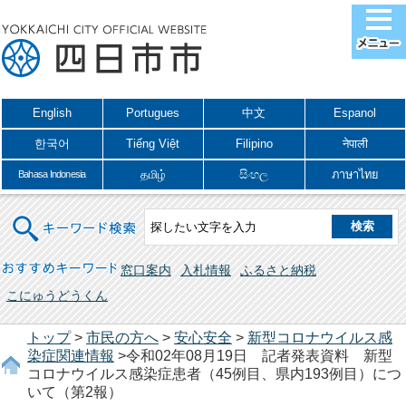
English
Portugues
中文
Espanol
한국어
Tiếng Việt
Filipino
नेपाली
தமிழ்
සිංහල
ภาษาไทย
Bahasa Indonesia
キーワード検索
おすすめキーワード
窓口案内
入札情報
ふるさと納税
こにゅうどうくん
トップ
>
市民の方へ
>
安心安全
>
新型コロナウイルス感
染症関連情報
>令和02年08月19日 記者発表資料 新型
コロナウイルス感染症患者（45例目、県内193例目）につ
いて（第2報）