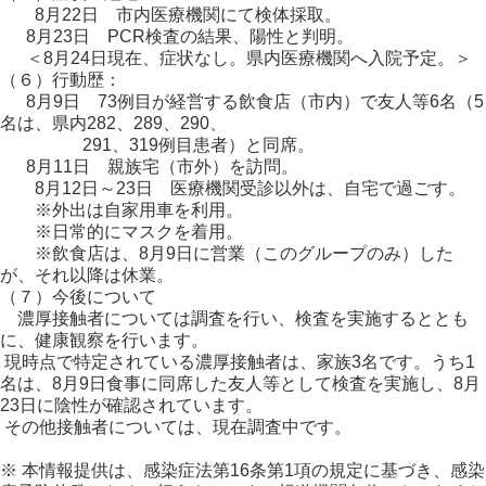
8月22日 市内医療機関にて検体採取。
8月23日 PCR検査の結果、陽性と判明。
＜8月24日現在、症状なし。県内医療機関へ入院予定。＞
（６）行動歴：
8月9日 73例目が経営する飲食店（市内）で友人等6名（5
名は、県内282、289、290、
291、319例目患者）と同席。
8月11日 親族宅（市外）を訪問。
8月12日～23日 医療機関受診以外は、自宅で過ごす。
※外出は自家用車を利用。
※日常的にマスクを着用。
※飲食店は、8月9日に営業（このグループのみ）した
が、それ以降は休業。
（７）今後について
濃厚接触者については調査を行い、検査を実施するととも
に、健康観察を行います。
現時点で特定されている濃厚接触者は、家族3名です。うち1
名は、8月9日食事に同席した友人等として検査を実施し、8月
23日に陰性が確認されています。
その他接触者については、現在調査中です。
※ 本情報提供は、感染症法第16条第1項の規定に基づき、感染