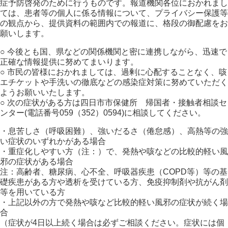
症予防啓発のために行うものです。報道機関各位におかれまし
ては、患者等の個人に係る情報について、プライバシー保護等
の観点から、提供資料の範囲内での報道に、格段の御配慮をお
願いします。
○ 今後とも国、県などの関係機関と密に連携しながら、迅速で
正確な情報提供に努めてまいります。
○ 市民の皆様におかれましては、過剰に心配することなく、咳
エチケットや手洗いの徹底などの感染症対策に努めていただく
ようお願いいたします。
○ 次の症状がある方は四日市市保健所 帰国者・接触者相談セ
ンター(電話番号059（352）0594)に相談してください。
・息苦しさ（呼吸困難）、強いだるさ（倦怠感）、高熱等の強
い症状のいずれかがある場合
・重症化しやすい方（注：）で、発熱や咳などの比較的軽い風
邪の症状がある場合
注：高齢者、糖尿病、心不全、呼吸器疾患（COPD等）等の基
礎疾患がある方や透析を受けている方、免疫抑制剤や抗がん剤
等を用いている方
・上記以外の方で発熱や咳など比較的軽い風邪の症状が続く場
合
（症状が4日以上続く場合は必ずご相談ください。症状には個