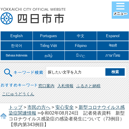
English
Portugues
中文
Espanol
한국어
Tiếng Việt
Filipino
नेपाली
தமிழ்
සිංහල
ภาษาไทย
Bahasa Indonesia
キーワード検索
おすすめキーワード
窓口案内
入札情報
ふるさと納税
こにゅうどうくん
トップ
>
市民の方へ
>
安心安全
>
新型コロナウイルス感
染症関連情報
>令和02年08月24日 記者発表資料 新型
コロナウイルス感染症の感染者発生について（73例目）
【県内第343例目】