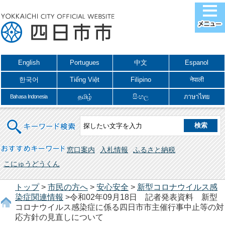
English
Portugues
中文
Espanol
한국어
Tiếng Việt
Filipino
नेपाली
தமிழ்
සිංහල
ภาษาไทย
Bahasa Indonesia
キーワード検索
おすすめキーワード
窓口案内
入札情報
ふるさと納税
こにゅうどうくん
トップ
>
市民の方へ
>
安心安全
>
新型コロナウイルス感
染症関連情報
>令和02年09月18日 記者発表資料 新型
コロナウイルス感染症に係る四日市市主催行事中止等の対
応方針の見直しについて